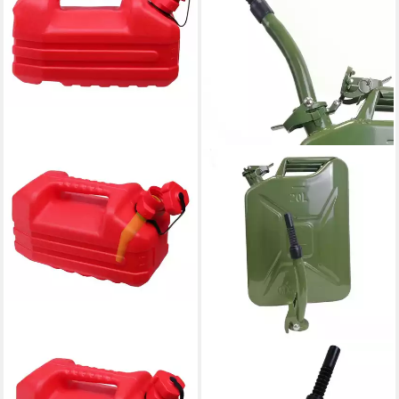
ONDIS24
TRUTZHOLM
Kanister Benzinkanister
Kanister Ausgießer olivgrün