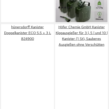
(Komplettset mit Ausgießer, 3
(1)
St., 3er Set), Inkl. Ausgießer
52,99 €
lieferbar - in 2-3 Werktagen bei dir
hünersdorff Kanister
Höfer Chemie GmbH Kanister
Doppelkanister ECO 5.5 + 3 L
Kippausgießer für 3 l, 5 l und 10 l
824900
Kanister (1 St), Sauberes
Ausgießen ohne Verschütten