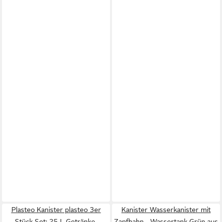
Plasteo Kanister plasteo 3er
Kanister Wasserkanister mit
Stück Set: 25 L Getränke-
Zapfhahn - Wassertank Grün aus