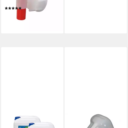
3 Kanister + Hahn +
(5)
Ausgießer
34,79 €
UVP
44,99 €
-23%
lieferbar - in 3-4 Werktagen bei dir
DÖNGES
Kanister Kunststoffkanister