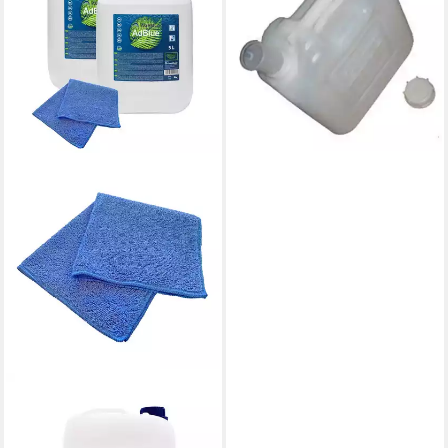
mit Ausgießer
23,37 €
lieferbar - in 3-4 Werktagen bei dir
AGROLA
Kanister 2x Kanister Adblue
Harnstofflösung Ausgießer