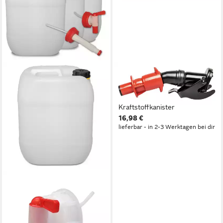
VALPRO
Kanister, Auto-Ausgießer
5+10 Liter für
Kraftstoffkanister
16,98 €
lieferbar - in 2-3 Werktagen bei dir
PLASTEO
Kanister plasteo 3er Set: 20 L
Getränke-
Wasserkanister+Hahn+Ausgießer,