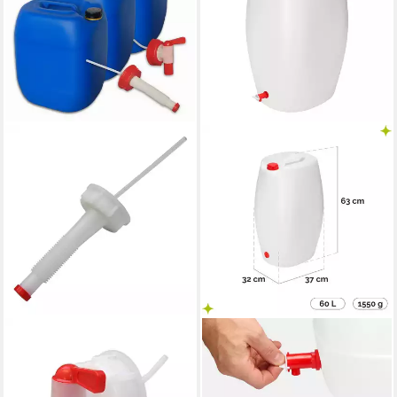
PLASTEO
GARRONDA
Kanister plasteo Set 3 x 30 L
Kanister 60L Wasserkanister
Getränke- Wasserkanister mit
mit Hahn BPA-frei Wassertank