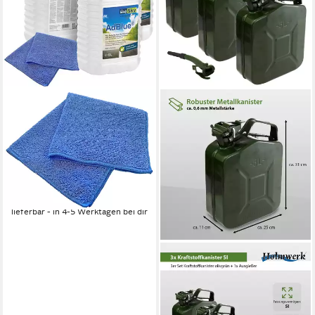
BAYTRONIC
Kanister 3x blueSky AdBlue®
inkl. Ausgießer 5 L +
Microfasertuch blau (1 St)
35,00 €
UVP
39,99 €
(2,33 €/ 1 l)
-12%
lieferbar - in 4-5 Werktagen bei dir
HOLMWERK
Kanister 3x Metallkanister
olivgrün 5 Liter inkl. 1x
Ausgießer Benzin Diesel