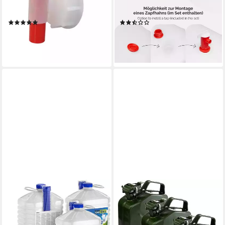
1 Hahn + 1 Ausgießer, 3
Kanister Weiß GD-0083 (1
Kanister + Hahn + Ausgießer
St), BPA-Frei
(2)
(7)
41,99 €
29,99 €
UVP
42,99 €
lieferbar - in 3-4 Werktagen bei dir
-30%
lieferbar - in 2-3 Werktagen bei dir