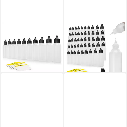
OPUTEC
OPUTEC
Kanister 10 x 50 ml
Kanister 50 x 50 ml
Dosierflaschen Tropfflaschen,
Dosierflaschen Tropfflaschen,
weiche PE Kunststoff-
weiche PE Kunststoff-
Flaschen (Spar-Set)
Flaschen (Spar-Set)
9,45 €
32,95 €
lieferbar - in 2-3 Werktagen bei dir
lieferbar - in 2-3 Werktagen bei dir