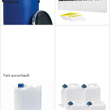
(1)
weiche PE Kunststoff-
46,69 €
Flaschen (Spar-Set)
lieferbar - in 3-4 Werktagen bei dir
8,95 €
lieferbar - in 2-3 Werktagen bei dir
Fast ausverkauft
ONDIS24
BURI
Kanister Wasserkanister
Kanister Wasserkanister 4x
5/10/20/35L Kanister
10 Liter Auslaufhahn Camping
Trinkbehälter mit Hahn,
Wasserbehälter
36,99 €
abschließbar