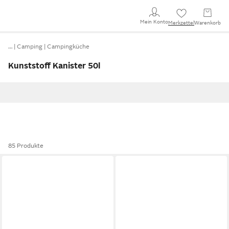
Mein Konto
Merkzettel
Warenkorb
…
Camping
Campingküche
Kunststoff Kanister 50l
85 Produkte