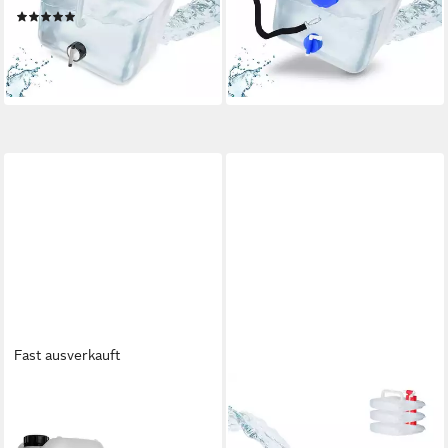
-58%
(6)
lieferbar - in 2-3 Werktagen bei dir
17,99 €
UVP
39,99 €
-55%
lieferbar - in 2-3 Werktagen bei dir
Fast ausverkauft
BIGDEAN
RELAXDAYS
Kanister 4 Stück
Kanister Faltkanister 4er Set,
Wasserkanister 10L mit
5 Liter