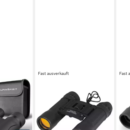
Fast ausverkauft
Fast 
MACMA
KOD
 & Zubehör
Fernglass mit Umhängekordel und
Fern
44,9
lenträger
Säuberungstuch in einem Etui
liefe
 Erwachsene,
Fernglas
10,94 €
, Freizeit - FMC
lieferbar - in 2-3 Werktagen bei dir
en bei dir