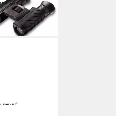
(4)
19,00 €
 €
mtl. in 12 Raten
rbar - in 3-4 Werktagen bei dir
ausverkauft
NER