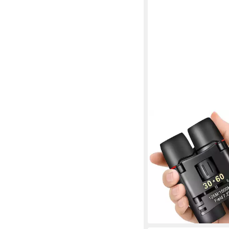
TUWENA
30x60 Fernglas, faltba
wasserdicht und langl
18,99 €
UVP
29,99 €
-37%
lieferbar - in 4-5 Werktag