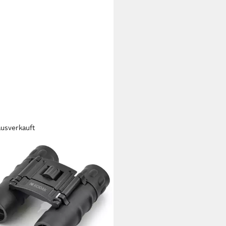
ausverkauft
AK
glas BCS400 10x25 Fernglas
9 €
rbar - in 3-4 Werktagen bei dir