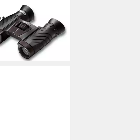
ri UltraSharp 8x22 Fernglas
pakt, leicht, Taschenfernglas)
(2)
09,00 €
 €
mtl. in 12 Raten
rbar - in 3-4 Werktagen bei dir