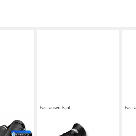
Fast ausverkauft
Fast 
STEINER
STEI
asche &
Safari UltraSharp 10x26 Fernglas
Safa
– für
(klein, leicht, wandern, Reise)
(klei