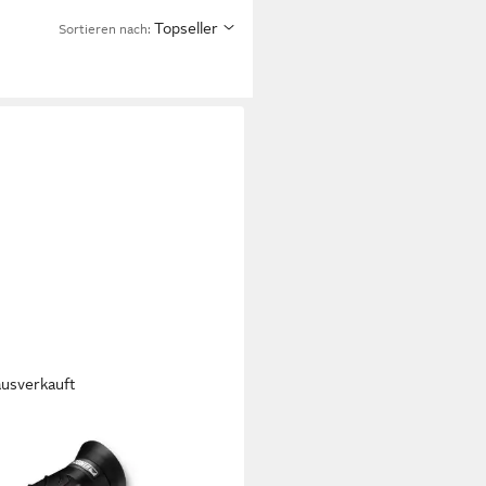
Topseller
Sortieren nach:
ausverkauft
NER
ri UltraSharp 10x26 Fernglas
n, leicht, wandern, Reise)