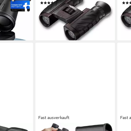
(4)
 (8x42, Ideal
ab 119,00 €
ab 1
zeit - FMC &
10,87 €
mtl. in 12 Raten
10,87
lieferbar - in 3-4 Werktagen bei dir
liefe
en bei dir
Fast ausverkauft
Fast 
ALPINSPIRIT
STEI