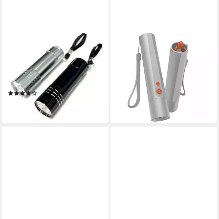
HAC24
HAMA
LED Taschenlampe
LED Taschenlampe LED-
Taschenlampe Mit 3 Power
Taschenlampe, Batterie,
Leds Extreme Helligkeit (1-
Aluminium, 4 Modi + SOS,
St), inkl. Batterien
stromsparend, robust
(4)
ab 14,99 €
ab 9,49 €
lieferbar - in 3-4 Werktagen bei dir
lieferbar - in 3-4 Werktagen bei dir