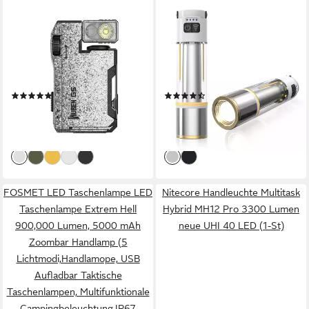
WUBEN
QUNTIS
LED Taschenlampe WUBEN
LED Taschenlampe mit
G5 LED-Taschenlampe, 400
starkem licht, campinglampe,
Lumen, RGB, aufladbar,
taschenlampe mit akku,
wasserdicht
Camping Licht (1-St),
(5)
(28)
Handlampe mit 5 Lichtmodi,
29,99 €
ab 12,99 €
UVP
34,99 €
UVP
39,99 €
2400mAh Akku, kompakt &
-14%
-68%
tragbar
lieferbar - in 3-4 Werktagen bei dir
lieferbar - in 3-4 Werktagen bei dir
FOSMET LED Taschenlampe LED
Nitecore Handleuchte Multitask
Taschenlampe Extrem Hell
Hybrid MH12 Pro 3300 Lumen
900,000 Lumen, 5000 mAh
neue UHI 40 LED (1-St)
Zoombar Handlamp (5
Lichtmodi,Handlamope, USB
Aufladbar Taktische
Taschenlampen, Multifunktionale
Campingbeleuchtung,IP67