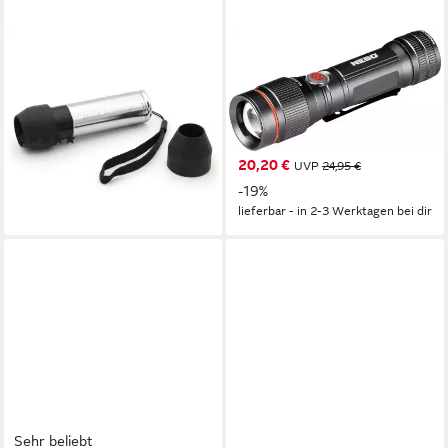
BRUJA
NEBO
LED Taschenlampe BRUJA
LED Taschenlampe Nebo 450
COB-LED-Schierlampe,
FLEX (Taschenlampe inkl.
Handschlaufe vorhanden
Ladekabel), Flexibel mit Akku-
(1)
oder Batteriebetrieb nutzbar
29,85 €
20,20 €
UVP
24,95 €
lieferbar - in 2-3 Werktagen bei dir
-19%
lieferbar - in 2-3 Werktagen bei dir
Sehr beliebt