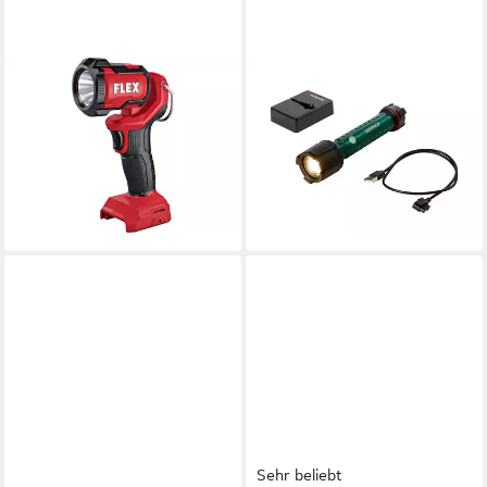
FLEX
PARKSIDE
LED Taschenlampe WL 300
Taschenlampe LED
18.0
Arbeitstaschenlampe PAL
61,00 €
UVP
70,21 €
850 A1 mit 10 Watt Akku inkl.
-13%
Ladekabel
lieferbar - in 2-3 Werktagen bei dir
12,99 €
lieferbar - in 3-4 Werktagen bei dir
Sehr beliebt