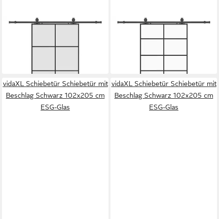
VIDAXL
VIDAXL
Schiebetür Schiebetür mit
Schiebetür Schiebetür mit
Beschlag Schwarz 102,5x205
Beschlag Schwarz 102x205
ab 310,99 €
ab 279,99 €
cm ESG-Glas
cm ESG-Glas
in 4-5 Werktagen bei dir
in 4-5 Werktagen bei dir
vidaXL Schiebetür Schiebetür mit
vidaXL Schiebetür Schiebetür mit
Beschlag Schwarz 102x205 cm
Beschlag Schwarz 102x205 cm
ESG-Glas
ESG-Glas