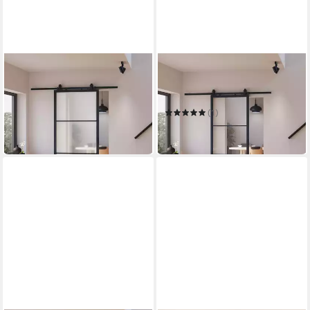
INOVA WOHNEN
INOVA WOHNEN
Glasschiebetür Milchglas
Glasschiebetür klar
schwarzer Stahlrahmen
schwarzer Stahlrahmen
ab 353,99 €
UVP
414,99 €
(1)
ab 404,99 €
-15%
in 3-4 Werktagen bei dir
in 3-4 Werktagen bei dir