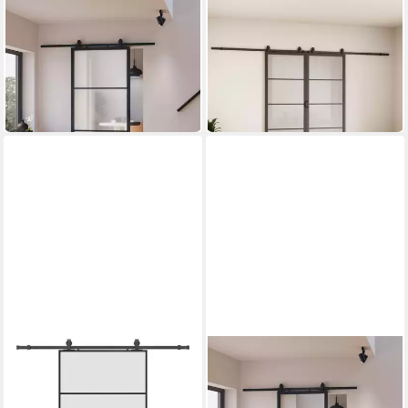
INOVA WOHNEN
INOVA WOHNEN
Glasschiebetür Milchglas
Doppelschiebetür Stahltür
schwarzer Stahlrahmen
schwarz Milchglas
ab 353,99 €
ab 799,99 €
UVP
414,99 €
in 3-4 Werktagen bei dir
-15%
in 3-4 Werktagen bei dir
VIDAXL
INOVA WOHNEN
Schiebetür Schiebetür mit
Glasschiebetür klar
Beschlag Schwarz 102,5x205
schwarzer Stahlrahmen