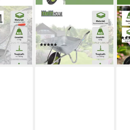
TRUTZHOLM
TRU
karre 100 kg
Schubkarre 100L 250kg
Schu
nkarre
Vollgummirad Stahlfelge Stahlwanne
Einh
 Einhandkarre
Schutzbügel Verstärkung, (Einzeln, 1-
Meta
tlg), verzinktes Stahlgestell
44,9
(3)
liefe
96,99 €
en bei dir
lieferbar - in 3-4 Werktagen bei dir