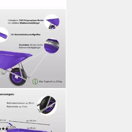
TZHOLM
bkarre 100L 250 kg
enschubkarre Schiebkarre
agfeste Mulde, verstärkter
en,Schutzbügel
(1)