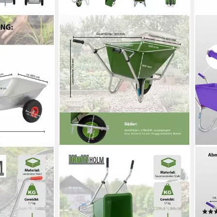
TRUTZHOLM
TRU
karre 100 kg
Schubkarre Hofkarre XL 220 L 300
Schu
nkarre
kg Stahlfelge Luftrad Futterkarre
Gart
 Einhandkarre
Schubkarre, (Einzeln, 1-tlg),
schl
feuerverzinktes Stahlgestell
Rahm
239,99 €