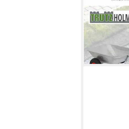
TRUTZHOLM
Schubkarre Friedhofs
75 L Luftreifen Garte
Einhandkarre, (1-tlg),
für Garten
91,99 €
lieferbar - in 3-4 Werktag