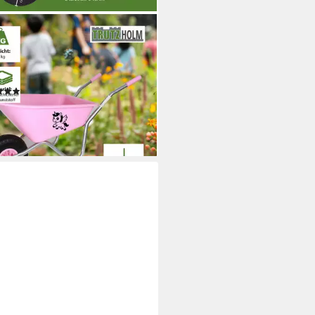
TZHOLM
bkarre Kinderschubkarre
orn Schiebkarre
llschubkarre Gartenkarre
(6)
9 €
rbar - in 3-4 Werktagen bei dir
+1