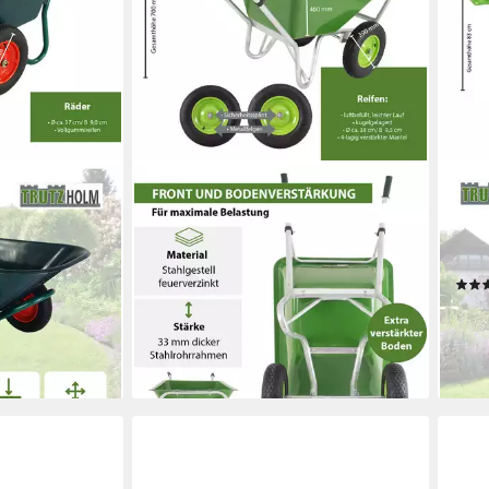
TRUTZHOLM
TRU
hubkarre 100L
Schubkarre 2-Rad XL 200L 300kg
Schu
re Lufträder
Gartenschubkarre Schiebkarre
Gart
 100L,160kg
Hofkarre Luftrad, (Artikel, 1-tlg),
Meta
Hohe Stabilität
194,
234,99 €
en bei dir
17,81
21,46 €
mtl. in 12 Raten
-11%
lieferbar - in 5-6 Werktagen bei dir
liefe