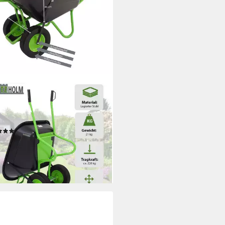
TZHOLM
bkarre 2-Rad 160L 220kg
enschubkarre Vollgummireifen
llfelge grün
(1)
99 €
UVP
219,99 €
 €
mtl. in 12 Raten
rbar - in 6-7 Werktagen bei dir