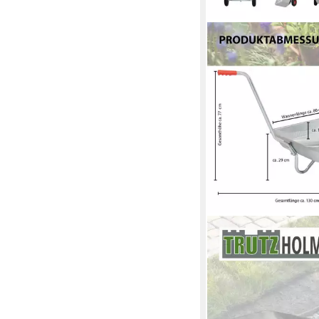
TRUTZHOLM
Schubkarre Friedhofs
75 L Luftreifen Garte
Einhandkarre, (1-tlg),
für Garten
91,99 €