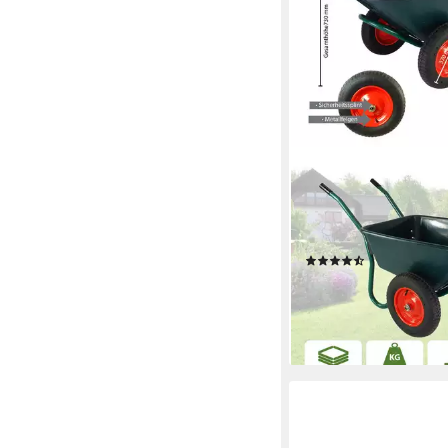
TRUTZHOLM
Schubkarre 2-Rad Sc
160kg Gartenschubkar
Stahlfelge, (Artikel),
(17)
89,99 €
lieferbar - in 3-4 Werktag