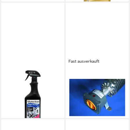
Fast ausverkauft
PUFAS
KRAEMER & KRAUS
Haftgrund Baufan Kali-
Heizstrahler Kraemer&Kraus
Wasserglas Grundierung, 1
Rippenrohrheizofen
Liter
230V,500W,500mm RRH TR
17,79 €
500
(23,72 €/ 1 l)
293,83 €
lieferbar - in 5-6 Werktagen bei dir
lieferbar - in 3-4 Werktagen bei dir