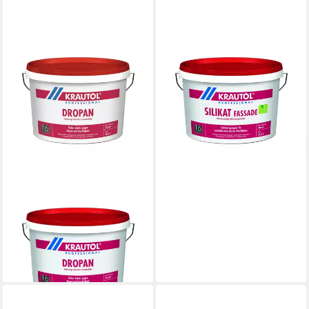
KRAUTOL
Wandfarbe
66,99 €
(19,14 €/ 1 l)
lieferbar - in 5-6 Werktagen bei dir
KRAUTOL
Fassadenfarbe
188,95 €
(15,12 €/ 1 l)
lieferbar - in 6-8 Werktagen bei dir