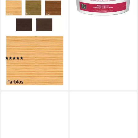
KRAUTOL
Lasur Krautol Holzlasur
ALKYD PRO 5 L. Farblos
(1)
26,99 €
33,33 €
(35,99 €/ 1 l)
-19%
lieferbar - in 4-5 Werktagen bei dir