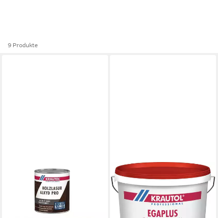
9 Produkte
KRAUTOL
Fassadenfarbe
70,99 €
(14,20 €/ 1 l)
lieferbar - in 5-6 Werktagen bei dir