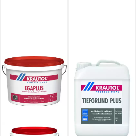
KRAUTOL
Farbgrundierung
65,99 €
(6,60 €/ 1 l)
lieferbar - in 2-3 Werktagen bei dir
KRAUTOL
Fassadenfarbe