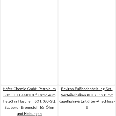
Höfer Chemie GmbH Petroleum
Environ Fußbodenheizung Set-
60x 1 L FLAMBIOL® Petroleum
Verteilerbalken K013 1" x 8 mit
Heizöl in Flaschen, 60 l, (60-St),
Kugelhahn-& Entlüfter-Anschluss-
Sauberer Brennstoff für Öfen
S
und Heizungen