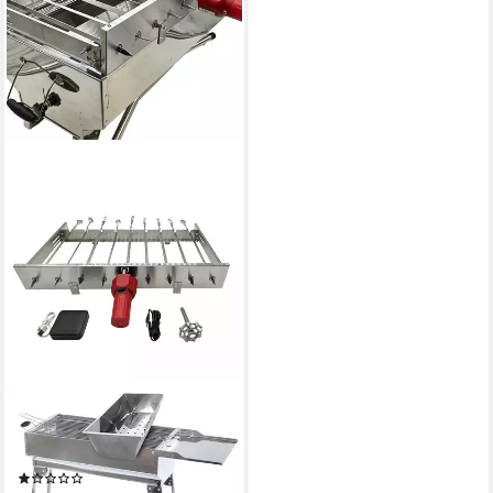
RENSCHLER LINE
Holzkohlegrill Olymp 9
Schaschlikgrill Set XXL
(1)