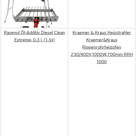
209,00 €
UVP
229,00 €
(6,97 €/ 1 Stk)
-9%
lieferbar - in 3-4 Werktagen bei dir
Ravenol Öl-Additiv Diesel Clean
Kraemer & Kraus Heizstrahler
Extreme, 0.3 l, (1-St)
Kraemer&Kraus
Rippenrohrheizofen
230/400V,1000W,700mm RRH
1000