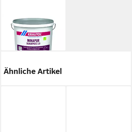
KRAUTOL
Silikonharzputz
79,99 €
(3,20 €/ 1 kg)
lieferbar - in 2-3 Werktagen bei dir
Ähnliche Artikel