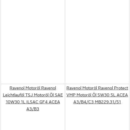
Ravenol Motoröl Ravenol
Ravenol Motoröl Ravenol Protect
Leichtlauföl TSJ Motoröl Öl SAE
VMP Motoröl Öl 5W30 5L ACEA
10W30 1L ILSAC GF4 ACEA
A3/B4/C3 MB229.31/51
A3/B3