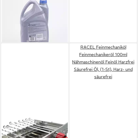
Motoröl Ravenol Leichtlauföl
TSi Motoröl Öl SAE 10W40
5L MB 229.1 ACEA A3/B3
84,95 €
(16,99 €/ 1 l)
lieferbar - in 4-5 Werktagen bei dir
RACEL Feinmechaniköl
Feinmechanikeröl 100ml
Nähmaschinenöl Feinöl Harzfrei
Säurefrei Öl, (1-St), Harz- und
säurefrei