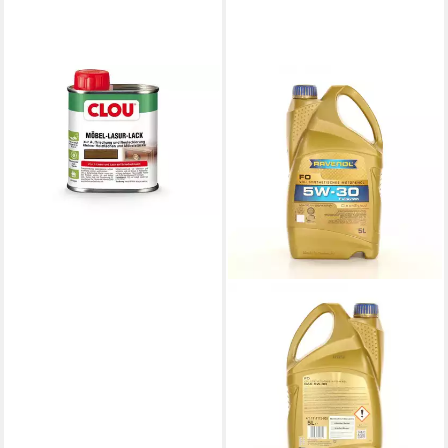
CLOU
Lack Clou Möbel Lack L4 125
ml eiche mittel
11,64 €
(93,12 €/ 1 l)
lieferbar - in 3-4 Werktagen bei dir
RAVENOL
Motoröl Ravenol FO SAE 5W-
30 (Ford-Renault) 5 Liter
1111115-005-01-999
79,95 €
(15,99 €/ 1 l)
lieferbar - in 4-5 Werktagen bei dir