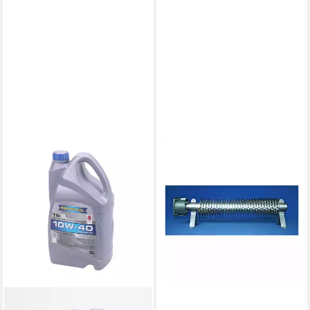
KRAEMER & KRAUS
Heizstrahler Kraemer&Kraus
Rippenrohrheizofen
230V,500W,500mm RRH
500
226,33 €
lieferbar - in 3-4 Werktagen bei dir
RAVENOL