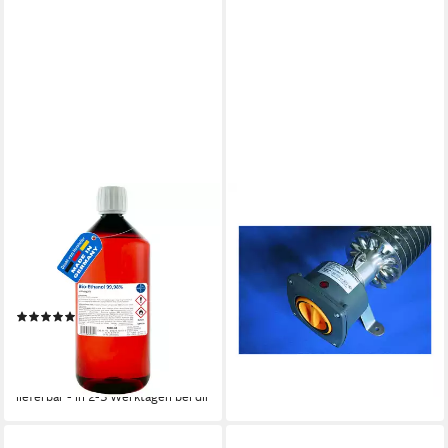
HERRLAN
KRAEMER & KRAUS
Bioethanol Kamin-Ethanol,
Heizstrahler Kraemer&Kraus
99,98% Alkohol-Gehalt,
Rippenrohrheizofen
wasserfrei, 1 l, Qualität I Made
230V,1500W,900mm RRH
in Germany
TR 1500
(1)
369,77 €
9,49 €
UVP
11,95 €
lieferbar - in 3-4 Werktagen bei dir
(9,49 €/ 1 l)
-21%
lieferbar - in 2-3 Werktagen bei dir