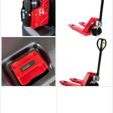
OSWALD TRANSPORTGERÄTE
APEX
Gabelhubwagen
Hubwagen Handhubwagen
Elektrohubwagen F4 1,5 t
Hubwagen Gabelhubwagen
voll-elektrisch Lithium-Ionen
3000kg
439,00 €
Hubwagen, (EH-F4)
15,75 €
mtl. in 36 Raten
1.390,00 €
lieferbar - in 9-11 Werktagen bei
40,36 €
mtl. in 48 Raten
dir
lieferbar - in 2-3 Werktagen bei dir