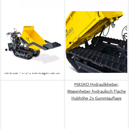
BAMATO
BAMATO
Motorschubkarre MTR-
Motorschubkarre MTR-300,
500PROS, 215 l, 1-tlg.,
125 l, 1-tlg., Minidumper,
Minidumper, Raupendumper,
Raupendumper, Dumper
(1)
Dumper
1.499,00 €
UVP
2.099,00 €
(1)
43,52 €
mtl. in 48 Raten
3.799,00 €
UVP
3.999,00 €
-29%
110,30 €
mtl. in 48 Raten
lieferbar - in 2-3 Werktagen bei dir
-5%
lieferbar - in 2-3 Werktagen bei dir
MASKO Hydraulikheber,
Wagenheber hydraulisch Flache
Hubhöhe 2x Gummiauflage