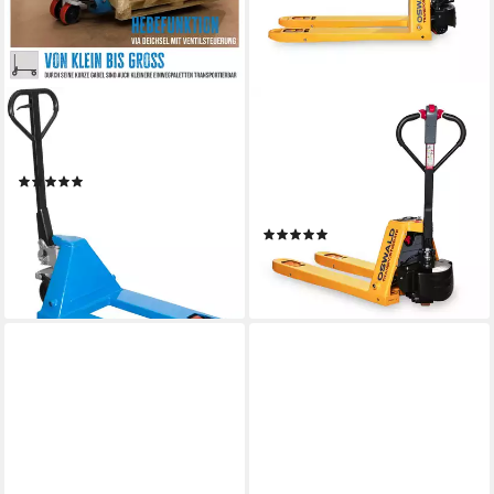
GÜDE
OSWALD TRANSPORTGERÄTE
Gabelhubwagen »GHW 2500-
Gabelhubwagen
80 PU«
Elektrohubwagen OSWALD
(1)
E15 Li-Ion 1500 kg 1150 mm
351,06 €
UVP
549,00 €
Hubwagen elektrisch
17,44 €
mtl. in 24 Raten
(1)
-36%
1.090,00 €
lieferbar - in 9-11 Werktagen bei
31,65 €
mtl. in 48 Raten
dir
lieferbar - in 2-3 Werktagen bei dir