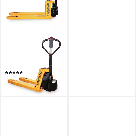
OSWALD TRANSPORTGERÄTE
Gabelhubwagen
Elektrohubwagen OSWALD
E20 Li-Ion 48V - 2000 kg
1150 mm vollelektrisch
(1)
1.290,00 €
37,45 €
mtl. in 48 Raten
lieferbar - in 2-3 Werktagen bei dir