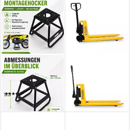
TRUTZHOLM
OSWALD TRANSPORTGERÄTE
Hydraulikheber Dirtbike
Gabelhubwagen
Montagehocker 200 kg 400
Scherenhubwagen SC1000 1
mm schwarz
t Tragkraft, 800 mm Hubhöhe
pulverbeschichtet kompakt
1000 kg, (SC1500)
(3)
649,00 €
39,99 €
18,84 €
mtl. in 48 Raten
lieferbar - in 2-3 Werktagen bei dir
lieferbar - in 2-3 Werktagen bei dir