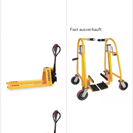
Fast ausverkauft
Hubwagen, Hubtransporter,
mechanischer Hub 300 mm,
Rad 150 mm
456,98 €
16,40 €
mtl. in 36 Raten
lieferbar - in 4-5 Werktagen bei dir