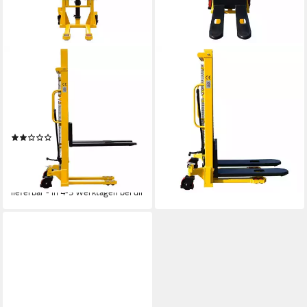
MIDORI
MIDORI
Hochhubwagen, (1 St),
Hochhubwagen, (1 St),
Handstapler Hubhöhe 3,00m
Handstapler Hubhöhe 2,50m
Stapler Vollgummireifen
Stapler Vollgummireifen
Gabelstapler
Gabelstapler
(2)
1.399,89 €
UVP
1.695,69 €
1.519,59 €
UVP
2.086,89 €
40,64 €
mtl. in 48 Raten
44,12 €
mtl. in 48 Raten
-17%
-27%
lieferbar - in 4-5 Werktagen bei dir
lieferbar - in 4-5 Werktagen bei dir