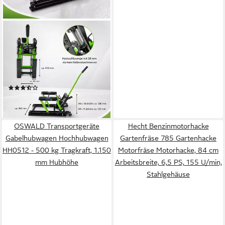
TRUTZHOLM
Hydraulikheber
Motorradheber 680kg
Motorradhebebühne
Motorradheber Motorrad
(6)
Hebebühne
94,99 €
lieferbar - in 2-3 Werktagen bei dir
OSWALD Transportgeräte
Hecht Benzinmotorhacke
Gabelhubwagen Hochhubwagen
Gartenfräse 785 Gartenhacke
HH0512 - 500 kg Tragkraft, 1.150
Motorfräse Motorhacke, 84 cm
mm Hubhöhe
Arbeitsbreite, 6,5 PS, 155 U/min,
Stahlgehäuse