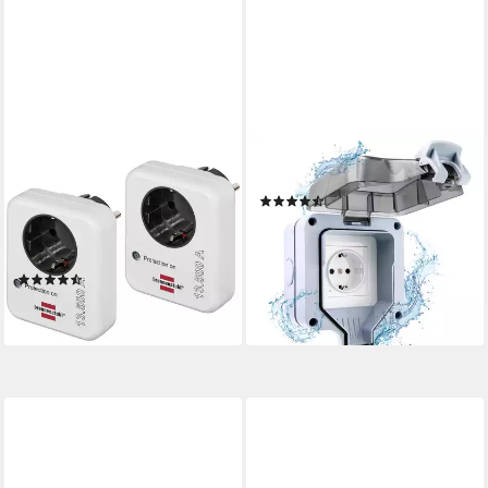
BRENNENSTUHL
POPPSTAR
Steckdose
Aufputz-Steckdose
(2)
Überspannungsschutz-
ab 13,92 €
Adapter 2er-Set 1506980,
lieferbar - in 2-3 Werktagen bei dir
Steckdosen
(18)
22,89 €
lieferbar - in 4-5 Werktagen bei dir