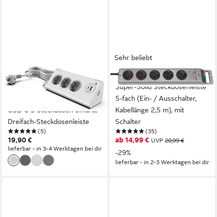
Sehr beliebt
NORTHPOINT
BRENNENSTUHL
Northpoint
Super-Solid Steckdosenleiste
Ecksteckdosenleiste LED USB
5-fach (Ein- / Ausschalter,
USB-C 3 Steckdosen Smarte
Kabellänge 2,5 m), mit
Dreifach-Steckdosenleiste
Schalter
(5)
(35)
19,90 €
ab 14,99 €
UVP
20,99 €
lieferbar - in 3-4 Werktagen bei dir
-29%
lieferbar - in 2-3 Werktagen bei dir