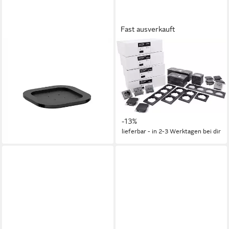
Fast ausverkauft
BACHMANN
MCPOWER
CYCLE Pole L Bodenplatte
Steckdose MC POWER -
Steckdosenleiste, M709.100
FLAIR - Wand Steckdosen
ab 83,06 €
UVP
115,07 €
und Schalter Set, Megaset,
-28%
100-te
lieferbar - in 4-5 Werktagen bei dir
189,98 €
219,00 €
-13%
lieferbar - in 2-3 Werktagen bei dir