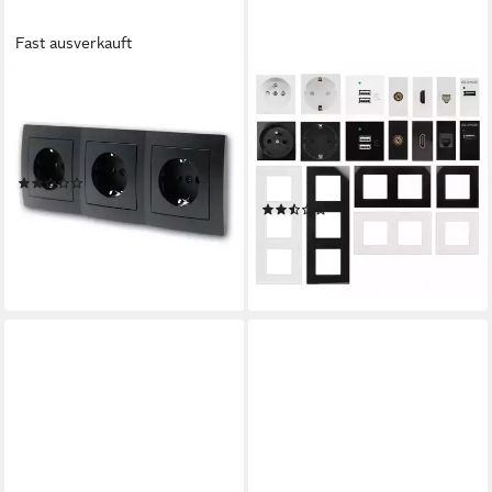
Fast ausverkauft
MCPOWER
MACLEAN
FLAIR Dreifachsteckdose
Steckdose, Modulare
schw,250V~/16A,UP,Klemman
Unterputz-Steckdosen
Unterputzschalter
[Schuko/USB/LAN/HDMI/TV
(1)
] + Glasrahmen
ab 9,99 €
(2)
lieferbar - in 2-3 Werktagen bei dir
14,80 €
lieferbar - in 3-4 Werktagen bei dir