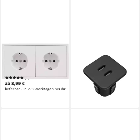
MCPOWER
KALB
Steckdose Steckdosen-Set,
Steckdose USB-C Einbau-Hub
SHALLOW, Beginner 2S Profi,
2-Fach für Möbel &
3-teilig, Klemmanschlus
Tischplatten Schwarz o.
(1)
Silbergrau
ab 8,99 €
19,90 €
UVP
24,99 €
lieferbar - in 2-3 Werktagen bei dir
-20%
lieferbar - in 3-4 Werktagen bei dir