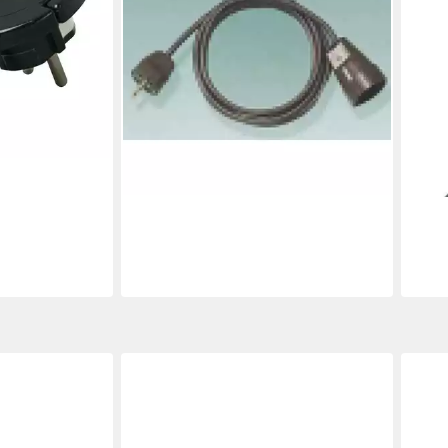
21,34 €
in 2-3 Werktagen bei dir
KOPP
Abde
11,27
in 2-3