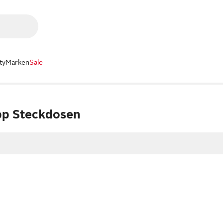
ty
Marken
Sale
pp Steckdosen