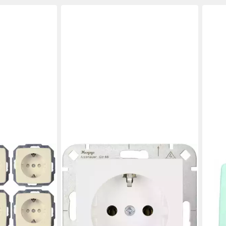
KOPP
Scha
ab 1
in 2-3