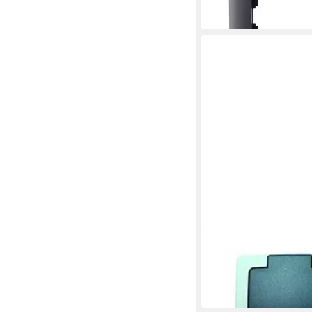
4,54 €
in 4-5 Werktagen bei dir
KOPP
Aufputz-Steckdose
ab 9,98 €
in 3-4 Werktagen bei dir