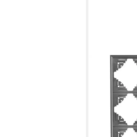
KOPP
Abdeckrahmen Kopp 
3-fach Malta, silber-a
11,81 €
in 2-3 Werktagen bei dir