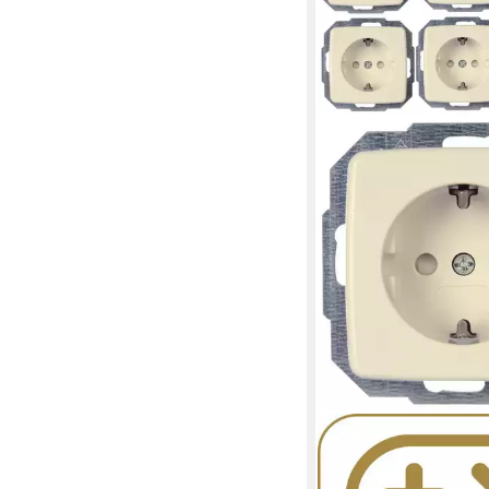
KOPP
Unterputz-Steckdose 
Schutzkontakt-Steck