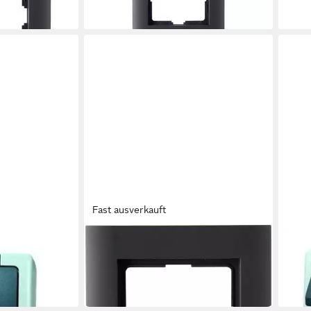
6,94 €
6,34
in 4-5 Werktagen bei dir
in 4-5
Fast ausverkauft
KOPP
KOPP
Abdeckrahmen Kopp Abdeckrahmen
Aufp
ab 8,
1-fach ATHENIS anthrazit
in 2-3
9,80 €
in 2-3 Werktagen bei dir