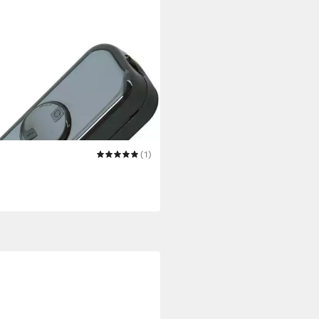
(1)
ckrahmen 193605088
 €
 Werktagen bei dir