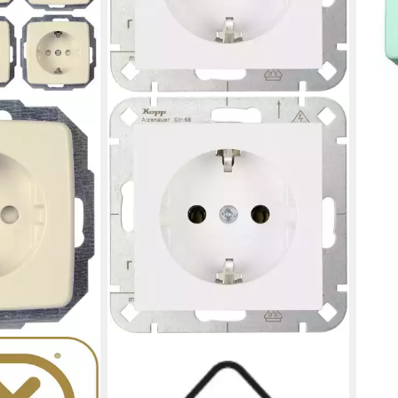
KOPP
Rivo
Steckdosen Hygrostat Kopp 1fach
dose
Einsatz Schutzkontakt-Steckdose HK