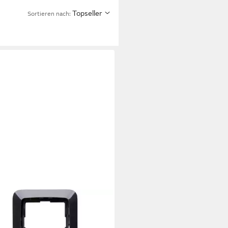
Topseller
Sortieren nach:
ckrahmen Kopp Abdeckrahmen
ch Rivo anthrazit, 404315069