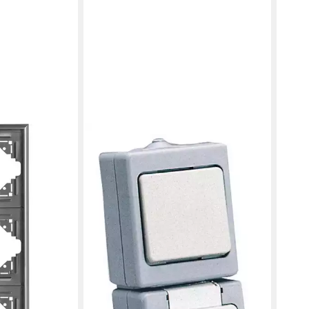
Abdeckrahmen
nthrazit