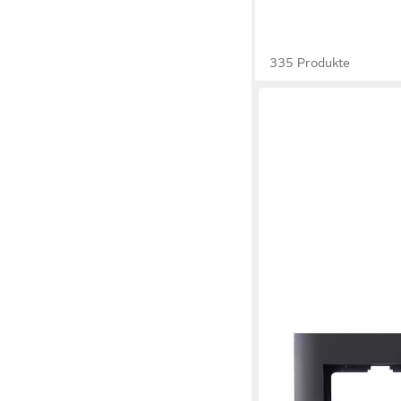
335 Produkte
KOPP
Abdeckrahmen Kopp 
2-fach ATHENIS anthr