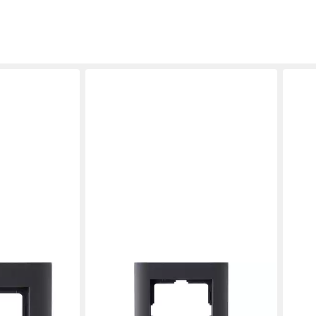
KOPP
KOPP
Abdeckrahmen
Abdeckrahmen Kopp Abdeckrahmen
Abde
azit
3-fach ATHENIS anthrazit
3-fa