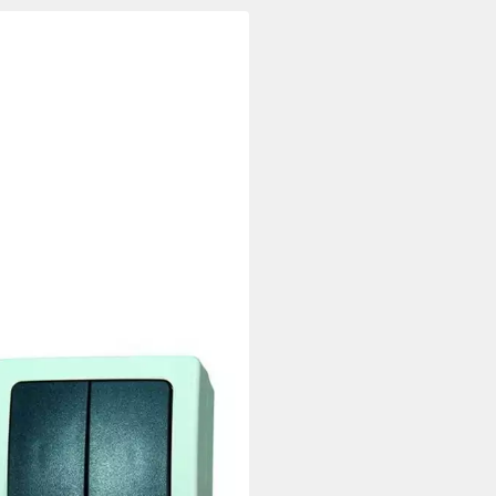
lter
3,46 €
 Werktagen bei dir