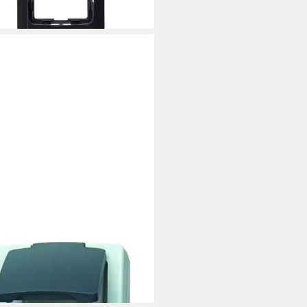
 €
 Werktagen bei dir
utz-Steckdose
72 €
 Werktagen bei dir