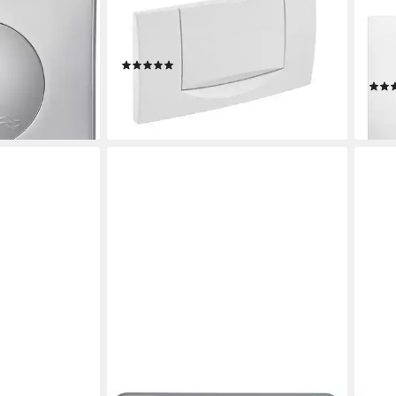
N,2-Mengen-
Betätigungsplatten Drückerplatte
Betä
EK2 matt
200F, inkl. Befestigungsrahmen,
tlg)
weiß, 115222111
Betä
(11)
Spül
ab 37,19 €
en bei dir
lieferbar - in 3-4 Werktagen bei dir
ab 5
liefe