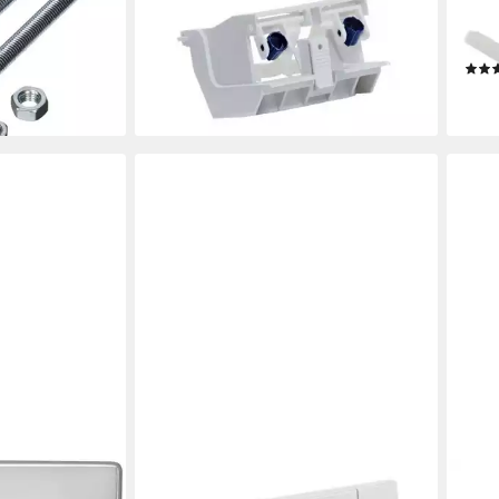
 -
241829001
für 
ab 13,38 €
Twin
lieferbar - in 2-3 Werktagen bei dir
ab 3
en bei dir
liefe
GEBERIT
GEBE