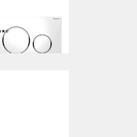
RIT
tigungsplatten Geberit
tigungsplatte Sigma 20 für 2-
en-Spülung weiß 115882KJ1
(4)
9,69 €
rbar - in 3-4 Werktagen bei dir