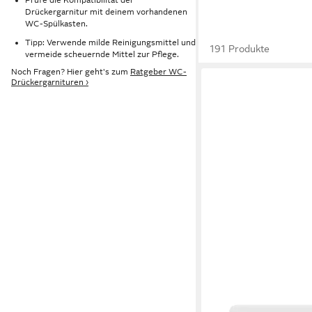
Drückergarnitur mit deinem vorhandenen
WC-Spülkasten.
Tipp: Verwende milde Reinigungsmittel und
191 Produkte
vermeide scheuernde Mittel zur Pflege.
Noch Fragen? Hier geht's zum
Ratgeber WC-
Drückergarnituren ›
BELVIT
Betätigungsplatte BV-D
Belvit Berlin Betätigun