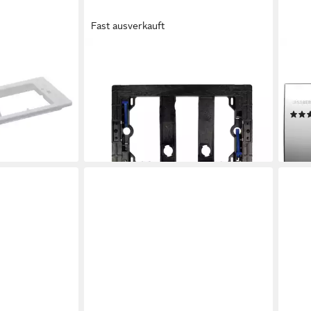
Fast ausverkauft
GEBERIT
GEBE
.322.00.1
Betätigungsplatte
Betä
zu
Befestigungsrahmen für
Betä
0T
Betätigungsplatten Sigma -
Tast
241.876.00.1
ab 7
en bei dir
15,74 €
liefe
lieferbar - in 2-3 Werktagen bei dir