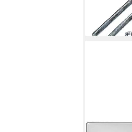
Set M12 für Wand-WC
240.189.00.1
13,57 €
lieferbar - in 2-3 Werktag
CORNAT