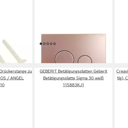
RAYBRO INNOVATIONS
GRO
tanzbolzen-Set
Betätigungsplatte CORTADO 55
Betä
ab 2009 -
Rose Gold für Geberit Spülkästen
Halt
(1)
432
65,30 €
13,4
lieferbar - in 2-3 Werktagen bei dir
en bei dir
liefe
e Drückerstange zu
GEBERIT Betätigungsplatten Geberit
Creavi
RIOS / ANGEL
Betätigungsplatte Sigma 30 weiß
tlg),
10
115883KJ1