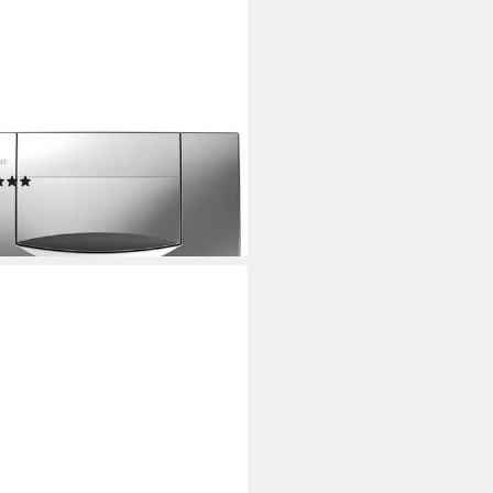
RIT
tigungsplatten Geberit
tigungsplatte 200F mit Stopp-
e mattverchromt 115222461
(1)
4,49 €
rbar - in 3-4 Werktagen bei dir