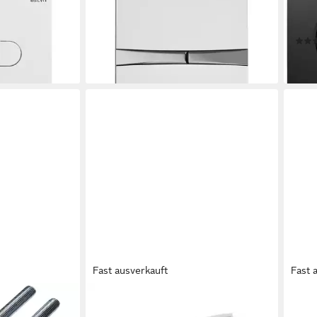
ß
für 2-Mengen-Spülung Weiß mit
9005
32,90 €
UVP
83,00 €
115
-60%
65,2
en bei dir
lieferbar - in 5-6 Werktagen bei dir
liefe
Fast ausverkauft
Fast 
GEBERIT
GEBE
windestangen
Spülkasten UP320 und UP300,
Betä