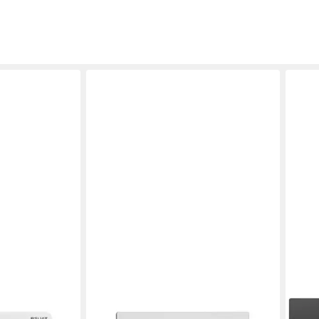
BELVIT
GEBE
P1001, (1 tlg),
Betätigungsplatte BV-DP6008, (1
Betä
gsplatte für 2-
tlg), Belvit Milano Betätigungsplatte
Betä