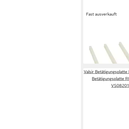
Fast ausverkauft
GEBERIT
Betätigungsplatte Dis
für Urinal Steuerung 
241.931.00.1
5,52 €
lieferbar - in 2-3 Werktag
Valsir Betätigungsplatt
Betätigungsplatte 
VS08201