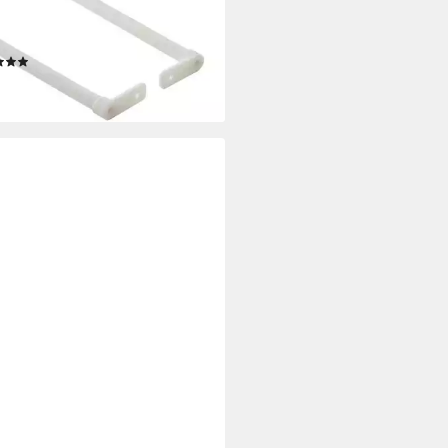
Betätigungsplatte 200F, Highline,
line
(1)
,78 €
rbar - in 2-3 Werktagen bei dir
RIT