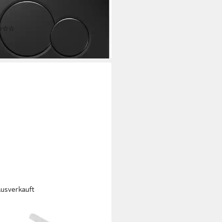
 schwarz-glänzend
770DW5
(6)
9 €
rbar - in 3-4 Werktagen bei dir
ausverkauft
RIT
tigungsplatte Distanzbolzen-Set