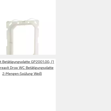
HE
tigungsplatte Halterahmen
eplatte für WC-Abdeckplatte -
07000
2 €
rbar - in 2-3 Werktagen bei dir
t Betätigungsplatte GP2001.00, (1
 Creavit Drop WC Betätigungsplatte
2-Mengen-Spülung Weiß