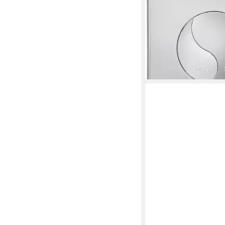
Betätigungsplatte YI
Spülung, VWC352/W
26,26 €
UVP
34,99 €
-25%
lieferbar - in 3-4 Werktag