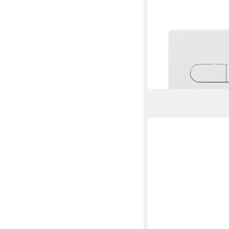
BELVIT
Betätigungsplatte BV-D
Belvit Berlin Betätigun
Mengen-Spülung wei
17,90 €
UVP
45,00 €
-60%
lieferbar - in 5-6 Werktag