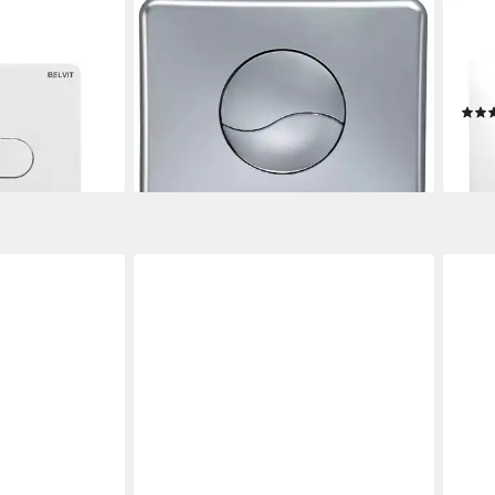
CORNAT
GEBE
P1001, (1 tlg),
Betätigungsplatte,2-Mengen-
Betä
gsplatte für 2-
Spülung, VWCVO402 matt
Betä
35,95 €
ß
Meng
lieferbar - in 3-4 Werktagen bei dir
ab 6
liefe
en bei dir