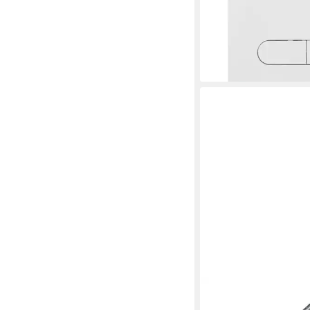
Mengen-Spülung wei
17,90 €
UVP
45,00 €
-60%
lieferbar - in 5-6 Werktag
GEBERIT
Betätigungsplatte Ge