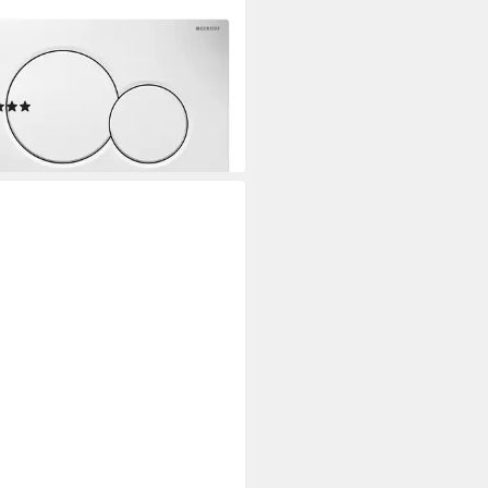
tigungsplatte 115.770.11.5, (1
, Geberit Sigma01
tigungsplatte für 2-Mengen-
ung, Round
(4)
0,69 €
rbar - in 3-4 Werktagen bei dir