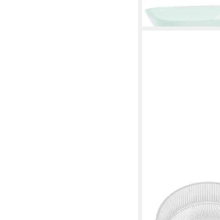
ab 44,99 €
lieferbar - in 5-6 Werktag
MAI & MAI
Aufsatzwaschbecken
Glaswaschbecken in T
Glas Waschtisch Miner