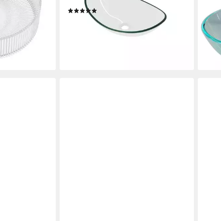
leichte Reinigung, ohne Überlauf
liefe
(1)
54,95 €
UVP
65,94 €
-17%
en bei dir
lieferbar - in 3-4 Werktagen bei dir