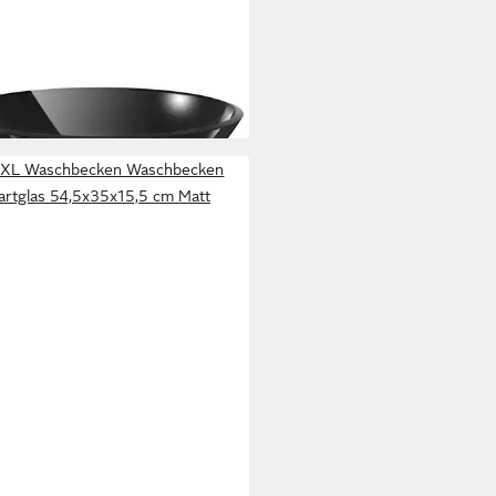
XL
hbecken Waschbecken Hartglas
m schwarz
5,99 €
rbar - in 5-6 Werktagen bei dir
aXL Waschbecken Waschbecken
artglas 54,5x35x15,5 cm Matt