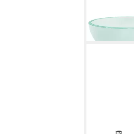
VIDAXL
Waschbecken Waschbe
30x12 cm Matt
ab 43,99 €
lieferbar - in 5-6 Werktag
VIDAXL