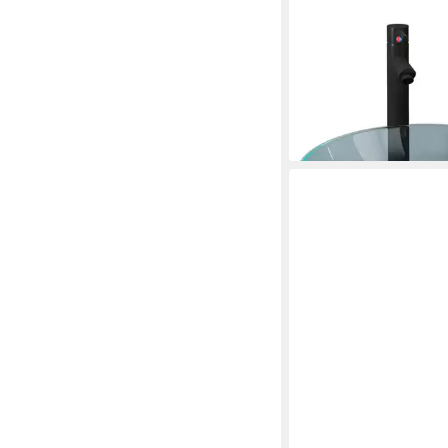
VIDAXL
Waschbecken Waschb
Wasserhahn und Ablau
gehärtetem
ab 104,99 €
lieferbar - in 5-6 Werktag