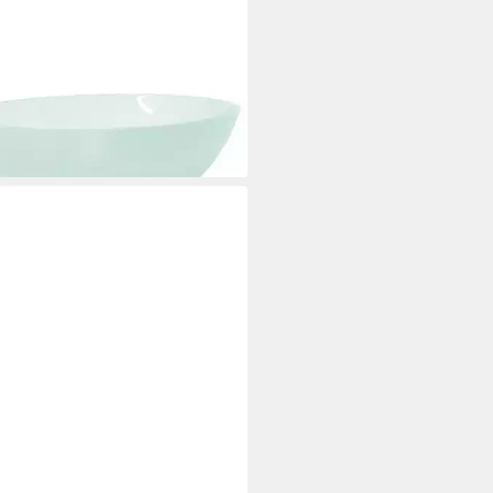
XL
hbecken Waschbecken Glas
7x14 cm Matt
7,99 €
rbar - in 5-6 Werktagen bei dir