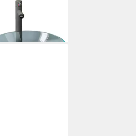
XL
hbecken Waschbecken mit
erhahn und Ablaufgarnitur aus
rtetem
03,99 €
rbar - in 5-6 Werktagen bei dir
XL