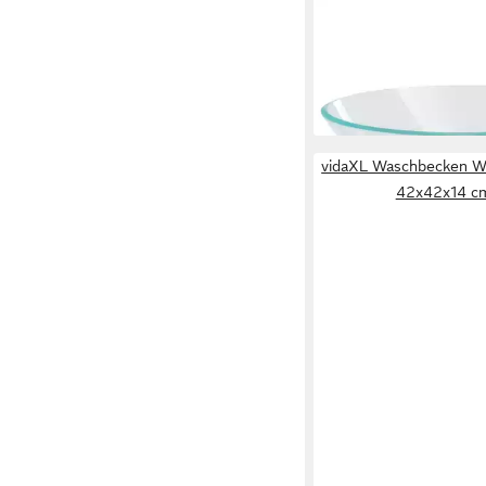
VIDAXL
Waschbecken Waschb
gehärtetes Glas 42 c
ab 50,99 €
lieferbar - in 5-6 Werktag
vidaXL Waschbecken W
42x42x14 cm