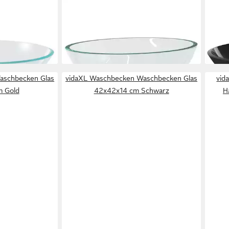
VIDAXL
VIDA
ecken
Waschbecken Waschbecken Glas
Wasc
m transparent
50x37x14 cm Transparent
42 c
ab 75,99 €
ab 5
en bei dir
lieferbar - in 5-6 Werktagen bei dir
liefe
aschbecken Glas
vidaXL Waschbecken Waschbecken Glas
vid
 Gold
42x42x14 cm Schwarz
H