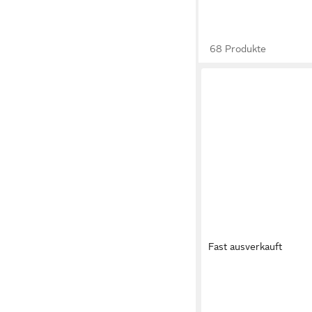
68 Produkte
Fast ausverkauft
VIDAXL
Waschbecken Waschb
42x42x14 cm Matt