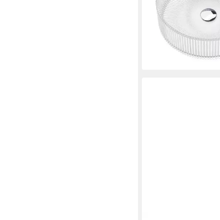
Reinigung
105,95 €
UVP
126,60 €
-16%
lieferbar - in 3-4 Werktag