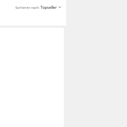
Topseller
Sortieren nach:
XL
hbecken Waschbecken Glas
37x14 cm Weiß