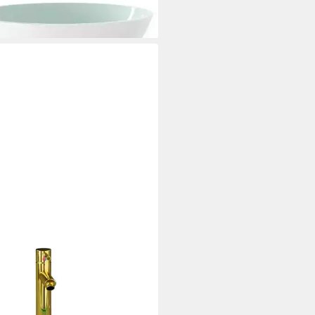
3,99 €
rbar - in 5-6 Werktagen bei dir
XL
hbecken Waschbecken mit
erhahn und Ablaufgarnitur aus
rtetem
11,99 €