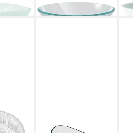
ab 56,99 €
ab 6
en bei dir
lieferbar - in 5-6 Werktagen bei dir
liefe
MAI & MAI
VIDA
Aufsatzwaschbecken
Wasc
ransparent
Glaswaschbecken Glas Waschplatz
Wass
va01, leichte
Handwaschbecken Minerva08,
gehä
ab 1