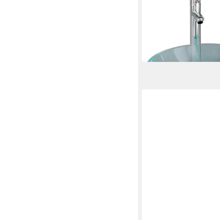
Waschbecken Waschb
Wasserhahn und Ablau
gehärtetem
ab 111,99 €
lieferbar - in 5-6 Werktag