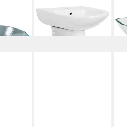
ecken mit
Waschbecken Waschbecken Weiß 52
Wasc
fgarnitur aus
x 45 x 49 cm Glasierte Keramik (1-
42x4
63,9
St)
liefe
176,99 €
en bei dir
lieferbar - in 6-7 Werktagen bei dir