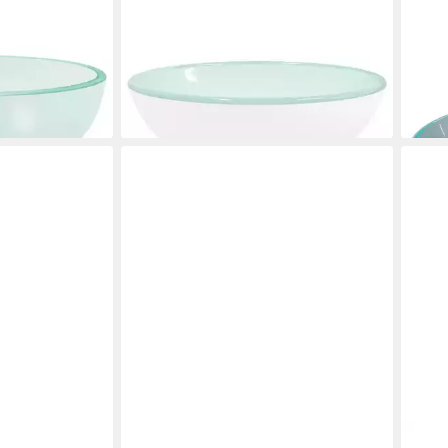
VIDAXL
VIDA
cken Hartglas
Waschbecken Waschbecken Hartglas
Wasc
35x12 cm Weiß
Wass
ab 57,99 €
gehä
en bei dir
lieferbar - in 5-6 Werktagen bei dir
ab 1
liefe
VIDAXL
VIDA