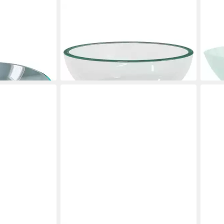
VIDAXL
VIDA
ecken mit
Waschbecken Waschbecken Hartglas
Wasc
fgarnitur aus
35x12 cm Transparent
50x3
ab 55,99 €
ab 5
lieferbar - in 5-6 Werktagen bei dir
liefe
en bei dir