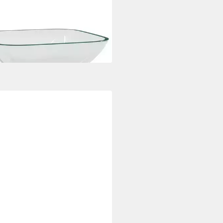
hbecken Waschbecken Glas
2x14 cm Transparent
9 €
rbar - in 5-6 Werktagen bei dir