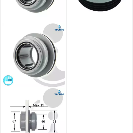
TECURO
Ablaufrohr Anschraub-Muffe
DN 40 Rohraufnahme, für
Reinigungsdeckel - KS-grau
19,08 €
lieferbar - in 3-4 Werktagen bei dir