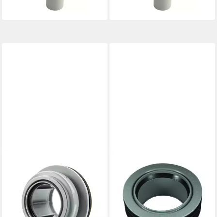
lieferbar - in 3-4 Werktagen bei dir
lieferbar - in 3-4 Werktagen bei dir
MARLEY DEUTSCHLAND GMBH
HT-Rohr Marley HT-
Innenreduktion DN 110/75
12,84 €
lieferbar - in 3-4 Werktagen bei dir