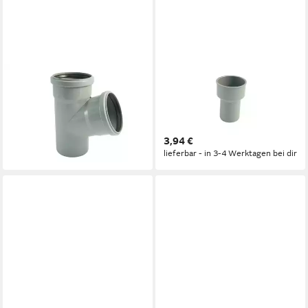
MARLEY DEUTSCHLAND GMBH
MARLEY DEUTSCHLAND GMBH
Wasserrohr Marley HT-
HT-Rohr Marley HT-
Abzweig DN 110/110 67°
Anschlussstück DN 100/110
4,54 €
an Gussrohr
lieferbar - in 3-4 Werktagen bei dir
3,94 €
lieferbar - in 3-4 Werktagen bei dir