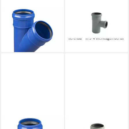
MARLEY DEUTSCHLAND GMBH
MARLEY DEUTSCHLAND GMBH
HT-Rohr Marley HT-Abzweig
HT-Rohr Marley HT-Abzweig
DN 110/50 Schallgedämmt,
DN 110/75 87°
4,54 €
45°
lieferbar - in 3-4 Werktagen bei dir
10,54 €
lieferbar - in 3-4 Werktagen bei dir
MARLEY DEUTSCHLAND GMBH
MARLEY DEUTSCHLAND GMBH
HT-Rohr Marley HT-
HT-Rohr Marley HT-