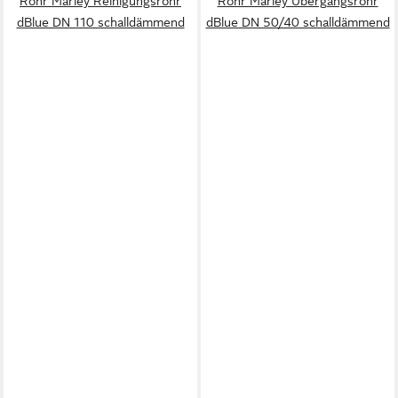
Rohr Marley Reinigungsrohr
Rohr Marley Übergangsrohr
dBlue DN 110 schalldämmend
dBlue DN 50/40 schalldämmend