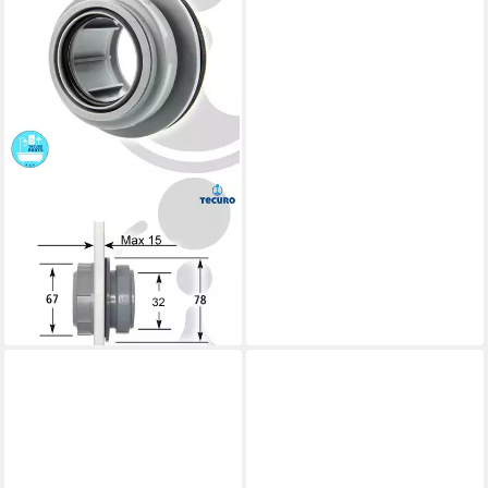
TECURO
Ablaufrohr Anschraub-Muffe
DN 32 Rohraufnahme, für
Reinigungsdeckel - KS-grau
21,69 €
lieferbar - in 3-4 Werktagen bei dir