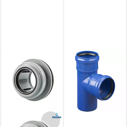
MARLEY DEUTSCHLAND GMBH
HT-Rohr Marley HT-Abzweig
DN 110/110 Schallgedämmt,
87°
9,64 €
lieferbar - in 3-4 Werktagen bei dir