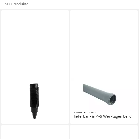
500 Produkte
MARLEY DEUTSCHLAND GMBH
MARLEY DEUTSCHLAND GMBH
HT-Rohr Marley HT-
HT-Rohr Marley HT-Rohr DN
Rohrbelüfter DN 50/75/110
75 1,5 m
19,49 €
11,74 €
lieferbar - in 3-4 Werktagen bei dir
(7,83 €/ 1 m)
lieferbar - in 4-5 Werktagen bei dir