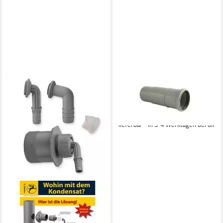
MARLEY DEUTSCHLAND GMBH
HT-Rohr Marley HT-
Langmuffe DN 110
5,64 €
lieferbar - in 3-4 Werktagen bei dir
HAAS OTTO
Ablaufrohr
Kondensatanschluss DN 50