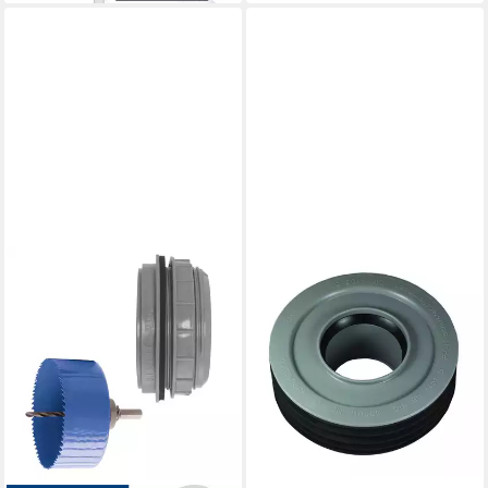
MARLEY DEUTSCHLAND GMBH
HT-Rohr Marley HT-
Innenreduktion DN 110/50
12,94 €
lieferbar - in 3-4 Werktagen bei dir