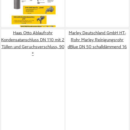
mit 3 Tüllen und
Geruchsverschluss, 90 °
21,09 €
lieferbar - in 2-3 Werktagen bei dir
Haas Otto Ablaufrohr
Marley Deutschland GmbH HT-
Kondensatanschluss DN 110 mit 2
Rohr Marley Reinigungsrohr
Tüllen und Geruchsverschluss, 90
dBlue DN 50 schalldämmend 16
°