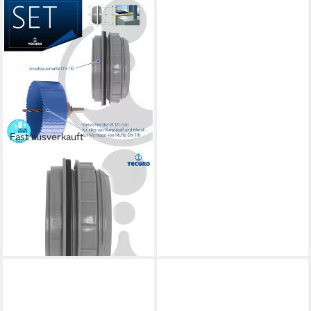
Fast ausverkauft
TECURO
Ablaufrohr Anschraub-Muffe
DN 110, KS-grau, inkl.
Kreisschneider Ø 121 mm
57,99 €
lieferbar - in 3-4 Werktagen bei dir