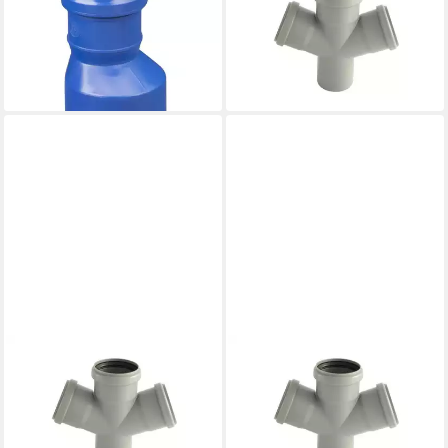
Reduzierstück DN 110/75
Doppelabzweig DN
schallgedämmt
110/110/110 67°
5,44 €
12,94 €
lieferbar - in 3-4 Werktagen bei dir
lieferbar - in 3-4 Werktagen bei dir
MARLEY DEUTSCHLAND GMBH
MARLEY DEUTSCHLAND GMBH
HT-Rohr Marley HT-
HT-Rohr Marley HT-
Doppelabzweig DN 50/50/50
Doppelabzweig DN 75/75/75
67°
67°
10,34 €
11,04 €