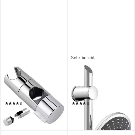
Sehr beliebt
FOUORTUNATE-BEE
SCHÜTTE
Brausehalter Halterung
Brausegarnitur Florenz, Höhe
Duschkopfhalter für
70 cm, 5 Strahlart(en), Set,
Gleitstange Verstellbar 18-25
Regendusche, Wellness
mm
Duschkopf mit 5 Funktionen
(8)
(153)
10,99 €
27,61 €
18,99 €
UVP
49,99 €
-42%
-45%
lieferbar in 3 Wochen
lieferbar - in 3-4 Werktagen bei dir