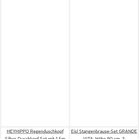
HEYHIPPO Regenduschkopf
Eisl Stangenbrause-Set GRANDE
Silber Duschkopf Set mit 1,5m
VITA, Höhe 90 cm, 3