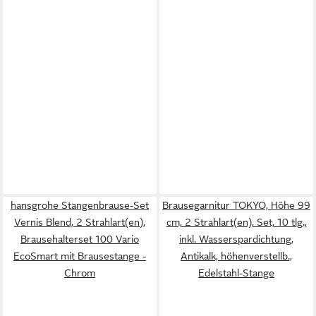
hansgrohe Stangenbrause-Set
Brausegarnitur TOKYO, Höhe 99
Vernis Blend, 2 Strahlart(en),
cm, 2 Strahlart(en), Set, 10 tlg.,
Brausehalterset 100 Vario
inkl. Wasserspardichtung,
EcoSmart mit Brausestange -
Antikalk, höhenverstellb.,
Chrom
Edelstahl-Stange