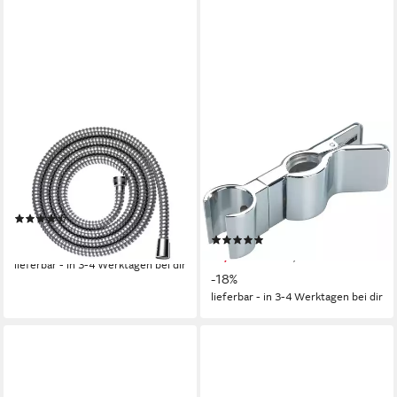
HANSGROHE
WENKO
Brauseschlauch Metaflex
Brausehalter Duschkopfhalter
Brauseschlauch chrom - alle
Metall Chrom, Universal-
Längen
Handbrausehalterung zum
(13)
Klemmen, für Stangen mit Ø
22,59 €
(12)
19-25 mm
(11,30 €/ 1 m)
17,37 €
UVP
21,29 €
lieferbar - in 3-4 Werktagen bei dir
-18%
lieferbar - in 3-4 Werktagen bei dir