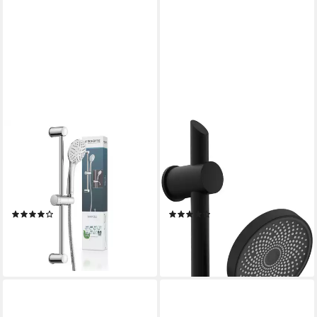
SCHÜTTE
WELLTIME
Brausegarnitur Napoli, Höhe
Stangenbrause-Set Rio,
56 cm, Set, Regendusche mit
Handbrause und Duschstange
Schlauch und Halterung,
inkl. Schlauch, Mit 3
Duschkopf mit 3 Strahlarten
Strahlarten und variabler
(200)
(11)
Haltestange
15,29 €
29,99 €
UVP
29,99 €
UVP
39,99 €
-49%
-25%
lieferbar - in 4-5 Werktagen bei dir
lieferbar - in 4-5 Werktagen bei dir