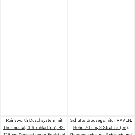
Rainsworth Duschsystem mit
Schütte Brausegarnitur RAVEN,
Thermostat, 3 Strahlart(en), 92-
Höhe 70 cm, 3 Strahlart(en),
126 cm Duschstangen Edelstahl
Regendusche, mit Schlauch und