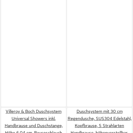
Villeroy & Boch Duschsystem
Duschsystem mit 30 cm
Universal Showers inkl.
Regendusche, SUS304 Edelstahl,
Handbrause und Duschstange,
Kopfbrause, 5 Strahlarten
Höhe 6.04 cm, Bauseschlauch
Handbrause, höhenverstellbar,