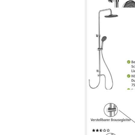
WENKO
Duschsystem Watersav
Strahlart(en), Chrome
höhenverstellbare Du
75-120cm
(5)