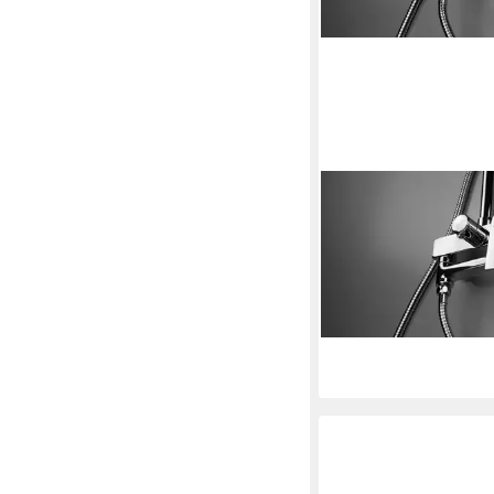
DEANTE
Duschsäule Duschsyst
Chrom-Optik mit Misc
3 Strahlarten
149,99 €
lieferbar - in 2-3 Werktag