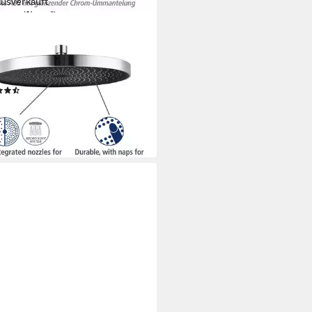
ausverkauft
KO
hsystem Softwater, Chrom,
acher Anschluss an bestehende
tur o. Wandanschlussbogen
(2)
30,07 €
UVP
189,49 €
rbar - in 6-8 Werktagen bei dir