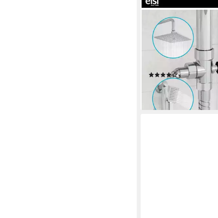
EISL
Duschsystem EASY C
cm, Regendusche ohn
Duschsystem mit Seif
Duschbrause
(29)
68,75 €
lieferbar - in 3-4 Werktag