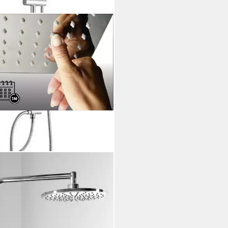
ALINE
hsäule ZARA Duschsäule mit
turenanschluss, Chrom, Höhe
cm, SL420
00 €
129,70 €
%