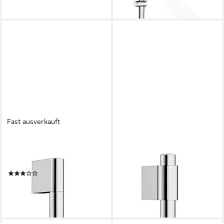
lieferbar - in 3-4 Werktagen bei dir
Fast ausverkauft
HANSGROHE
HANSGROHE
Duschstange Unica,
Duschstange Unica,
Brausestange Croma 900 mm
Brausestange Varia 720 mm
(1)
ab 55,96 €
UVP
77,21 €
ab 48,67 €
UVP
73,95 €
-28%
-34%
lieferbar - in 3-4 Werktagen bei dir
lieferbar - in 3-4 Werktagen bei dir