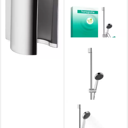
+6
HANSGROHE
Brausegarnitur
58,41 €
UVP
111,38 €
-48%