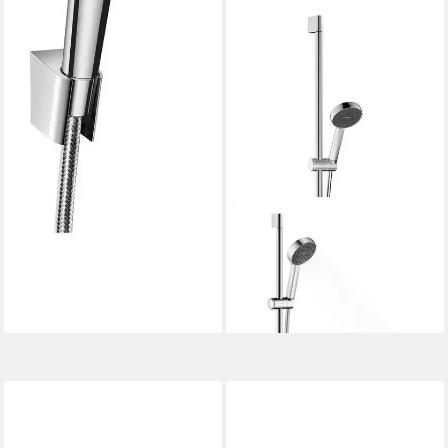
HANSGROHE
Brausegarnitur
65,89 €
UVP
123,76 €
-47%
lieferbar - in 3-4 Werktagen bei dir