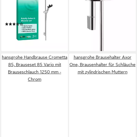
Brause-Set Pulsify Select 105
959mm Brausestange, chr,
Relax
(2)
ab 96,49 €
UVP
143,76 €
-33%
lieferbar - in 3-4 Werktagen bei dir
hansgrohe Handbrause Crometta
hansgrohe Brausehalter Axor
85, Brauseset 85 Vario mit
One, Brausenhalter für Schläuche
Brauseschlauch 1250 mm -
mit zylindrischen Muttern
Chrom