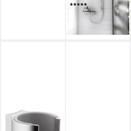
(2)
ab 89,56 €
UVP
127,91 €
-30%
lieferbar - in 3-4 Werktagen bei dir
HANSGROHE
Brausehalter Axor Starck
45,98 €
lieferbar in 6 Wochen