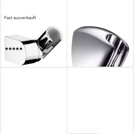
Fast ausverkauft
HANSGROHE
HANSGROHE
Brausehalter, Porter Vario -
Brausehalter, Wandhalter
Chrom
Porter C - Chrom
(1)
28,50 €
ab 37,19 €
lieferbar - in 7-9 Werktagen bei dir
lieferbar - in 3-4 Werktagen bei dir