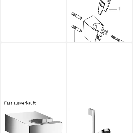
HANSGROHE
Brausehalter HG Wandhalter
Porter'S für Handbrause
chrom
ab 24,10 €
lieferbar - in 3-4 Werktagen bei dir
Fast ausverkauft
HANSGROHE
Brausehalter, Wandhalter
Porter E