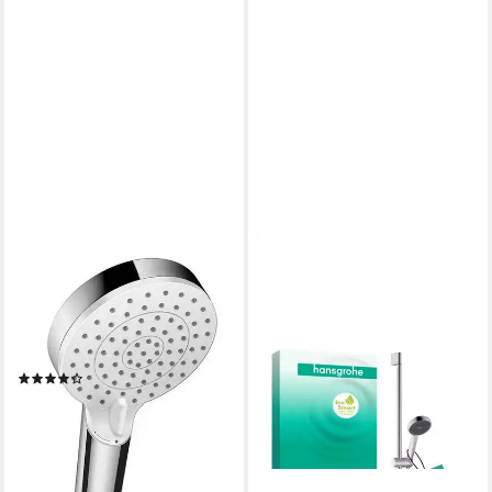
HANSGROHE
Handbrause Crometta,
Brausehalterset 100 Vario
EcoSmart m. Brauseschlauch
1250 mm - Weiß
(1)
52,00 €
lieferbar - in 7-9 Werktagen bei dir