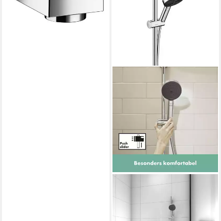
44,98 €
lieferbar - in 2-3 Werktagen bei dir
GROHE
Handbrause Hansgrohe
Handbrause-Set 3 Strahlarten
Pulsify