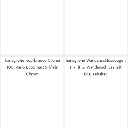
hansgrohe Kopfbrause Croma
hansgrohe Wandanschlussbogen
100, Vario EcoSmart 9 l/min
FixFit Q, Wandanschluss mit
Chrom
Brausehalter