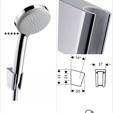
HANSGROHE
Handbrause Croma 100,
Brauseset 100 Vario mit
Brauseschlauch 1250 mm -
Chrom
(2)
ab 68,50 €
lieferbar - in 7-9 Werktagen bei dir