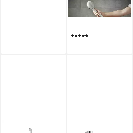
HANSGROHE
Handbrause
(1)
24,00 €
lieferbar - in 7-9 Werktagen bei dir
HANSGROHE
Stangenbrause-Set Croma