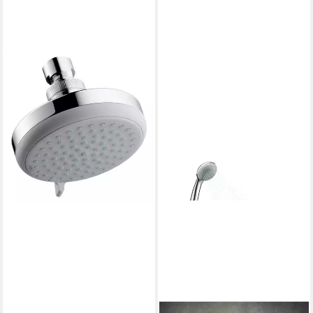
HANSGROHE
Kopfbrause Croma 100, Vario
Chrom
63,98 €
lieferbar in 6 Wochen