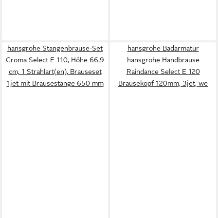
hansgrohe Stangenbrause-Set
hansgrohe Badarmatur
Croma Select E 110, Höhe 66.9
hansgrohe Handbrause
cm, 1 Strahlart(en), Brauseset
Raindance Select E 120
1jet mit Brausestange 650 mm
Brausekopf 120mm, 3jet, we