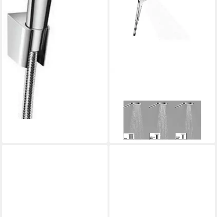
HANSGROHE
Badarmatur hansgrohe
Handbrause Croma Select E
Vario weiß/chrom
59,50 €
lieferbar - in 7-9 Werktagen bei dir