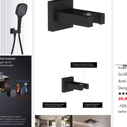
COR
Kopf
Größ
Anti
Desig
35,9
-10%
liefe