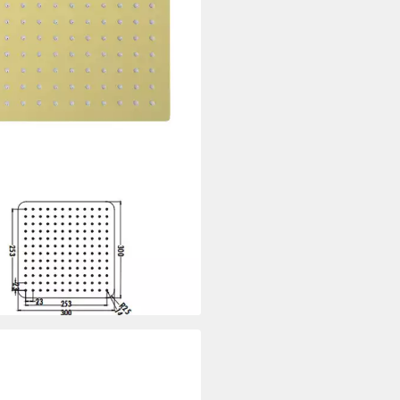
I
brause SH4030BG, (einzel, 1-
, Aloni Regendusche Kopfbrause
rat Gold gebürstet 30x30 cm
0 €
UVP
155,00 €
rbar - in 6-7 Werktagen bei dir