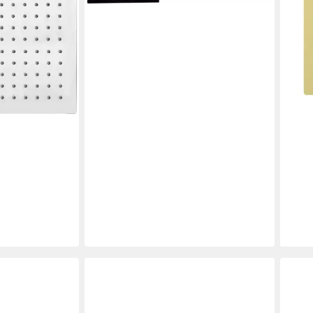
en bei dir
ALON
Kopf
tlg)
Quad
59,9
-61%
liefe