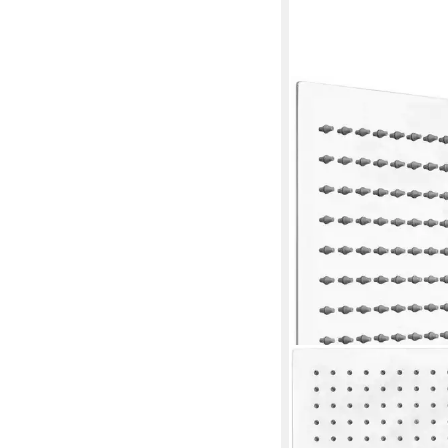
SCHÜTTE
Regenduschkopf SUMB
ultraflache Regendus
Duschkopf in Edelstah