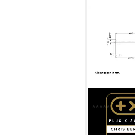
CHRIS BERGEN
Kopfbrause Coco, mit
(1)
103,00 €
lieferbar - in 2-3 Werktag