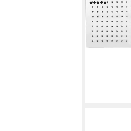
(14)
56,36 €
UVP
79,99 €
-30%
lieferbar - in 4-5 Werktag