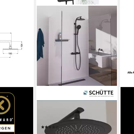
SCHÜTTE
CHRI
 Brausearm
Duschsäule MADURA FRESH, Höhe
Kopf
117,
101 cm, inkl. Wasserspardichtung,
liefe
Sicherheitssperre, Antikalk,
en bei dir
höhenverstellb.
(32)
199,99 €
UVP
299,99 €