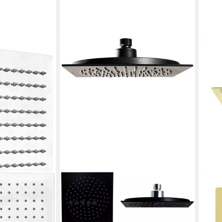
SANOTECHNIK
A, Duschkopf,
Kopfbrause
(2)
che 30x30,
32,39 €
l
lieferbar - in 6-8 Werktagen bei dir