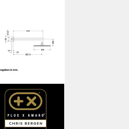
S BERGEN
brause Coco, mit Brausearm
00 €
rbar - in 2-3 Werktagen bei dir