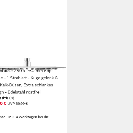
NAT
brause 250 x 250 mm Kopf-
e - 1 Strahlart - Kugelgelenk &
-Kalk-Düsen, Extra schlankes
n - Edelstahl rostfrei
(8)
0 €
UVP
39,99 €
rbar - in 3-4 Werktagen bei dir