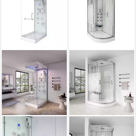
HOME DELUXE
HOME DELUXE
Dampfdusche DESIGN - M
Dampfdusche WHITE PEARL
1.499,00 €
- 120 x 80 cm Rechts