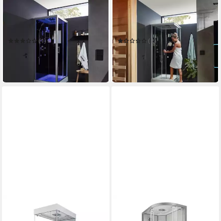
HOME DELUXE
HOME DELUXE
Eckdusche Duschkabine
Komplettdusche
WAVE - S 90 x 80 cm
Duschkabine WAVE - M 90 x
90 cm
(1)
(2)
749,00 €
799,00 €
UVP
1.049,00 €
UVP
1.049,00 €
-29%
-24%
in 6-7 Werktagen bei dir
in 6-7 Werktagen bei dir