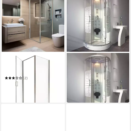
HOME DELUXE
HOME DELUXE
Eckdusche Duschkabine
Eckdusche Duschkabine
LIVIA - Größenauswahl
WHITE PEARL - 90 x 90 cm
979,00 €
UVP
1.279,00 €
(2)
279,00 €
UVP
549,00 €
-23%
in 6-7 Werktagen bei dir
-49%
in 6-7 Werktagen bei dir