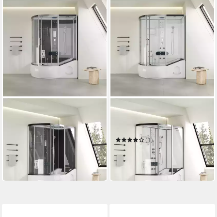
HOME DELUXE
HOME DELUXE
Eckdusche Duschkabine
Eckdusche Duschkabine
ALLIN 2IN1 - Schwarz Rechts
ALLIN 2IN1 - Weiß Links
1.549,00 €
UVP
1.899,00 €
(1)
1.549,00 €
-18%
UVP
1.699,00 €
in 6-7 Werktagen bei dir
-9%
in 6-7 Werktagen bei dir