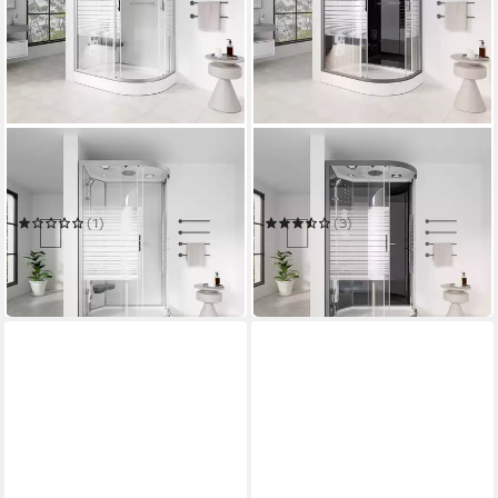
HOME DELUXE
HOME DELUXE
Eckdusche Duschkabine
Eckdusche Duschkabine
WHITE PEARL - 120 x 80 cm
BLACK PEARL - 120 x 80 cm
Rechts
Rechts
(1)
(3)
1.049,00 €
1.049,00 €
UVP
1.379,00 €
UVP
1.379,00 €
-24%
-24%
in 6-7 Werktagen bei dir
in 6-7 Werktagen bei dir