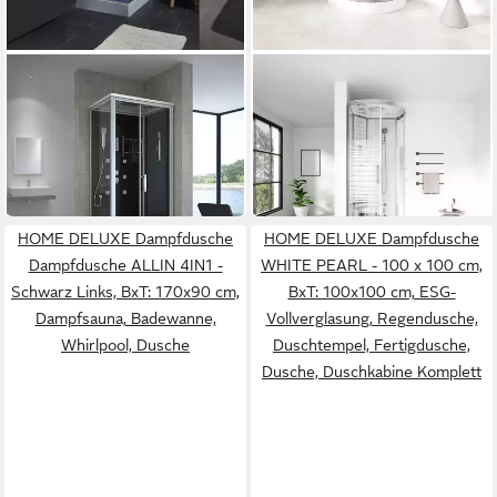
HOME DELUXE
HOME DELUXE
Eckdusche Duschkabine
Dampfdusche WHITE PEARL
WAVE - L 100 x 80 cm
- 90 x 90 cm
849,00 €
1.149,00 €
UVP
1.149,00 €
UVP
1.249,00 €
-26%
-8%
in 6-7 Werktagen bei dir
in 6-7 Werktagen bei dir
HOME DELUXE Dampfdusche
HOME DELUXE Dampfdusche
Dampfdusche ALLIN 4IN1 -
WHITE PEARL - 100 x 100 cm,
Schwarz Links, BxT: 170x90 cm,
BxT: 100x100 cm, ESG-
Dampfsauna, Badewanne,
Vollverglasung, Regendusche,
Whirlpool, Dusche
Duschtempel, Fertigdusche,
Dusche, Duschkabine Komplett