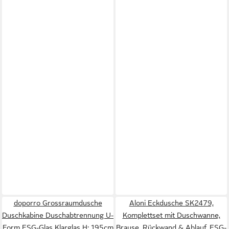
doporro Grossraumdusche
Aloni Eckdusche SK2479,
Duschkabine Duschabtrennung U-
Komplettset mit Duschwanne,
Form ESG-Glas Klarglas H: 195cm
Brause, Rückwand & Ablauf, ESG-