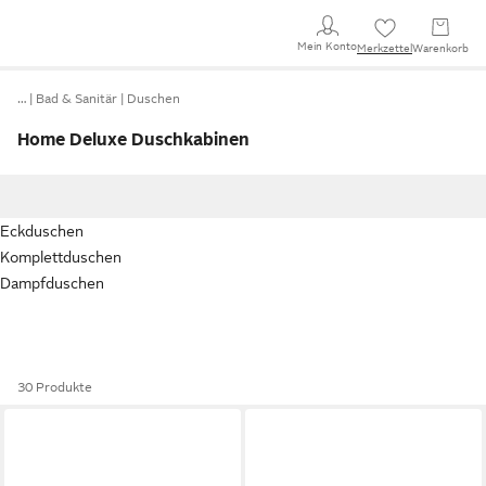
Mein Konto
Merkzettel
Warenkorb
…
Bad & Sanitär
Duschen
Home Deluxe Duschkabinen
Eckduschen
Komplettduschen
Dampfduschen
30 Produkte