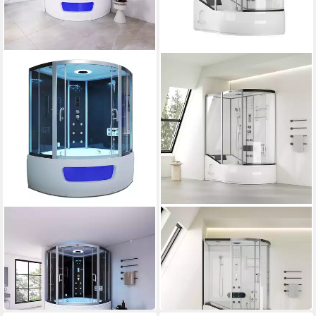
HOME DELUXE
HOME DELUXE
Dampfdusche EXCLUSIO -
Dampfdusche ALLIN 4IN1 -
Schwarz
Weiß Rechts
1.649,00 €
1.899,00 €
UVP
2.199,00 €
UVP
2.199,00 €
-25%
-14%
in 6-7 Werktagen bei dir
in 6-7 Werktagen bei dir