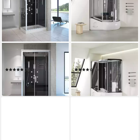
HOME DELUXE
HOME DELUXE
Eckdusche WAVE - XL 120 x
Dampfdusche ALLIN 4IN1 -
80 cm
Schwarz Rechts
(1)
(1)
929,00 €
1.899,00 €
UVP
1.049,00 €
UVP
2.249,00 €
-11%
-16%
in 6-7 Werktagen bei dir
in 6-7 Werktagen bei dir