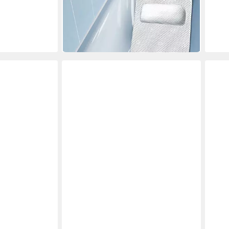
Wanneneinlage Komfort
ab 17,99 €
UVP
21,99 €
-18%
in 3-4 Werktagen bei dir