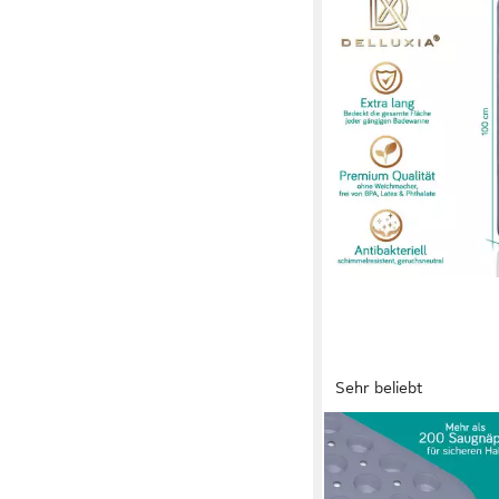
Sehr beliebt
DELLUXIA
Wanneneinlage Bade
rutschfest für Kinder