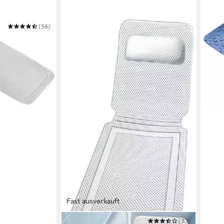
(56)
KLEI
Wann
23,8
-15%
in 5-6
Fast ausverkauft
WENKO
(33)