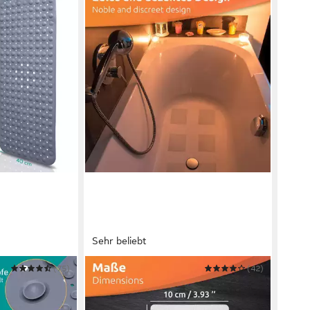
Sehr beliebt
(75)
ECENCE
(42)
wannenmatte
Antirutsch-Aufkleber 24x
 & Erwachsene
Transparent Anti-Rutsch Pads