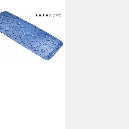
NE WOLKE
(160)
eneinlage Bubble
0 €
UVP
27,99 €
 Werktagen bei dir