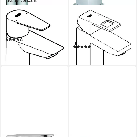
Fast ausverkauft
GROHE
GROHE
Waschtischarmatur BauEdge
Waschtischarmatur Eurocube
Einhand-Waschtischbatterie
Einhand-Waschtischbatterie
S-Size
mit Zugstangen-
(1)
Ablaufgarnitur S-Size
ab 51,98 €
(1)
lieferbar - in 2-3 Werktagen bei dir
ab 215,98 €
lieferbar - in 2-3 Werktagen bei dir