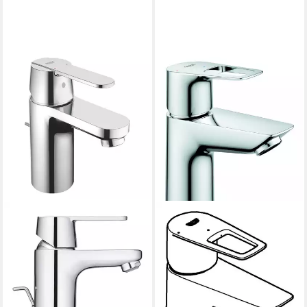
GROHE
GROHE
Waschtischarmatur Grohe
Waschtischarmatur BauLoop
Waschtischarmatur Get
Einhand-Waschtischbatterie
verchromt
mit Energie-Spar-Funktion S-
119,30 €
Size - Chrom
lieferbar - in 3-4 Werktagen bei dir
79,98 €