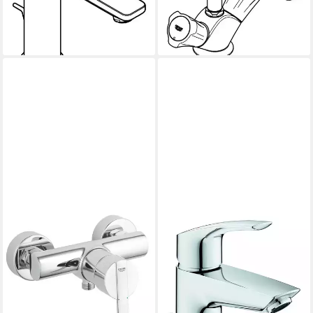
ab 177,10 €
ab 87,98 €
lieferbar - in 2-3 Werktagen bei dir
lieferbar - in 2-3 Werktagen bei dir
GROHE
Waschtischarmatur Grohe
Brausearmatur Feel
verchromt
139,99 €
lieferbar - in 3-4 Werktagen bei dir