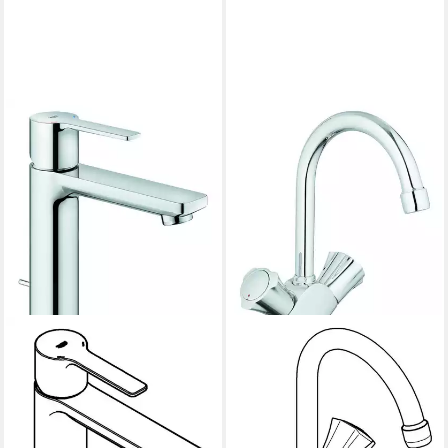
GROHE
GROHE
Waschtischarmatur Lineare
Waschtischarmatur Costa
Einhand-Waschtischbatterie
Zweigriff Ausladung 137 mm
mit Zugstangen-
mit Zugstangen-
Ablaufgarnitur S-Size
Ablaufgarnitur - Chrom