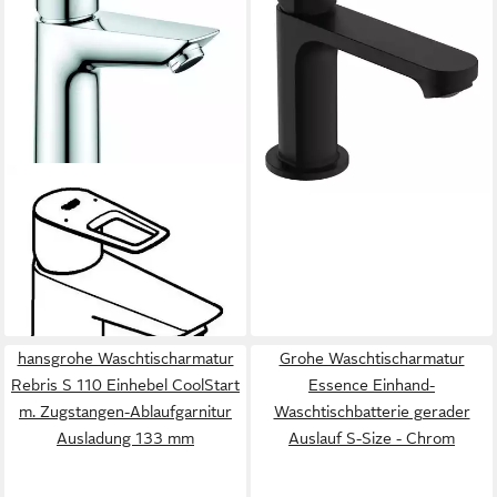
Zugstangen-Ablaufgarnitur
Ausladung 121 mm
100,99 €
lieferbar - in 3-4 Werktagen bei dir
GROHE
Waschtischarmatur BauLoop
Einhand-Waschtischbatterie
XL-Size
121,98 €
lieferbar in 6 Wochen
hansgrohe Waschtischarmatur
Grohe Waschtischarmatur
Rebris S 110 Einhebel CoolStart
Essence Einhand-
m. Zugstangen-Ablaufgarnitur
Waschtischbatterie gerader
Ausladung 133 mm
Auslauf S-Size - Chrom