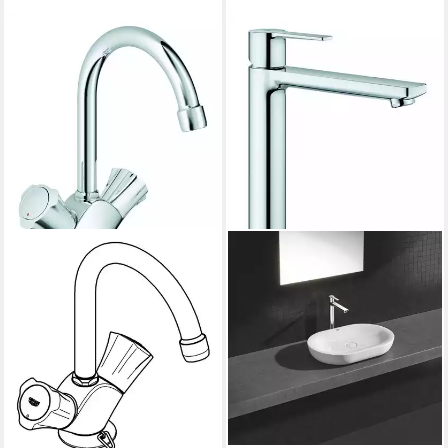
GROHE
Waschtischarmatur Costa
Einloch-Waschtischbatterie -
Chrom
82,98 €
lieferbar in 6 Wochen