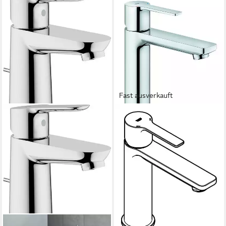
Fast ausverkauft
GROHE
Waschtischarmatur Lineare
Einhand-Waschtischbatterie
mit Push-Open-Ablaufgarnitur
S-Size
ab 206,98 €
lieferbar - in 2-3 Werktagen bei dir
GROHE