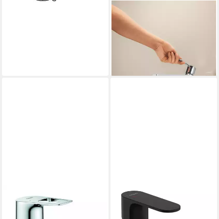
GROHE
Waschtischarmatur Lineare
Einhand-Waschtischbatterie
XL-Size
344,98 €
lieferbar - in 2-3 Werktagen bei dir
HANSGROHE
Waschtischarmatur Rebris S
80 Einhebel CoolStart m.