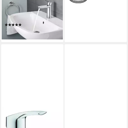
Waschtischarmatur Grohe
Waschtischarmatur Edge
verchromt
(1)
56,30 €
lieferbar - in 3-4 Werktagen bei dir