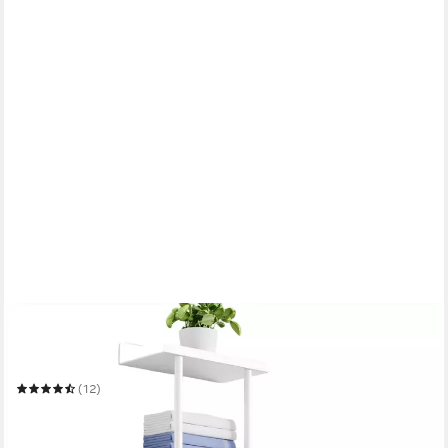
REFINED LIVING
Handtuchhalter Wand Handtuchhalter, Bad Handtuchregal,
Ohne Bohren, mit Leitplanke
(12)
23,99 €
UVP
33,99 €
-29%