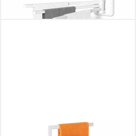
-49%
in 2-3 Werktagen bei dir
RELAXDAYS
Handtuchständer 2 Stangen weiß
49,99 €
UVP
89,99 €