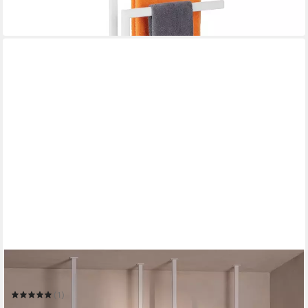
-44%
in 2-3 Werktagen bei dir
METALLBUDE
Handtuchhalter TENSI 2er Set
(1)
200,00 €