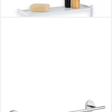
29,99 €
UVP
59,99 €
-50%
in 2-3 Werktagen bei dir
GROHE
Handtuchhalter Start Cosmopolitan
ab 37,49 €