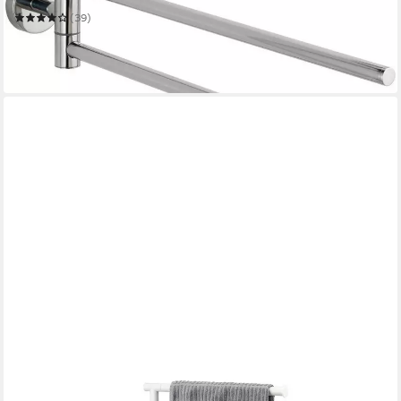
(39)
33,45 €
UVP
39,99 €
-16%
in 2-3 Werktagen bei dir
BREMERMANN