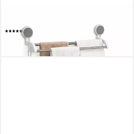
CRELIV
Handtuchhalter ohne Bohren – Doppelstange mit Haken, WC-
Deckelheber GRATIS
(8)
12,99 €
UVP
26,99 €
-52%
in 2-3 Werktagen bei dir