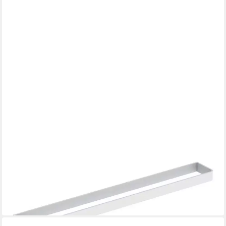
GEBERIT
Handtuchhalter
32,98 €
UVP
50,10 €
-34%
lieferbar in 5 Wochen