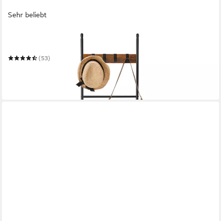
Sehr beliebt
VASAGLE
Handtuchleiter Handtuchstangen
(53)
ab 21,99 €
UVP
39,99 €
-45%
in 3-4 Werktagen bei dir