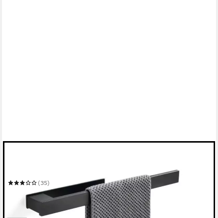
LIVINA HOME
Handtuchhalter ohne Bohren 40cm Edelstahl, Handtuchstange
zum Kleben fürs Bad, Küche
(35)
26,90 €
39,90 €
-33%
in 3-4 Werktagen bei dir