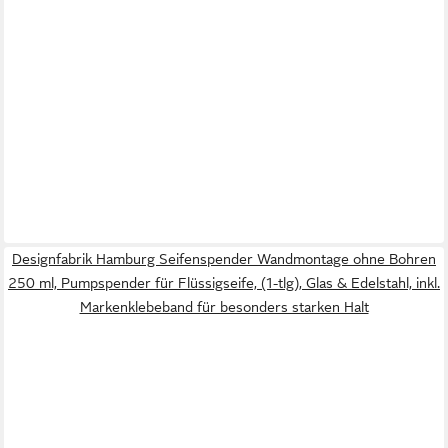
Designfabrik Hamburg Seifenspender Wandmontage ohne Bohren
250 ml, Pumpspender für Flüssigseife, (1-tlg), Glas & Edelstahl, inkl.
Markenklebeband für besonders starken Halt