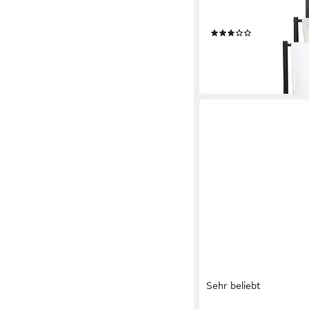
Bohren in Schwarz, 3-
Karbonstahl, rutschfes
(2)
25,49 €
UVP
49,99 €
-49%
lieferbar - in 3-4 Werktag
Sehr beliebt