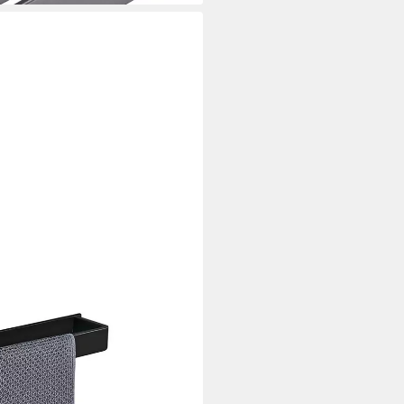
halter Ohne Bohren schwarz
en, Selbstklebend
für Badezimmer, Küche,