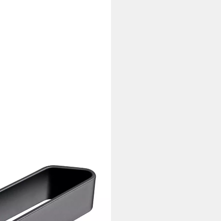
en, Handtuchstange zum Kleben,
d, inkl. Markenklebeband für
i dir