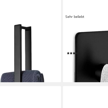
Sehr beliebt
LIVINA HOME
 Bohren Handtuchhalter
Handtuchhaken Haken selb
d mit 2 Handtuchhaken, 40cm
Handtuchhalter, Badezimme
Bath Towel Holder,für Badezimmer &
Kleiderschrank, Wand, Dus
Bohren
(20)
ab 5,25 €
11,90 €
-56%
en bei dir
lieferbar - in 4-5 Werktagen be