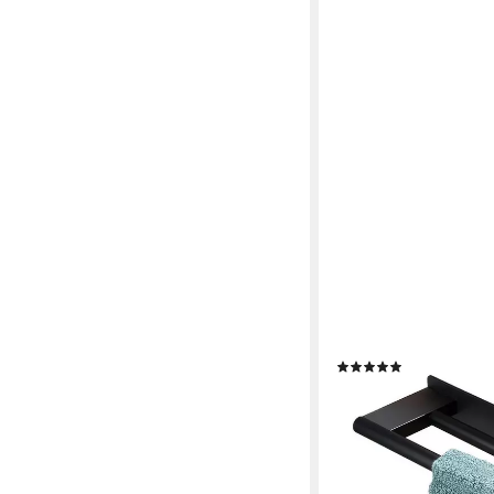
DIWZBYN
Handtuchhalter Handtu
Selbstklebend Doppel
(1)
10,99 €
32,99 €
-67%
lieferbar - in 6-7 Werktag