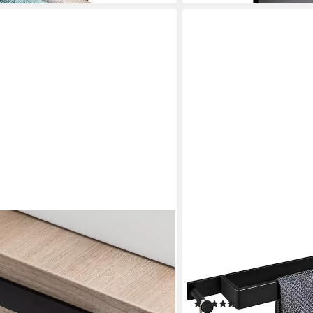
SURFOU
tklebend ohne Bohren 33/39 cm –
Handtuchstange Handtuch
um, 3M-Kleber - Profikleber für
Selbstklebender mit 2 hak
Handtuchhalter Edelstahl 
40*6.3cm
(7)