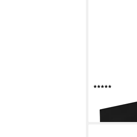
ECENCE
Handtuchhalter 2x H
selbstklebend
(13)
15,49 €
lieferbar - in 4-5 Werktag