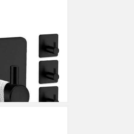
stklebend Bad und Küche,
r, Bad, Küche, Türen,
che, (1-St), Kleiderhaken ohne
i dir