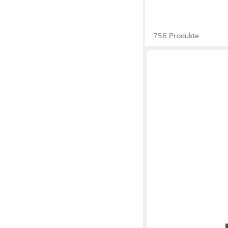
756 Produkte
ALLYSON
Handtuchhalter Freis