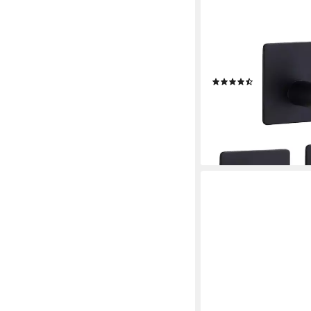
TECBULL
Handtuchhaken Klebeh
selbstklebend, V1, Küc
Gästezimmer, WC, Bade
rostfrei durch hochwe
(31)
ab 6,99 €
UVP
14,99 €
-53%
lieferbar - in 3-4 Werktag