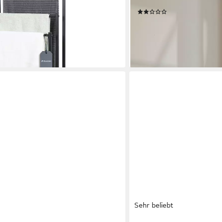
Stangen-Design, rostbeständiger
platzsparend
(1)
te Basis.
90,00 €
lieferbar - in 3-4 Werktagen be
en bei dir
Sehr beliebt