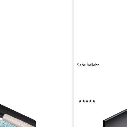
Sehr beliebt
DESIGNFABRIK HAMBURG
chhalter Edelstahl Handtuchhalter
Handtuchhalter ohne Bohr
stange
Handtuchring selbstkleben
besonders starken Halt
(41)
ab 24,99 €
lieferbar - in 3-4 Werktagen be
en bei dir