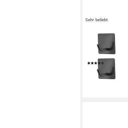
Sehr beliebt
REFINED LIVING
Handtuchstange Ohne
Selbstklebend für Ba
Rostfreier Edelstahl,
Küche
(38)
19,98 €
UVP
28,99 €
-31%
lieferbar - in 3-4 Werktag