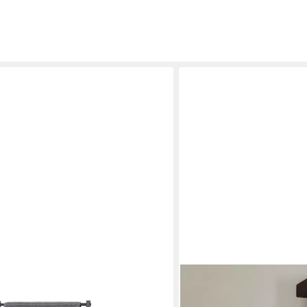
METALLBUDE
tehender Badetuchhalter Ohne
Handtuchhalter NALI, ohn