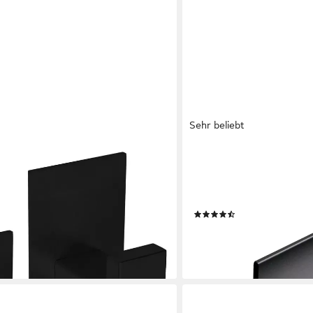
Sehr beliebt
DESIGNFABRIK HAMBURG
andtuchhaken ohne Bohren
Handtuchhalter ohne Bohr
Handtuchring selbstkleben
besonders starken Halt
(41)
en bei dir
ab 24,99 €
lieferbar - in 3-4 Werktagen be