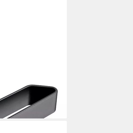
en, Handtuchstange zum Kleben,
d, inkl. Markenklebeband für
i dir