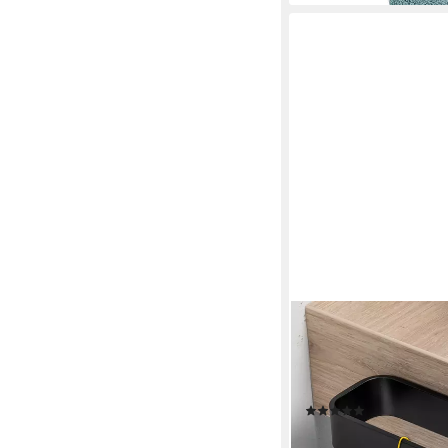
BÜRSTENKING
Handtuchhalter selbs
Klebemontage, Alumini
starken Halt
(2)
ab 17,80 €
UVP
22,90 €