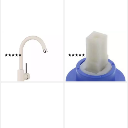
BLANCO
BLANCO
Küchenarmatur MIDA
Küchenarmatur für
SILGRANIT-Look, Hochdruck
Hochdruck 121894
(5)
(2)
ab 137,77 €
22,09 €
lieferbar - in 5-6 Werktagen bei dir
lieferbar - in 2-3 Werktagen bei dir