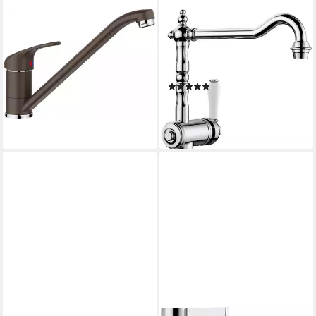
BLANCO
BLANCO
Küchenarmatur DARAS
Küchenarmatur TRADON
Küchenarmatur Hochdruck
Hochdruck, passend zum
cafe 517729
aktuellen Landhausstil
(10)
108,85 €
ab 345,29 €
UVP
496,00 €
lieferbar - in 2-3 Werktagen bei dir
-30%
lieferbar - in 3-4 Werktagen bei dir