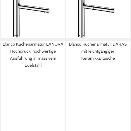
Küchenarmatur (1-St)
Küchenarmatur (1-St)
517594, keramische
517591, keramische
Dichtungen
Dichtungen
358,85 €
388,85 €
lieferbar in 3 Wochen
lieferbar in 3 Wochen
Blanco Küchenarmatur LANORA
Blanco Küchenarmatur DARAS
Hochdruck, hochwertige
mit leichtgängiger
Ausführung in massivem
Keramikkartusche
Edelstahl