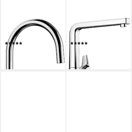
BLANCO
BLANCO
Küchenarmatur CARENA
Küchenarmatur AVONA
Hochdruck
Hochdruck
(2)
(2)
228,39 €
293,42 €
UVP
327,00 €
UVP
421,00 €
-30%
-30%
lieferbar - in 3-4 Werktagen bei dir
lieferbar - in 3-4 Werktagen bei dir