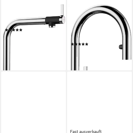
BLANCO
BLANCO
Küchenarmatur VONDA
Küchenarmatur CARENA-S
Hochdruck
Vario Hochdruck, mit
(1)
herausziehbarer
ab 353,81 €
UVP
507,00 €
Zweistrahlbrause
-30%
(5)
lieferbar - in 3-4 Werktagen bei dir
384,01 €
UVP
551,00 €
-30%
lieferbar - in 3-4 Werktagen bei dir
Fast ausverkauft