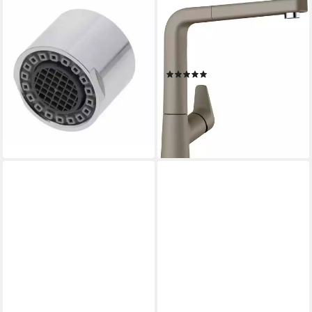
BLANCO
BLANCO
Küchenarmatur BLANCO
Küchenarmatur AVONA-S
Strahlregler HD IG M 22 X 1
Hochdruck, mit ausziehbarem
CHROM VARIO, Hochdruck
Auslauf
(4)
28,54 €
438,97 €
UVP
631,00 €
lieferbar - in 2-3 Werktagen bei dir
-30%
lieferbar - in 3-4 Werktagen bei dir
+2