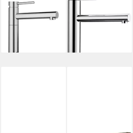
BLANCO
BLANCO
Küchenarmatur ALTA II PVD
Küchenarmatur LINEE
Steel, Hochdruck
Hochdruck
ab 348,85 €
371,63 €
UVP
533,00 €
lieferbar in 3 Wochen
-30%
lieferbar - in 3-4 Werktagen bei dir