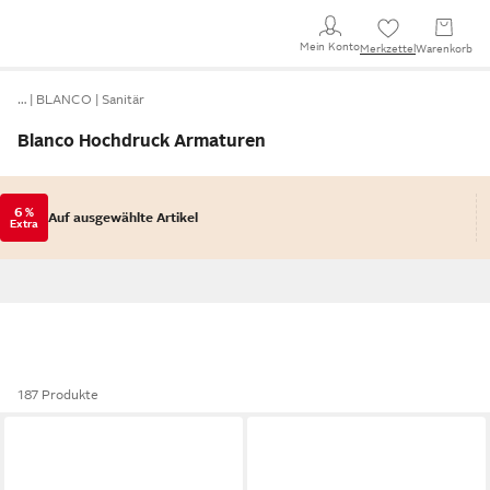
Mein Konto
Merkzettel
Warenkorb
…
BLANCO
Sanitär
Blanco Hochdruck Armaturen
6 %
Auf ausgewählte Artikel
Extra
187 Produkte