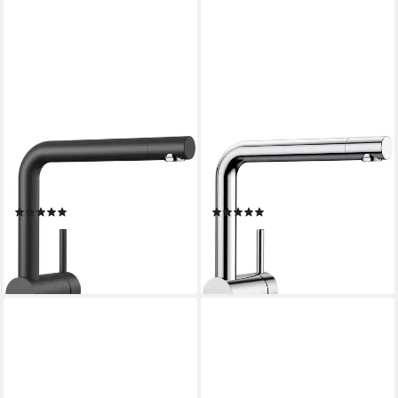
BLANCO
BLANCO
Küchenarmatur LINUS
Küchenarmatur LINUS
Hochdruck
Hochdruck
(8)
(8)
ab 250,89 €
ab 198,89 €
lieferbar - in 2-3 Werktagen bei dir
lieferbar - in 2-3 Werktagen bei dir
+2