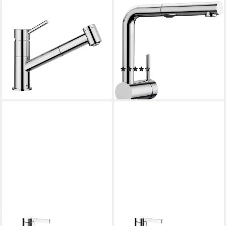
BLANCO
BLANCO
Küchenarmatur KANO-S-F
Küchenarmatur LINUS-S
VARIO Hochdruck Chrom
Vario Hochdruck, mit
ab 265,34 €
herausziehbarer
lieferbar - in 4-5 Werktagen bei dir
Zweistrahlbrause
(4)
ab 248,89 €
lieferbar - in 2-3 Werktagen bei dir
BLANCO
BLANCO