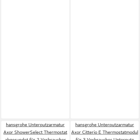
hansgrohe Unterputzarmatur
hansgrohe Unterputzarmatur
Axor ShowerSelect Thermostat
Axor Citterio E Thermostatmodul
abgerundet für 2 Verbraucher
für 3 Verbraucher Unterputz