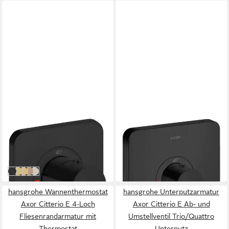
HANSGROHE
HANSGROHE
Unterputzarmatur Axor
Unterputzarmatur Axor
Citterio E
ShowerSelect
628,98 €
625,98 €
lieferbar in 7 Wochen
lieferbar in 7 Wochen
weitere Farben:
+7
Mattschwarz
Brushed Brass
Brushed Gold Optic
Brushed Red Gold
Edelstahl Optic
hansgrohe Wannenthermostat
hansgrohe Unterputzarmatur
Axor Citterio E 4-Loch
Axor Citterio E Ab- und
Fliesenrandarmatur mit
Umstellventil Trio/Quattro
Thermostat
Unterputz