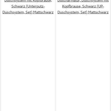
Duschsystem mit Kopfbrause,
Duscharmatur, Duschsystem mit
Schwarz (Unterputz-
Kopfbrause, Schwarz (UP-
Duschsystem, Set) Mattschwarz
Duschsystem, Set) Mattschwarz