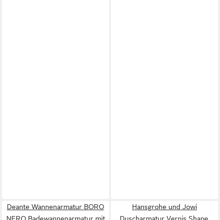
Deante Wannenarmatur BORO
Hansgrohe und Jowi
NERO Badewannenarmatur mit
Duscharmatur Vernis Shape,