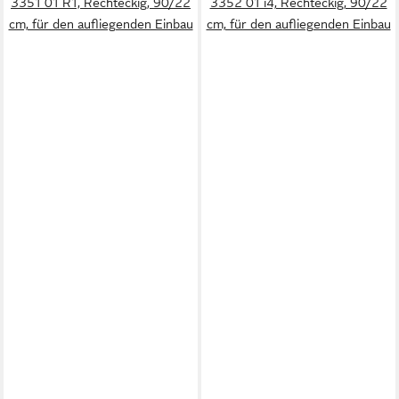
3351 01 R1, Rechteckig, 90/22
3352 01 i4, Rechteckig, 90/22
cm, für den aufliegenden Einbau
cm, für den aufliegenden Einbau