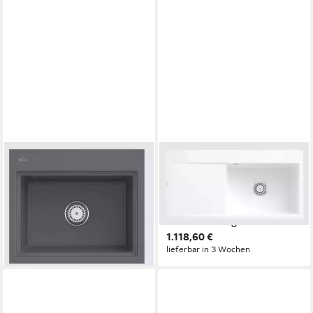
VILLEROY & BOCH
VILLEROY & BOCH
Küchenspüle 3366 1F i4,
Küchenspüle 3361 1F R1,
Rechteckig, 58/22 cm,
Rechteckig, 98/22 cm,
Subway serie, Umlaufende
Subway Serie, Becken links
stufe
und rechts möglich
1.006,60 €
1.118,60 €
lieferbar in 3 Wochen
lieferbar in 3 Wochen