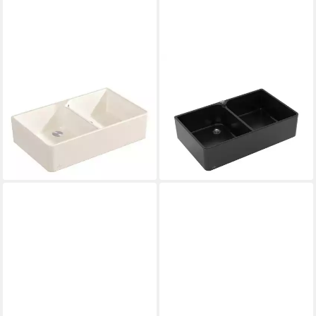
VILLEROY & BOCH
VILLEROY & BOCH
Küchenspüle Spülmodul
Küchenspüle Spülmodul
Spülstein Doppelbecken 90 X
Spülstein Doppelbecken 90 X
mit Excenterbetätigung
mit Excenterbetätigung
Classicli, 90/550 cm
Premiumli, 90/550 cm
905,91 €
1.009,81 €
lieferbar - in 6-7 Werktagen bei dir
lieferbar - in 6-7 Werktagen bei dir