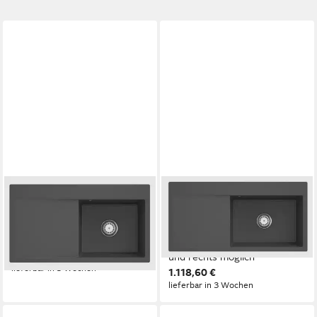
VILLEROY & BOCH
VILLEROY & BOCH
Küchenspüle 3351 1F i4,
Küchenspüle 3361 1F i4,
Rechteckig, 88/22 cm, mit
Rechteckig, 98/22 cm,
Abtropffläche
Subway Serie, Becken links
1.160,60 €
und rechts möglich
lieferbar in 3 Wochen
1.118,60 €
lieferbar in 3 Wochen