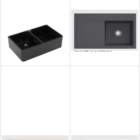
VILLEROY & BOCH
VILLEROY & BOCH
Küchenspüle Spülmodul
Küchenspüle 3351 01 i4,
Spülstein Doppelbecken 80 X
Rechteckig, 90/22 cm, für
mit Excenterbetätigung
den aufliegenden Einbau
964,60 €
Premiumli, 79,5/500 cm
lieferbar in 3 Wochen
853,97 €
lieferbar - in 6-7 Werktagen bei dir