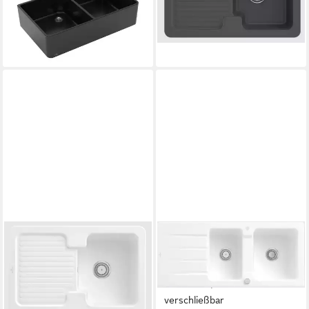
mit Handbetätigung
ist reversibel
950,60 €
Premiumline R, 90/550 cm
lieferbar in 3 Wochen
957,36 €
lieferbar - in 6-7 Werktagen bei dir
VILLEROY & BOCH
VILLEROY & BOCH
Küchenspüle 6745 01 R1,
Küchenspüle 3380 02 RW,
Rechteckig, 80/20 cm, Spüle
Rechteckig, 116/22 cm,
ist reversibel
Reversibel, 2 Becken
950,60 €
verschließbar