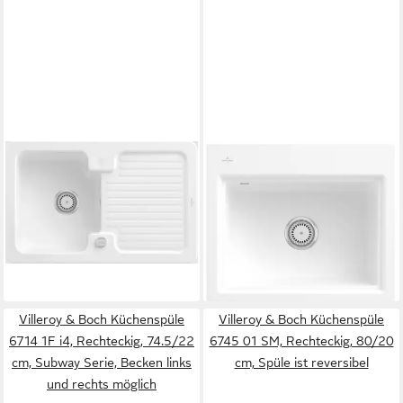
VILLEROY & BOCH
VILLEROY & BOCH
Küchenspüle 6745 02 RW,
Küchenspüle 3366 1F R1,
Rechteckig, 80/20 cm, Spüle
Rechteckig, 58/22 cm,
ist reversibel
Subway serie, Umlaufende
1.048,60 €
stufe
lieferbar in 3 Wochen
1.006,60 €
lieferbar in 3 Wochen
Villeroy & Boch Küchenspüle
Villeroy & Boch Küchenspüle
6714 1F i4, Rechteckig, 74.5/22
6745 01 SM, Rechteckig, 80/20
cm, Subway Serie, Becken links
cm, Spüle ist reversibel
und rechts möglich