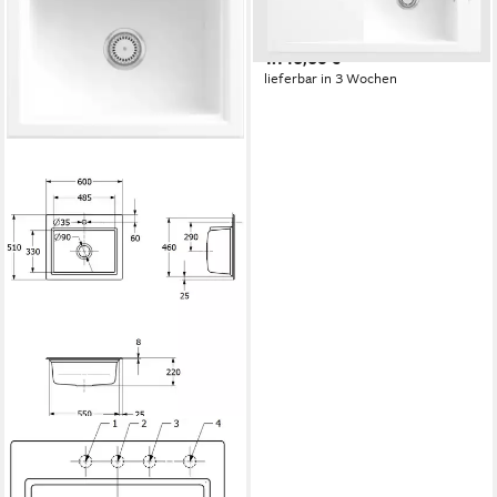
Rechteckig, 100/22 cm,
reversibel
1.146,60 €
lieferbar in 3 Wochen
VILLEROY & BOCH
Küchenspüle 3366 02 R1,
Rechteckig, 60/22 cm,