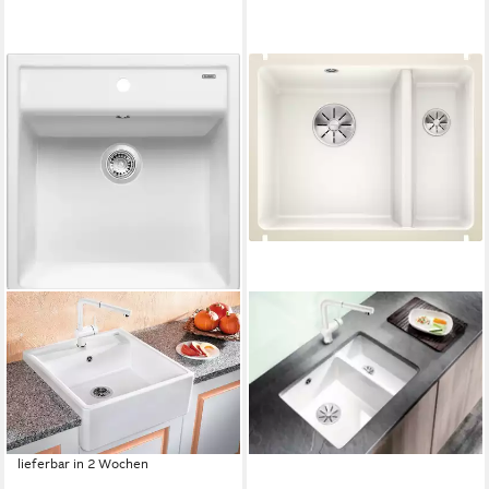
BLANCO
Küchenspüle PANOR 60,
eckig, 63/60 cm, (1 St),
erhältlich in mehreren Farben
589,94 €
UVP
775,00 €
-24%
lieferbar in 2 Wochen