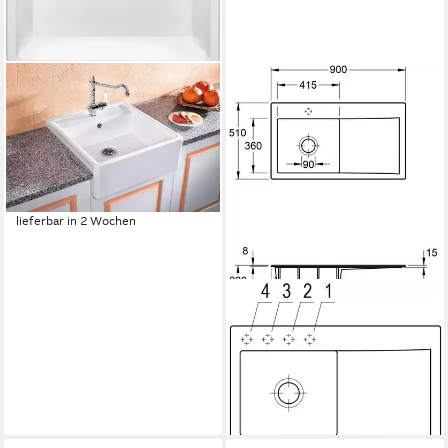
BLANCO
Küchenspüle PANOR 60,
eckig, 63/60 cm, (1 St),
erhältlich in mehreren Farben
589,94 €
UVP
775,00 €
-24%
lieferbar in 2 Wochen
VILLEROY & BOCH
Küchenspüle 3352 02 R1,
Rechteckig, 90/22 cm, für
den aufliegenden Einbau
1.076,60 €
lieferbar in 3 Wochen