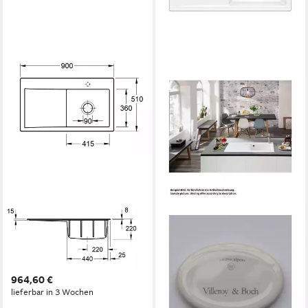
VILLEROY & BOCH
VILLEROY & BOCH
Küchenspüle 3351 01 R1,
Küchenspüle Villeroy & Boch
Rechteckig, 90/22 cm, für
Subway Style 50 Flat
den aufliegenden Einbau
(flächenbündig) Becken
964,60 €
rechts, 0/0 cm
lieferbar in 3 Wochen
1.160,60 €