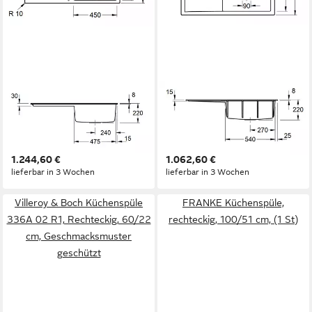
VILLEROY & BOCH
VILLEROY & BOCH
Küchenspüle 3336 1F R1,
Küchenspüle 3361 01 R1,
Rechteckig, 98/22 cm, aus
Rechteckig, 100/22 cm,
TitanCeram, mit Abtropffläche
Becken rechts
1.244,60 €
1.062,60 €
lieferbar in 3 Wochen
lieferbar in 3 Wochen
Villeroy & Boch Küchenspüle
FRANKE Küchenspüle,
336A 02 R1, Rechteckig, 60/22
rechteckig, 100/51 cm, (1 St)
cm, Geschmacksmuster
geschützt