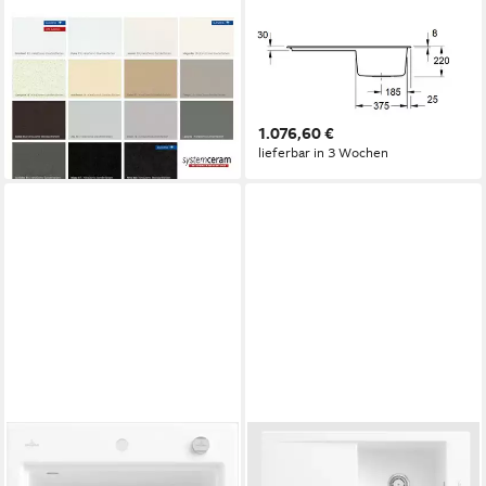
SYSTEMCERAM
VILLEROY & BOCH
Küchenspüle, rechteckig,
Küchenspüle 3335 01 R1,
80/51 cm, (1 St)
Rechteckig, 90/22 cm,
418,99 €
reversibel
lieferbar - in 6-7 Werktagen bei dir
1.076,60 €
lieferbar in 3 Wochen
VILLEROY & BOCH
Küchenspüle 6790 01 R1,