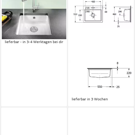
BLANCO
Küchenspüle SUBLINE 375-U,
eckig, 46/41 cm, (1 St),
erhältlich in mehreren Farben
587,62 €
UVP
843,00 €
-30%
lieferbar - in 3-4 Werktagen bei dir
VILLEROY & BOCH
Küchenspüle 336A 01 R1,
Rechteckig, 60/22 cm,
Geschmacksmuster geschützt
936,60 €
lieferbar in 3 Wochen