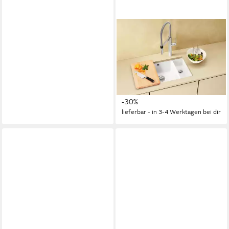
BLANCO
Küchenspüle SUBLINE
350/150-U, eckig, 46/57 cm,
(1 St), erhältlich in mehreren
Farben
720,02 €
UVP
1.033,00 €
-30%
lieferbar - in 3-4 Werktagen bei dir