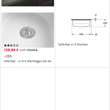
WELLTIME
VILLEROY & BOCH
Küchenspüle Föhr, oval,
Küchenspüle 3366 01 R1,
60/47 cm, Easy Clean
Rechteckig, 60/22 cm,
Beschichtung, (inklusive Ab-
Geschmacksmuster geschützt
936,60 €
und Überlaufgarnitur),
lieferbar in 3 Wochen
(3)
hochwertige Keramik
129,99 €
UVP
179,99 €
-28%
lieferbar - in 4-5 Werktagen bei dir