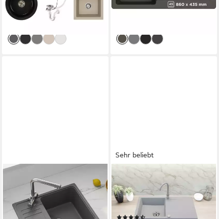
ab 104,85 €
229,99 €
UVP
174,99 €
UVP
240,00 €
-40%
-4%
lieferbar - in 2-3 Werktagen bei dir
lieferbar - in 6-8 Werktagen bei dir
Sehr beliebt
HOROW
FAIZEE HOME
Granitspüle Granit Spüle in
Granitspüle Faizee Home
Schwarz 1 Becken
Granitspüle 90x50 cm, eckig,
Einbauspüle in 57 x 45 cm,
mit Abtropffläche & Siphon
(20)