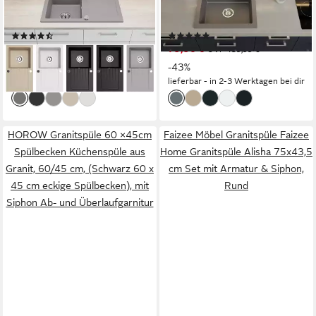
Alisha/Element – Spülbecken
Siphon Spülbecken, Eckig,
mit Abtropffläche, 75x43,5
49/21 cm
(17)
(1)
cm (Alisha), 75/45 cm,
ab 99,99 €
79,90 €
UVP
174,99 €
UVP
139,99 €
(Einzelspüle, Granitspüle mit
-43%
-43%
Siphon-Set), Reversibel
lieferbar - in 2-3 Werktagen bei dir
lieferbar - in 2-3 Werktagen bei dir
montierbare Granitspüle mit
Abtropffläche
HOROW Granitspüle 60 ×45cm
Faizee Möbel Granitspüle Faizee
Spülbecken Küchenspüle aus
Home Granitspüle Alisha 75x43,5
Granit, 60/45 cm, (Schwarz 60 x
cm Set mit Armatur & Siphon,
45 cm eckige Spülbecken), mit
Rund
Siphon Ab- und Überlaufgarnitur