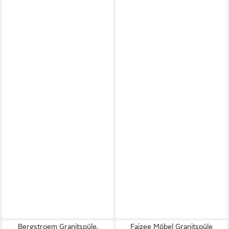
Bergstroem Granitspüle,
Faizee Möbel Granitspüle