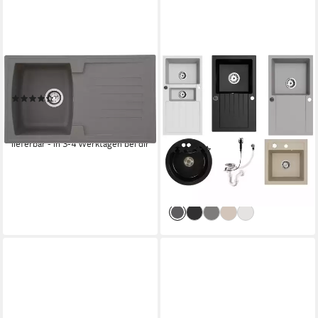
RESPEKTA
FAIZEE MÖBEL
Einbauspüle, 86/50 cm
Granitspüle Granitspüle
(11)
Küchenspüle mit Siphon
ab 118,31 €
UVP
159,00 €
Einbauspüle verschiedene
-26%
Modelle, Eckig, 48/50 cm
lieferbar - in 3-4 Werktagen bei dir
(38)
ab 99,00 €
UVP
194,99 €
-49%
lieferbar - in 2-3 Werktagen bei dir