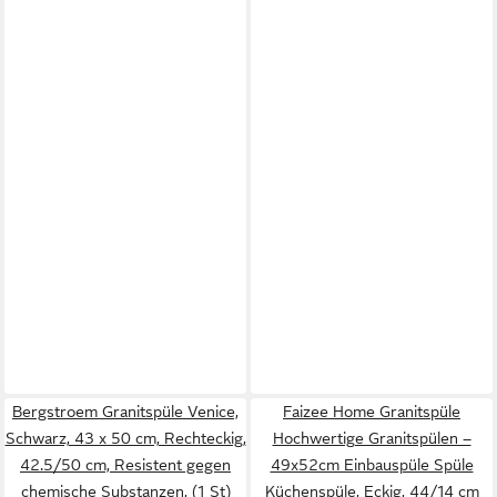
Bergstroem Granitspüle Venice,
Faizee Home Granitspüle
Schwarz, 43 x 50 cm, Rechteckig,
Hochwertige Granitspülen –
42.5/50 cm, Resistent gegen
49x52cm Einbauspüle Spüle
chemische Substanzen, (1 St)
Küchenspüle, Eckig, 44/14 cm