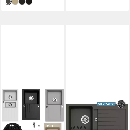
FAIZEE MÖBEL
SCHOCK
Granitspüle Granitspüle
Granitspüle Typos D-100 S,
Küchenspüle mit Siphon
rechteckig, 86/43,5 cm, mit
Einbauspüle verschiedene
Ablauf und Abtropffläche,
Modelle, Rund, 49/49 cm
links und rechts einbaubar
(38)
(526)