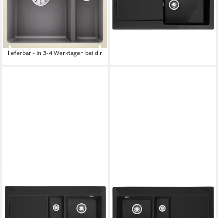
338,99 €
(1 St), erhältlich in mehreren
lieferbar - in 5-6 Werktagen bei dir
Farben
720,02 €
UVP
1.033,00 €
-30%
lieferbar - in 3-4 Werktagen bei dir
FRANKE
FRANKE
Küchenspüle, rechteckig,
Küchenspüle, rechteckig,
100/51 cm, (1 St)
100/51 cm, (1 St)
399,89 €
399,89 €