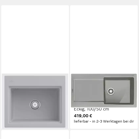
VILLEROY & BOCH
FRANKE
Küchenspüle 3366 01 SM,
Küchenspüle Abtropffläche
Rechteckig, 60/22 cm,
perlgrau matt reversibel Maris
Geschmacksmuster geschützt
MRK 611 100 124.0380.342,
936,60 €
Eckig, 100/50 cm
lieferbar in 3 Wochen
419,00 €
lieferbar - in 2-3 Werktagen bei dir