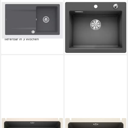
VILLEROY & BOCH
BLANCO
Küchenspüle 3335 01 i4,
Küchenspüle PALONA 6,
Rechteckig, 90/22 cm,
eckig, 51/62 cm, (1 St),
reversibel
erhältlich in mehreren Farben
1.076,60 €
684,40 €
UVP
982,00 €
lieferbar in 3 Wochen
-30%
lieferbar - in 3-4 Werktagen bei dir
BLANCO
BLANCO