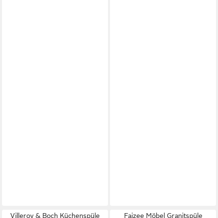
Villeroy & Boch Küchenspüle
Faizee Möbel Granitspüle