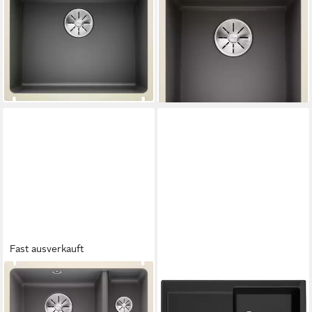
Küchenspüle SUBLINE 500-U,
Küchenspüle SUBLINE 375-U,
eckig, 46/53 cm, (1 St),
eckig, 46/41 cm, (1 St),
erhältlich in mehreren Farben
erhältlich in mehreren Farben
697,57 €
587,62 €
UVP
1.001,00 €
UVP
843,00 €
-30%
-30%
lieferbar - in 3-4 Werktagen bei dir
lieferbar - in 3-4 Werktagen bei dir
Fast ausverkauft
BLANCO
FRANKE
Küchenspüle SUBLINE
Küchenspüle, rechteckig,
350/150-U, eckig, 46/57 cm,
100/51 cm, (1 St)