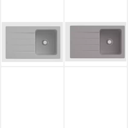
VILLEROY & BOCH
VILLEROY & BOCH
Küchenspüle 3350 01 SM,
Küchenspüle 3350 01 KD,
Rechteckig, 86/22 cm,
Rechteckig, 86/22 cm,
Architectura 50, Steam
Architectura 50, Fossil
754,60 €
838,60 €
lieferbar in 3 Wochen
lieferbar in 3 Wochen