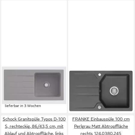
und Ablaufgarnitur), Beidseitig
montierbar, kratzfest &
hitzebeständig, EU-Qualität
VILLEROY & BOCH
SYSTEMCERAM
Küchenspüle 3360 01 KD,
Küchenspüle, rechteckig,
Rechteckig, 100/22 cm,
80/51 cm, (1 St)
418,99 €
Architectura 60, Fossil grau
lieferbar - in 6-7 Werktagen bei dir
838,60 €
lieferbar in 3 Wochen
Schock Granitspüle Typos D-100
FRANKE Einbauspüle 100 cm
S, rechteckig, 86/43,5 cm, mit
Perlgrau Matt Abtropffläche
Ablauf und Abtropffläche, links
rechts 124.0380.245