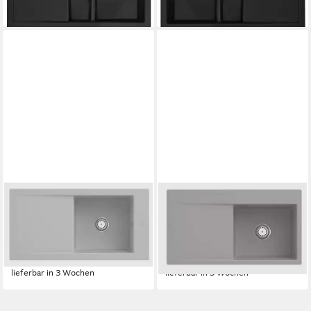
lieferbar - in 3-4 Werktagen bei dir
lieferbar - in 3-4 Werktagen bei dir
VILLEROY & BOCH
VILLEROY & BOCH
Küchenspüle 6790 01 SM,
Küchenspüle 3351 1F KD,
Rechteckig, 100/22 cm,
Rechteckig, 88/22 cm, mit
Timeline Serie
Abtropffläche
1.146,60 €
1.160,60 €
lieferbar in 3 Wochen
lieferbar in 3 Wochen