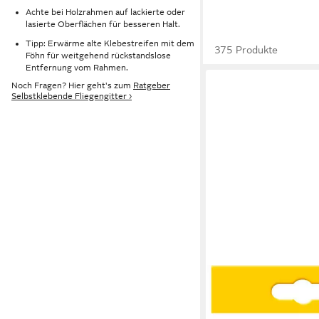
Achte bei Holzrahmen auf lackierte oder
lasierte Oberflächen für besseren Halt.
Tipp: Erwärme alte Klebestreifen mit dem
375 Produkte
Föhn für weitgehend rückstandslose
Entfernung vom Rahmen.
Noch Fragen? Hier geht's zum
Ratgeber
Selbstklebende Fliegengitter ›
SCHELLENBERG
Fliegengitter-Gewebe
Dachfenster mit Reiß