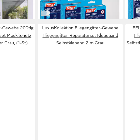
-39%
-23%
in 1-2 Werktagen bei dir
in 1-2
schwarz | Gewebe: Schwarz
weiß | Gewebe: Weiß
r-Gewebe 200tlg
LuxusKollektion Fliegengitter-Gewebe
FEL
set Moskitonetz
Fliegengitter Reparaturset Klebeband
Fl
r Grau, (1-St)
Selbstklebend 2 m Grau
Selbst