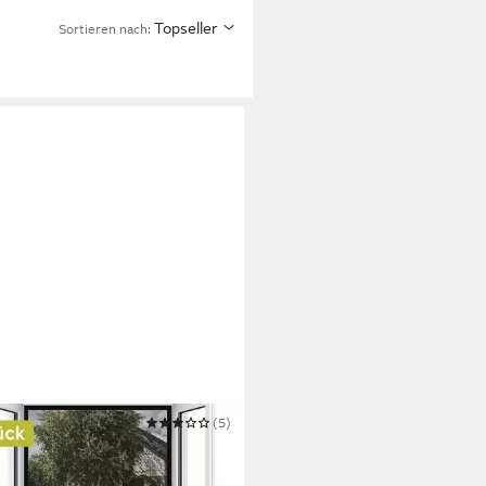
Topseller
Sortieren nach:
O
(5)
gengitter-Gewebe 2er
gengitter Fenster 130x150cm