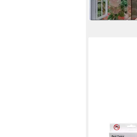
UVP
29,99 €
-33%
in 2-3 Werktagen bei dir
BEST CHOICE
Fliegengitter-Geweb