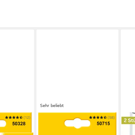
Sehr beliebt
(12)
SCHELLENBERG
(58)
LIVIN
 für
Fliegengitter-Gewebe für Fenster
Flie
verschluss
ohne bohren
Flie