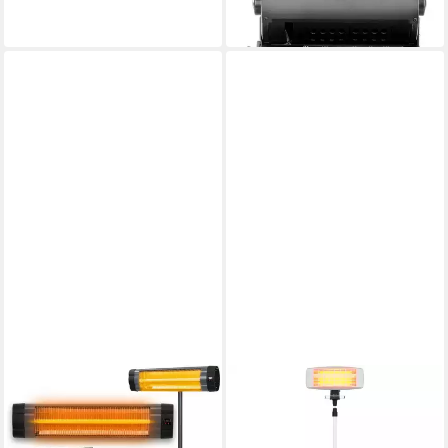
90°drehbar 1,3 KW
-43%
in 3-4 Werktagen bei dir