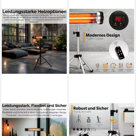
ECHOS
TRESKO
Heizstrahler Eco-3507
Heizstrahler Infrarot
79,90 €
Wärmestrahler elektrisch mit
UVP
119,90 €
Fernbedienung
-33%
(1)
89,79 €
UVP
99,79 €
in 2-3 Werktagen bei dir