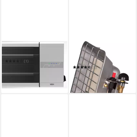
WDH
FIREFIX
Heizstrahler WDH-180DS
Heizstrahler COMFORT 4,4
kW
(1)
199,99 €
UVP
269,00 €
(2)
39,99 €
UVP
49,99 €
-26%
-20%
in 2-3 Werktagen bei dir
in 6-8 Werktagen bei dir