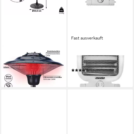
Fast ausverkauft
CEPEWA
MESKO
Heizstrahler
Heizstrahler MS 7710
119,95 €
Quarzheizer, elektrischer
in 4-5 Werktagen bei dir
Heizstrahler mit 2 Heizstufen
(13)
19,90 €
in 2-3 Werktagen bei dir