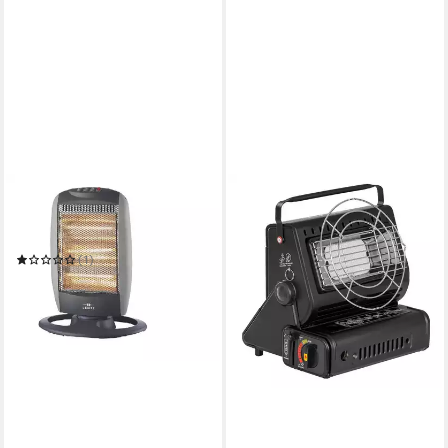
LENTZ
Heizstrahler Heizstrahler
Stromsparender Quartz-
Heizlüfter: 3 Heizstufen
(1)
34,95 €
UVP
46,95 €
-26%
in 5-6 Werktagen bei dir