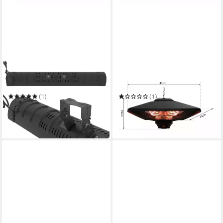
ICQN
OUTSUNNY
Heizstrahler Infrarotstrahler
Heizstrahler Infrarotstrahler
für Innen- & Außenbereich
mit Fernbedienung 2
Heizstufen Wärmestrahler
(1)
(1)
133,99 €
117,99 €
UVP
205,00 €
UVP
156,90 €
-35%
-25%
in 2-3 Werktagen bei dir
in 2-3 Werktagen bei dir