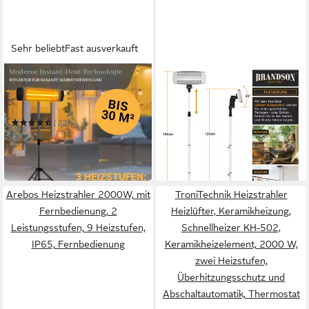
Sehr beliebt
Fast ausverkauft
HEIDENFELD
BRANDSON
Heizstrahler Infrarot-
Wickeltisch-Heizstrahler
Heizstrahler IH100 mit Stativ
Heizstrahler,
99,95 €
& Fernbedienung, 3 J.
Infrarotstrahler,
UVP
199,99 €
(22)
Garantie
Terrassenheizstrahler,
89,99 €
219,99 €
-50%
Fernbedienung
in 2-3 Werktagen bei dir
-59%
in 2-3 Werktagen bei dir
Arebos Heizstrahler 2000W, mit
TroniTechnik Heizstrahler
Fernbedienung, 2
Heizlüfter, Keramikheizung,
Leistungsstufen, 9 Heizstufen,
Schnellheizer KH-502,
IP65, Fernbedienung
Keramikheizelement, 2000 W,
zwei Heizstufen,
Überhitzungsschutz und
Abschaltautomatik, Thermostat