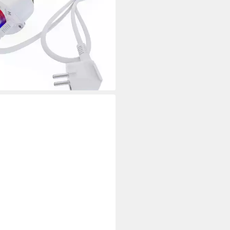
00 €
UVP
199,00 €
%
rbar - in 3-4 Werktagen bei dir