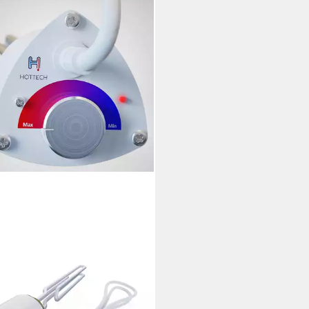
TECH
stab Heizstab 3000W 6/4"
mostat