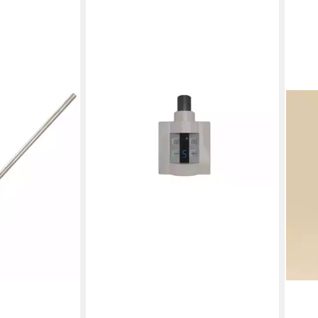
sregulierung,
hutzart IPX4
en bei dir