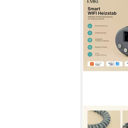
EMKE
Heizstab heizkörper
Timing Funktion