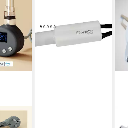
GANZ24
Heizstab Zündelement Keramik Ø
10mm x 93mm / 200 Watt / 230V
Glühzünder, Höhere Zündungsrate
(1)
34,95 €
lieferbar - in 3-4 Werktagen bei dir
HOT
 300-1200W
Heiz
Ther