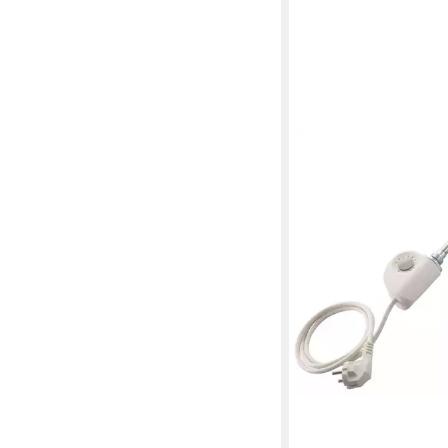
SCHULTE
Heizstab, mit Leistung
Kabellänge 120cm, Sc
ab 153,95 €
lieferbar - in 2-3 Werktag