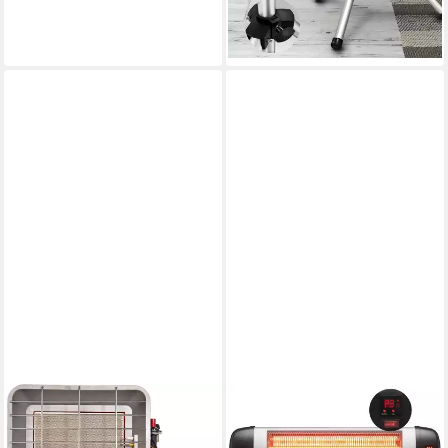
höhenverstellbar
-10%
lieferbar - in 3-4 Werktagen bei dir