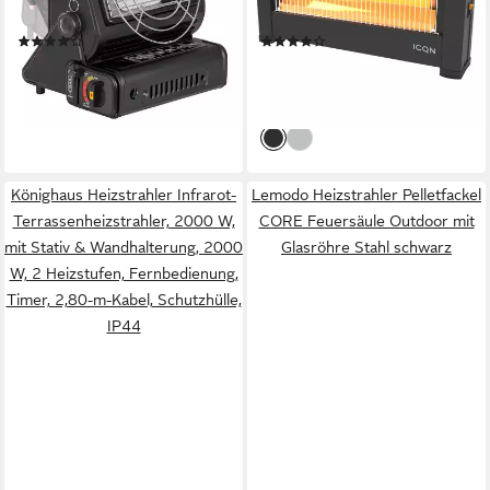
Gasheizer, Gasheizung für
Kabel, 900 W, Für Räume bis
(1)
(9)
Camping und Angeln
9m², IP20, Elektroheizung,
42,95 €
42,99 €
UVP
79,95 €
UVP
54,90 €
IQ.0900.APW
-46%
-22%
lieferbar - in 3-4 Werktagen bei dir
lieferbar - in 2-3 Werktagen bei dir
Könighaus Heizstrahler Infrarot-
Lemodo Heizstrahler Pelletfackel
Terrassenheizstrahler, 2000 W,
CORE Feuersäule Outdoor mit
mit Stativ & Wandhalterung, 2000
Glasröhre Stahl schwarz
W, 2 Heizstufen, Fernbedienung,
Timer, 2,80-m-Kabel, Schutzhülle,
IP44