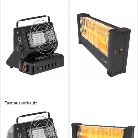
Fast ausverkauft
MIANOVA
ICQN
Heizstrahler Camping Heizung
Heizstrahler Infrarot
2in1 Gasheizung 90° drehbar
Standheizstrahler für Büro
1,3 KW + 4 Gaskartuschen,
oder Haus, 135 Zentimeter