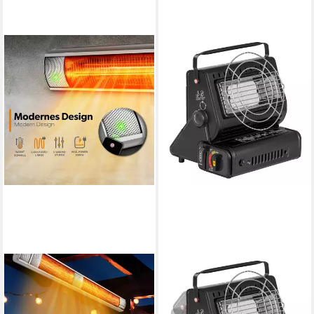
TRESKO
MIANOVA
Heizstrahler Infrarot 3000W
Heizstrahler Camping Heizung
mit Fernbedienung
2in1 Gasheizung 90° drehbar