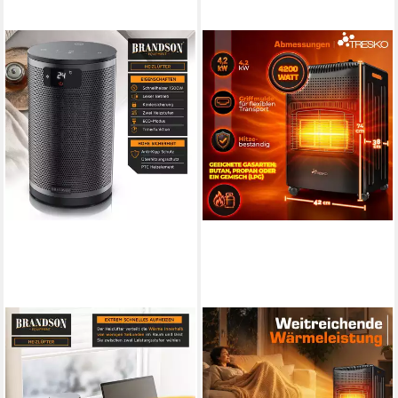
BRANDSON
TRESKO
Heizlüfter Keramik Heizgerät,
Heizstrahler 4200 W
2 Heizstufen, ECO‑Modus,
Gasheizung + Abdeckung
Fernbedienung, 1500 W,
Gasheizer 3 Stufen Gasofen