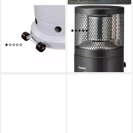
APANA
ENDERS®
Heizstrahler Bellamente ONE,
Terrassenstrahler POLO
Inklusive Transportrollen
BLACK 2.0
(5)
Umkippsicherung und
ab 159,00 €
UVP
199,00 €
Abschaltautomatik
-20%
(1)
lieferbar - in 2-3 Werktagen bei dir
169,99 €
lieferbar - in 2-3 Werktagen bei dir