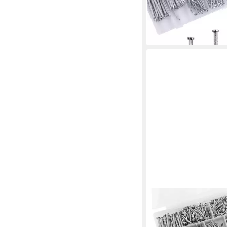
Größen
30,95 €
lieferbar - in 5-6 Werktag
LUXUSKOLLEKTION
Stahlnagel Stahlnägel
Größen