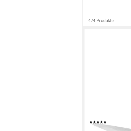
474 Produkte
Nagel Betonnägel Sor
(3)
14,99 €