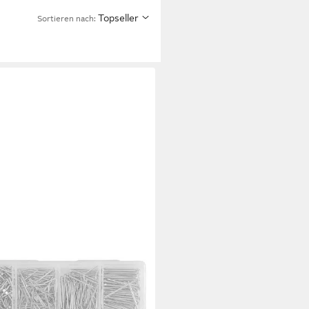
Topseller
Sortieren nach:
USKOLLEKTION
l Nägel-Sortiment-Set 900
k