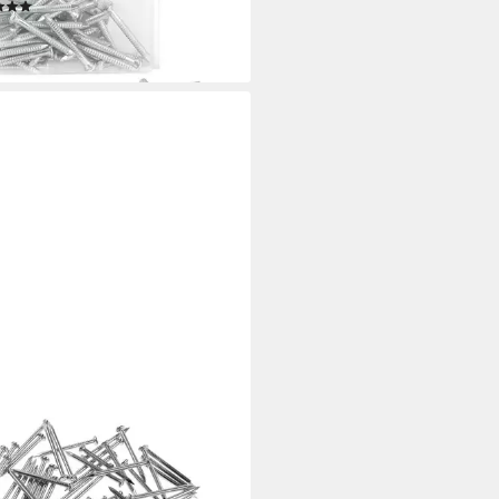
(1)
0,84 €
rbar - in 2-3 Werktagen bei dir
USKOLLEKTION
lnagel Betonnägel Sortiment
100Stk verzinkt
5 €