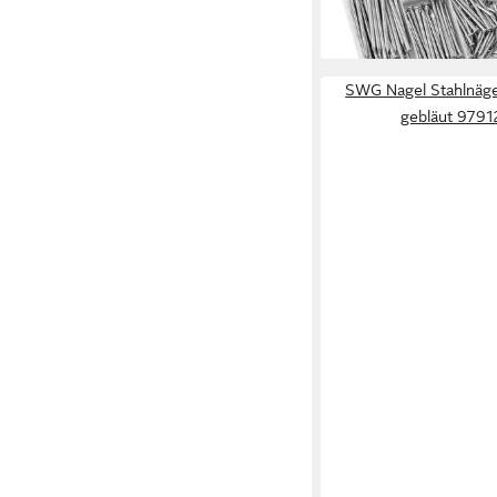
29,95 €
lieferbar - in 8-10 Werkta
SWG Nagel Stahlnäge
gebläut 979