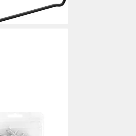
 €
rbar - in 4-5 Werktagen bei dir
MANN
l Vormann Ankernägel 4.0 x 50
erzinkt - 50 Stk.