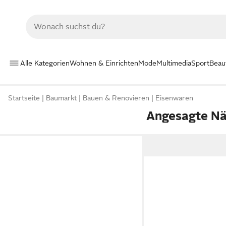
Alle Kategorien
Wohnen & Einrichten
Mode
Multimedia
Sport
Beau
Startseite
Baumarkt
Bauen & Renovieren
Eisenwaren
Angesagte Nä