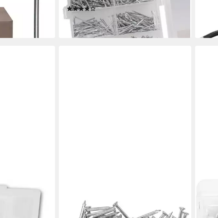
(3)
9,25
6,99 €
en bei dir
liefe
lieferbar - in 2-3 Werktagen bei dir
LUXUSKOLLEKTION
VOR
l-Sortiment
Stahlnagel Betonnägel
Nage
en
Kohlenstoffstahl Bilder Holz
mm v