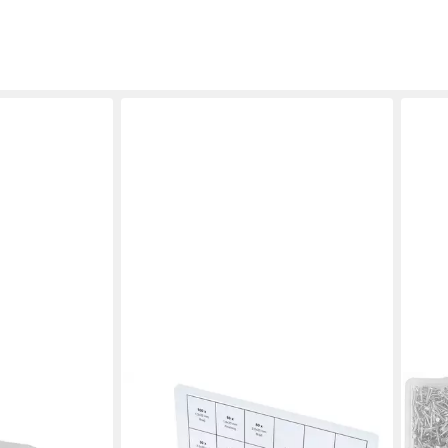
KS TOOLS
LUX
timent 200-tlg
Nagel, 550-St., Sortiment Nägel,
Nage
550-teilig
Stüc