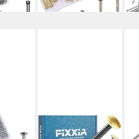
en bei dir
lieferbar in 6 Wochen
liefe
FIXXIA
LUX
 Sortiment
Stahlnagel FIXXIA Stahlnägel 50er
Stah
hiedene
Set Gold für Bilder und Betonwände
25mm