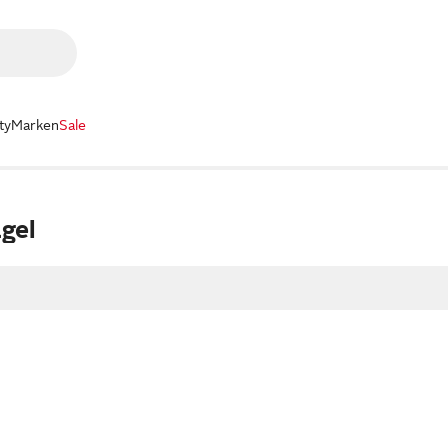
ty
Marken
Sale
gel