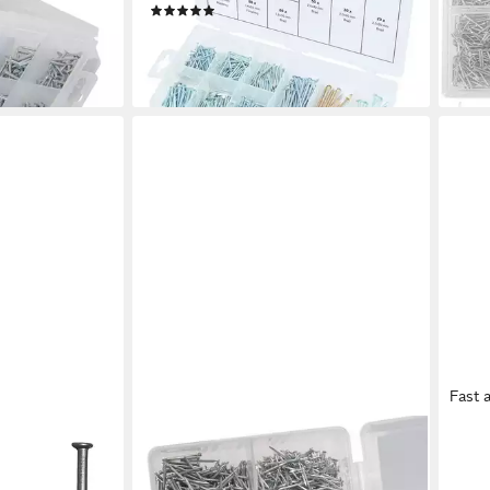
en bei dir
(1)
28,9
8,98 €
UVP
13,09 €
liefe
-31%
lieferbar - in 3-4 Werktagen bei dir
Fast 
WORK-IT
PRO
x90 mm 5 kg /
Nagel Nagel Sortiment 1060 teilig
Nage
Drahtstifte Stahlstifte Set
mm B