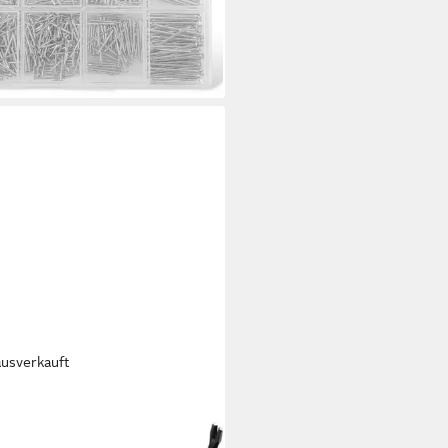
5 €
rbar - in 5-6 Werktagen bei dir
ausverkauft
MAT
l Nageleisen Gesamtlänge 800
reite 18 mm kantig gepulvert