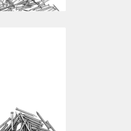
rbar - in 4-5 Werktagen bei dir
USKOLLEKTION
lnagel Stahlnägel Sortiment
 verzinkt 100Stk