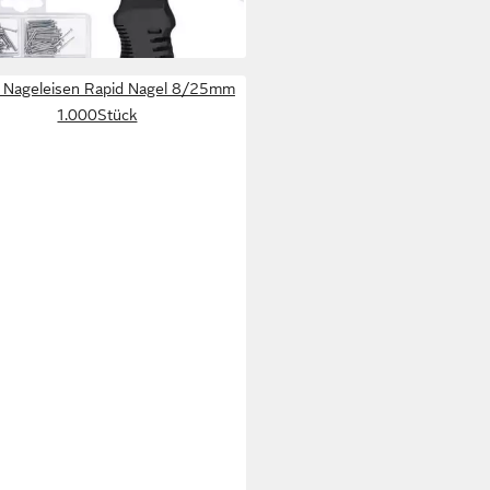
5 €
rbar - in 6-7 Werktagen bei dir
 Nageleisen Rapid Nagel 8/25mm
1.000Stück