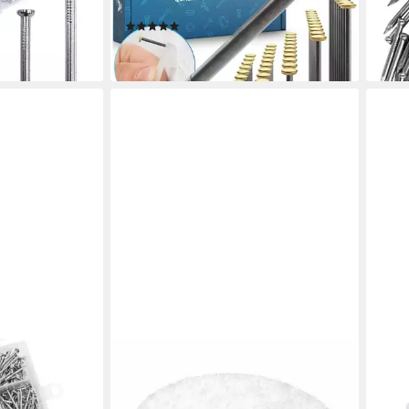
27,9
mit Halter
liefe
(9)
9,99 €
en bei dir
lieferbar - in 2-3 Werktagen bei dir
HSI
LUX
-Set 480tlg 6
Stahlnagel SB Bildernägel 25mm mit
Nage
Kapselkopf Inhalt: 10 Stück
Näge