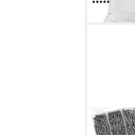
(1)
12,19 €
lieferbar - in 4-5 Werktag
LUXUSKOLLEKTION
Stahlnagel Stahlnägel
Stück verzinkt
30,95 €