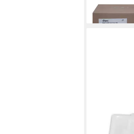
18,09 €
lieferbar - in 2-3 Werktag
WORLD-TRADING-NET
Stahlnagel Stahl-Nage
275 Teile, 5 Nageltyp