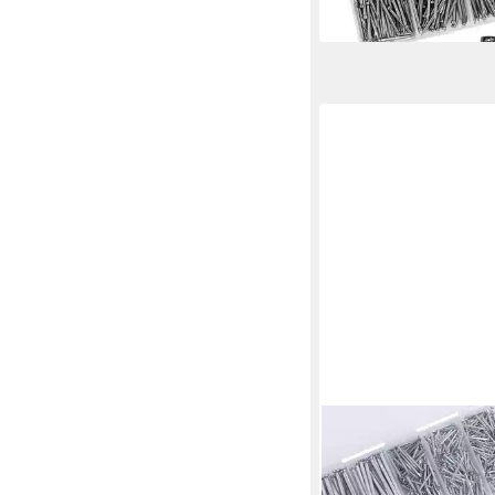
lieferbar - in 6-8 Werktag
LUXUSKOLLEKTION
Stahlnagel Stahlnägel
300tlg verzinkt versc