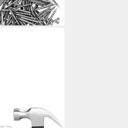
5 €
rbar - in 6-7 Werktagen bei dir
USKOLLEKTION
l Mini Hammer Set mit 560
ln & Organizer