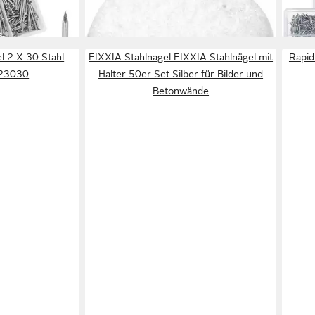
ab 3,99 €
40,9
gen bei dir
lieferbar - in 4-5 Werktagen bei dir
liefe
l 2 X 30 Stahl
FIXXIA Stahlnagel FIXXIA Stahlnägel mit
Rapid
123030
Halter 50er Set Silber für Bilder und
Betonwände