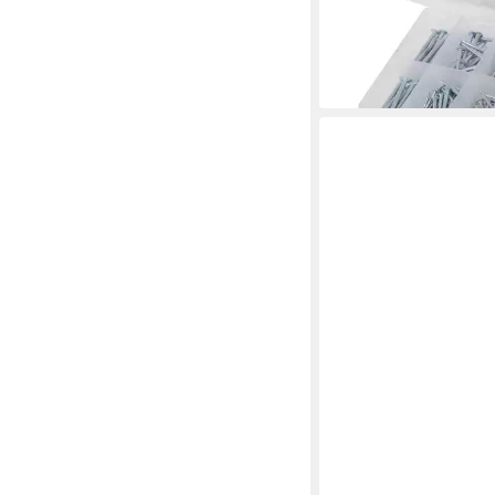
lieferbar - in 2-3 Werktag
DEMA
Stahlnagel Nägel 3,4
Box