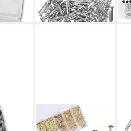
Sortiment 100 Stück 2CM
ab 1
28,95 €
en bei dir
liefe
lieferbar - in 6-7 Werktagen bei dir
LUXUSKOLLEKTION
LUX
 Sortiment 280
Nagel Nägel Sortiment Set 300tlg
Stah
Messing Optik
3cm 
40,95 €
24,9