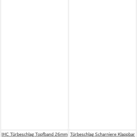
IHC Türbeschlag Topfband 26mm
Türbeschlag Scharniere Klappbar