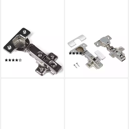
SO-TECH®
MS BESCHLÄGE
Türbeschlag Topfband
Möbelbeschlag Topfscharnier
Scharnier T48 Eckanschlag
35mm Topfband Türscharnier
110° mit Schließautomatik,
Dämpfung
(1)
Topfband Automatikscharnier
ab 2,08 €
(6)
(Feder)
lieferbar - in 2-3 Werktagen bei dir
ab 1,45 €
lieferbar - in 2-3 Werktagen bei dir