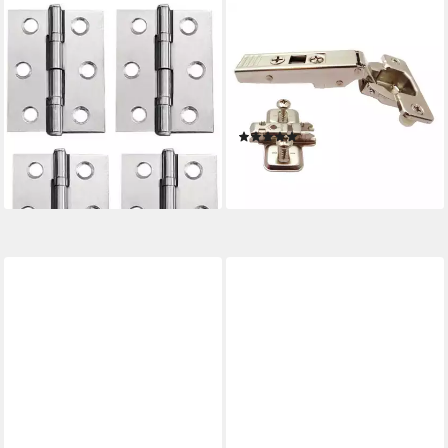
FELIXLEO
BLUM
Montageband Scharniere
Möbelbeschlag CLIP
Edelstahl Türscharnier mit
Scharnier 107° Eckanschlag
Schrauben Silber 2.5 Zoll
75T1580 mit
4pcs (1 St)
Kreuzmontageplat (1 St)
(2)
16,99 €
UVP
20,39 €
ab 1,87 €
-17%
lieferbar - in 2-3 Werktagen bei dir
lieferbar in 3 Wochen