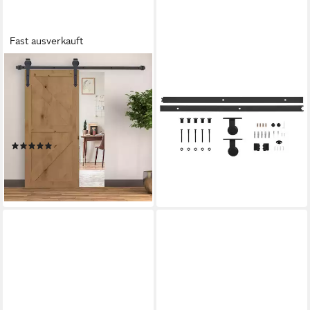
Fast ausverkauft
HOMCOM
VIDAXL
Türbeschlag 200 cm
Zimmertür 200 cm
(Schiebetürsystem, 1 St.,
Schiebetürbeschlag-Set 200
Schiebetüren-Beschlagsatz),
cm Stahl Schwarz inkl
aus Kohlenstoffstahl Braun
Schienen Roll
(1)
ab 53,99 €
35,99 €
UVP
73,90 €
lieferbar - in 4-5 Werktagen bei dir
-51%
lieferbar - in 2-3 Werktagen bei dir