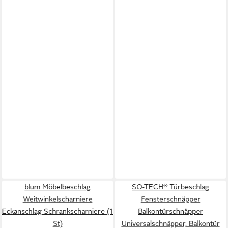
blum Möbelbeschlag
SO-TECH® Türbeschlag
Weitwinkelscharniere
Fensterschnäpper
Eckanschlag Schrankscharniere (1
Balkontürschnäpper
St)
Universalschnäpper, Balkontür