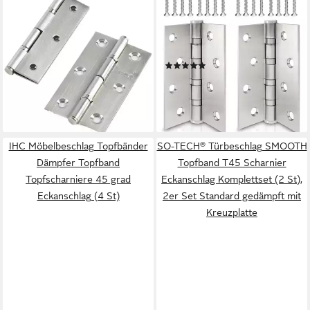
FELIXLEO
ECENCE
Montageband Türscharnier
Montageband 2x Scharnier-e
Edelstahl mit Schrauben
Tür-schanier Edelstahl 201
Faltscharnier Silber 2 inch
Silber
(1)
10pcs (1 St)
ab 10,99 €
16,99 €
UVP
20,39 €
lieferbar - in 3-4 Werktagen bei dir
-17%
lieferbar in 3 Wochen
IHC Möbelbeschlag Topfbänder
SO-TECH® Türbeschlag SMOOTH
Dämpfer Topfband
Topfband T45 Scharnier
Topfscharniere 45 grad
Eckanschlag Komplettset (2 St),
Eckanschlag (4 St)
2er Set Standard gedämpft mit
Kreuzplatte