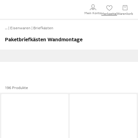
Mein Konto
Merkzettel
Warenkorb
…
Eisenwaren
Briefkästen
Paketbriefkästen Wandmontage
196 Produkte