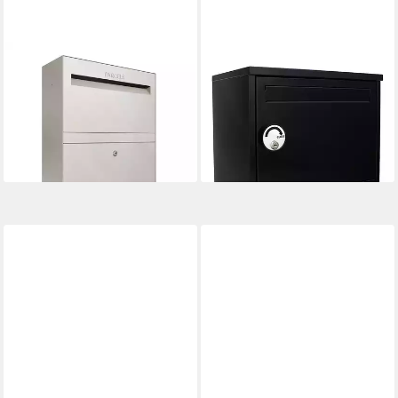
BRAVIOS
PROFIRST
Paketbox Paketbriefkasten
Paketbriefkasten Mail PM
Rome - Größe L in Kieselgrau,
1000 schwarz
123,69 €
Wandmontage
UVP
189,95 €
321,90 €
-35%
lieferbar in 3 Wochen
lieferbar - in 2-3 Werktagen bei dir