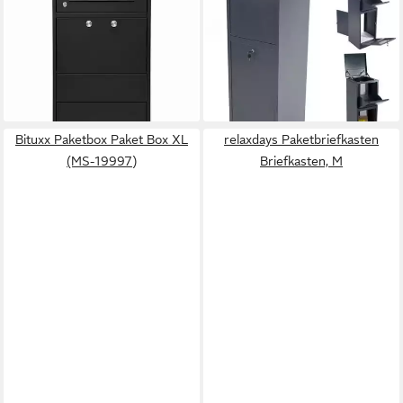
Paketbriefkasten Letterman 4
XXL Pakete Päckchen Briefe
Schwarz inkl. LED Licht
Briefkasten 57027 (1-St)
299,00 €
119,00 €
UVP
399,00 €
168,00 €
-25%
-29%
lieferbar - in 4-5 Werktagen bei dir
lieferbar - in 5-6 Werktagen bei dir
Bituxx Paketbox Paket Box XL
relaxdays Paketbriefkasten
(MS-19997)
Briefkasten, M