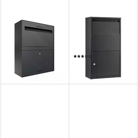
BRAVIOS
HAUSSMANN
Paketbox Paketbriefkasten
Paketbriefkasten BOX 391,
Rome - Größe L in Schwarz,
Briefkasten XXL,
Wandmontage
pulverbeschichtet, inkl. 4
321,90 €
Schlüssel
lieferbar in 3 Wochen
(2)
99,90 €
UVP
159,00 €
-37%
lieferbar - in 2-3 Werktagen bei dir