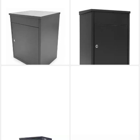
BITUXX
PROFIRST
Paketbox Paket Box M (MS-
Paketbriefkasten Mail PM
19996)
1050 Paketbriefkasten
119,90 €
UVP
159,90 €
Schwarz
167,99 €
-25%
UVP
308,95 €
lieferbar - in 2-3 Werktagen bei dir
-46%
lieferbar - in 2-3 Werktagen bei dir