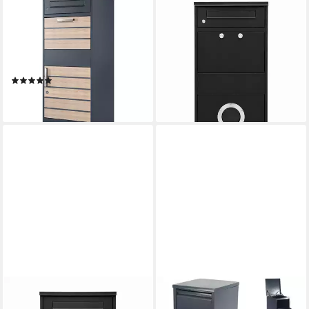
ZELSIUS
RADIUS
Paketbriefkasten Terra,
Paketbriefkasten
pulverbeschichteter Stahl,
Paketbriefkasten Letterman 3
RAL7016 Holzoptik,
Schwarz inkl. LED Licht
299,00 €
Diebstahlsperre
UVP
399,00 €
(4)
-25%
199,95 €
lieferbar - in 4-5 Werktagen bei dir
lieferbar - in 3-4 Werktagen bei dir
RADIUS
APEX
Paketbriefkasten
Paketbox Paketbox Postbox