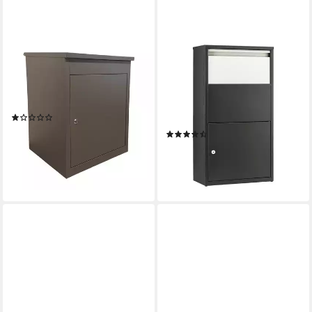
RELAXDAYS
HAUSSMANN
Paketbriefkasten Paketbox für
Paketbriefkasten
Boden- & Wandmontage,
Paketbriefbox "One" -
Dunkelgrau
Pulverbeschichtet inkl. 4
(1)
Schlüssel
119,99 €
UVP
199,99 €
(8)
99,90 €
-40%
UVP
159,00 €
lieferbar - in 2-3 Werktagen bei dir
-37%
lieferbar - in 2-3 Werktagen bei dir