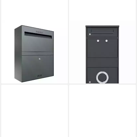
BRAVIOS
RADIUS
Paketbox Paketbriefkasten
Paketbriefkasten
Rome - Größe L in Anthrazit,
Paketbriefkasten Letterman 3
Wandmontage
Anthrazit mit Bullauge und
321,90 €
LED-Licht
lieferbar in 3 Wochen
299,00 €
UVP
399,00 €
-25%
lieferbar - in 4-5 Werktagen bei dir