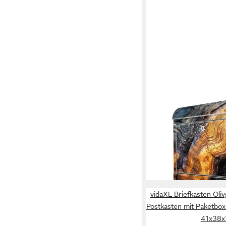
BANJADO
Wandbriefkasten Edels
Holz Gemasert Fluss 
(Wandbriefkasten groß
Zeitungsfach), 38 x 4
119,99 €
lieferbar - in 2-3 Werktag
vidaXL Briefkasten Oli
Postkasten mit Paketbox
41x38x