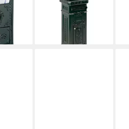
Säulen-Briefkasten aus
Post
Gießaluminium, Grün
Nost
261,90 €
100,
UVP
327,38 €
liefe
en bei dir
-20%
lieferbar - in 6-7 Werktagen bei dir