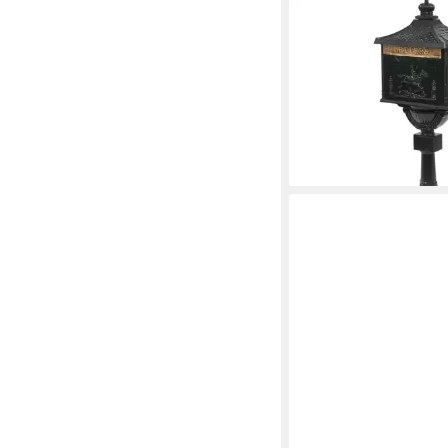
VIDAXL
Briefkasten Sockel-Br
Aluminium Vintage Sty
Grün
ab 270,99 €
lieferbar - in 4-5 Werktag