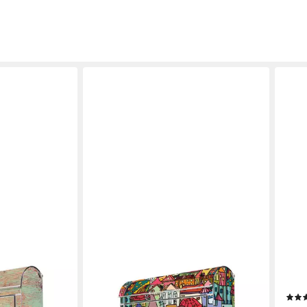
BANJADO
REL
tahl mit Motiv
Wandbriefkasten Edelstahl mit Motiv
Brie
briefkasten
Funky Town (Wandbriefkasten groß,