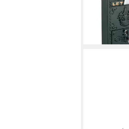
grün
49,99 €
UVP
89,99 €
-44%
lieferbar - in 2-3 Werktag