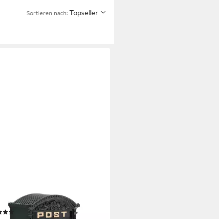
Topseller
Sortieren nach:
AXDAYS
fkasten Antik, grün
(5)