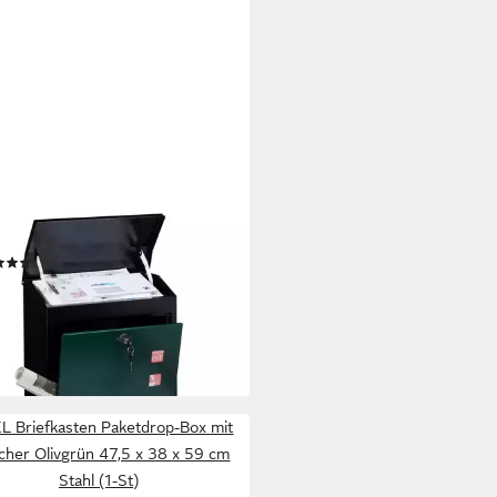
AXDAYS
fkasten groß, Schwarz-Grün
(5)
9 €
UVP
149,99 €
%
rbar - in 2-3 Werktagen bei dir
XL Briefkasten Paketdrop-Box mit
cher Olivgrün 47,5 x 38 x 59 cm
Stahl (1-St)