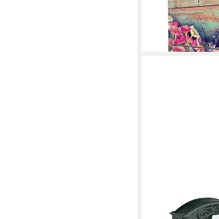
groß, mit Zeitungsfach
x12 cm
119,99 €
lieferbar - in 2-3 Werktag
RELAXDAYS
Briefkasten Vintage m