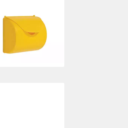
fkasten Briefkasten gelb
9 €
33,59 €
rbar - in 4-5 Werktagen bei dir