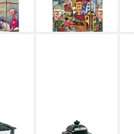
69,9
), 38 x 42,5
mit Zeitungsfach), 38 x 42,5 x12 cm
-30
119,99 €
liefe
lieferbar - in 2-3 Werktagen bei dir
en bei dir
PROREGAL®
MOR
it Ornamente,
Standbriefkasten Nostalgischer
Brie