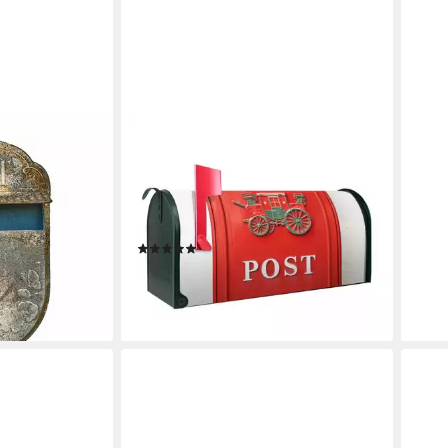
BANJADO
VIDA
en Mimello
Amerikanischer Briefkasten Mailbox
Brie
Postkasten Nostalgie
mit 
(Amerikanischer Briefkasten, original
Stahl
en bei dir
ab 7
aus Mississippi USA), 22 x 17 x 51
liefe
(1)
cm
99,99 €
lieferbar - in 2-3 Werktagen bei dir