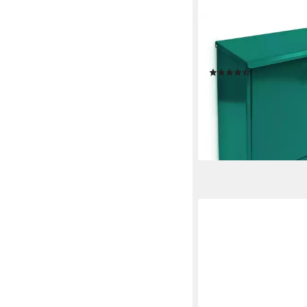
RELAXDAYS
Briefkasten Metall 3 
Farbauswahl, grün
(5)
29,99 €
UVP
59,99 €
-50%
lieferbar - in 2-3 Werktag