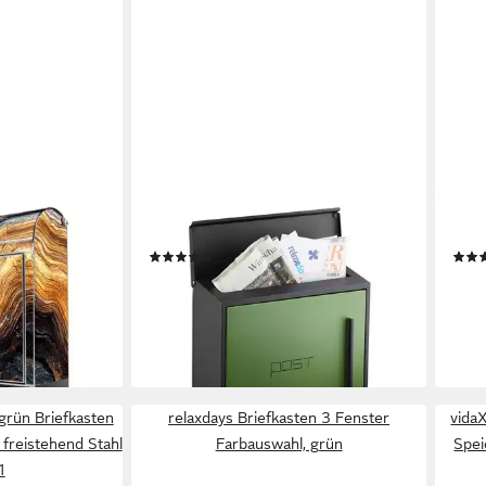
RELAXDAYS
REL
tahl mit Motiv
Briefkasten mod, Schwarz-Grün
Brie
(4)
Gold
34,99 €
99,9
UVP
59,99 €
, mit
-42%
-33
2,5 x12 cm
lieferbar - in 2-3 Werktagen bei dir
liefe
en bei dir
vgrün Briefkasten
relaxdays Briefkasten 3 Fenster
vida
 freistehend Stahl
Farbauswahl, grün
Spei
1