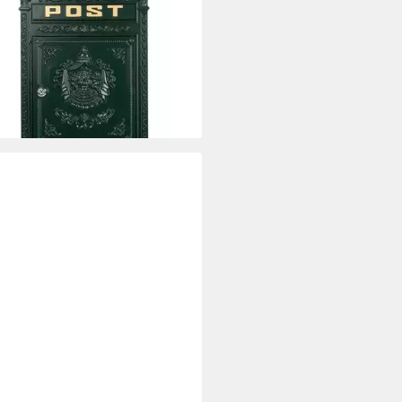
kasten Wandmontage grün
algie
49 €
rbar - in 2-3 Werktagen bei dir