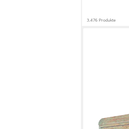
3.476 Produkte
BANJADO
Wandbriefkasten Edels
Blumenpfücken (Wand