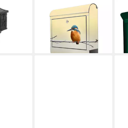
BANJADO
PRO
iefkasten
Wandbriefkasten Edelstahl mit Motiv
Wand
le Rostfrei
Pause (Wandbriefkasten groß, mit
Zamo
56,9
Zeitungsfach), 38 x 42,5 x12 cm
119,99 €
-20
en bei dir
lieferbar - in 2-3 Werktagen bei dir
liefe