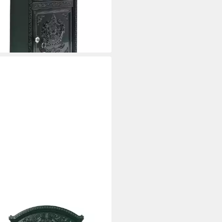
9 €
UVP
99,99 €
%
rbar - in 2-3 Werktagen bei dir
+1
ITZ
fkasten Briefkasten Englischer