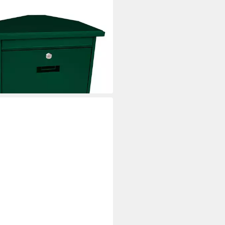
REGAL®
briefkasten Wandbriefkasten
ran mit Namensschild, Anthrazit
0 €
UVP
71,13 €
%
rbar - in 6-7 Werktagen bei dir