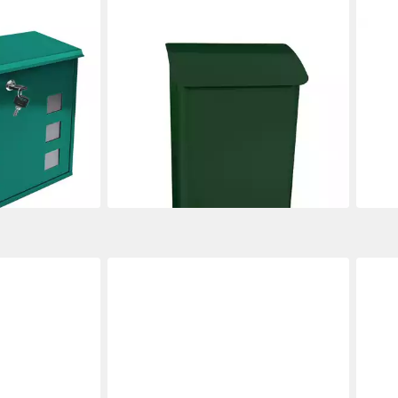
PROREGAL®
KBT
Fenster
Wandbriefkasten Wandbriefkasten
Brie
27,9
Lugon aus verzinktem Stahl,
Namensschild, Anthrazit
-17%
liefe
46,90 €
UVP
58,63 €
-20%
en bei dir
lieferbar - in 6-7 Werktagen bei dir