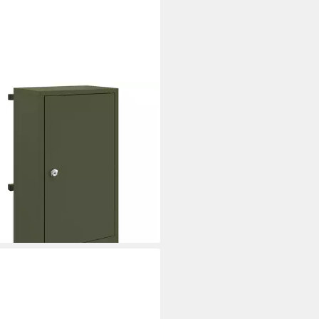
XL
fkasten Briefkasten mit Speicher
Tür Olivgrün 30 x 20 x 55 cm
 (1-St)
0,99 €
rbar - in 4-5 Werktagen bei dir