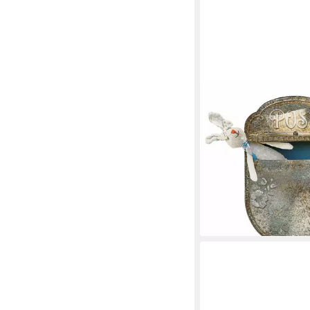
MIRABEAU
Briefkasten Briefkast
antikgrün
20,95 €
lieferbar - in 4-5 Werktag