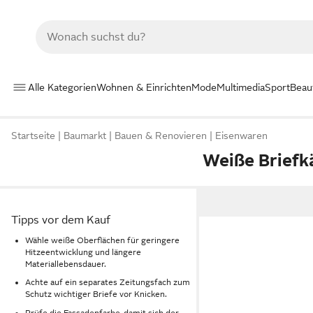
Alle Kategorien
Wohnen & Einrichten
Mode
Multimedia
Sport
Beau
Startseite
Baumarkt
Bauen & Renovieren
Eisenwaren
Weiße Briefk
Tipps vor dem Kauf
Wähle weiße Oberflächen für geringere
Hitzeentwicklung und längere
Materiallebensdauer.
Achte auf ein separates Zeitungsfach zum
Schutz wichtiger Briefe vor Knicken.
Prüfe die Fassadenfarbe, damit sich der