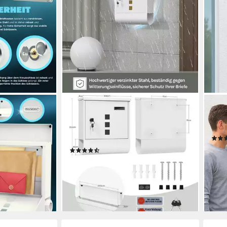
WOLTU
REL
 Stahl mit
Wandbriefkasten (1-St), Postkasten
Brie
hloss
mit 2 Schlüsseln, abschließbar,
wei
sel
Sichtfenster
18,9
(27)
19,47 €
UVP
46,99 €
-53
en bei dir
liefe
-59%
lieferbar - in 3-4 Werktagen bei dir