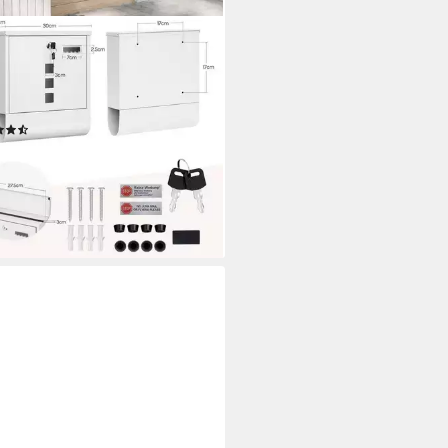
TU
briefkasten (1-St), Postkasten
Zeitungsfach Sichtfenstern,
hließbar
(8)
6,99 €
UVP
41,99 €
%
rbar - in 3-4 Werktagen bei dir