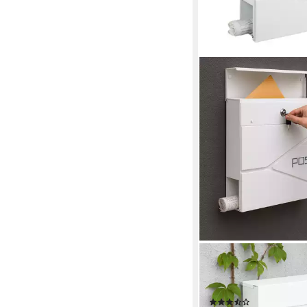
RELAXDAYS
Briefkasten mit Zeitun
weiß
(3)