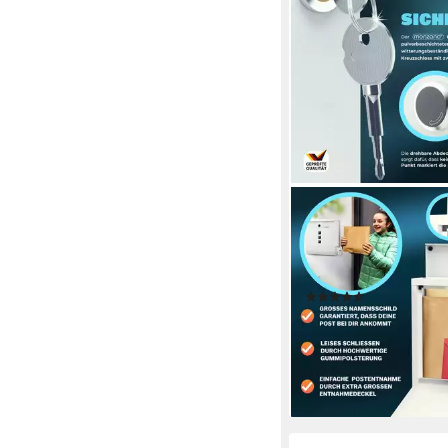
MONZANA
Wandbriefkasten, Weiß
Zeitungsfach Kreuzsc
Sichtfenster 2 Schlüs
(28)
25,95 €
lieferbar - in 3-4 Werktag