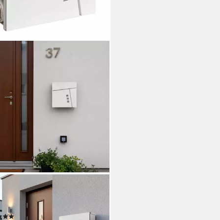
AXDAYS
briefkasten Briefkasten mit
ungsfach, weiß
(1)