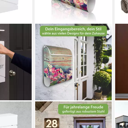
BANJADO
REL
gsfach (1-St),
Wandbriefkasten Weiß Stahl mit
Wand
Motiv Blumenpfücken
Zeit
(Wandbriefkasten