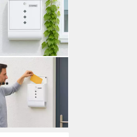
AXDAYS
fkasten mit Zeitungsfach (1-St),
ß
(1)
9 €
UVP
39,99 €
%
rbar - in 2-3 Werktagen bei dir