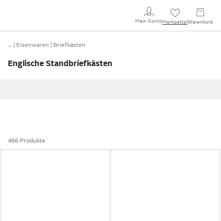
Mein Konto
Merkzettel
Warenkorb
…
Eisenwaren
Briefkästen
Englische Standbriefkästen
466 Produkte