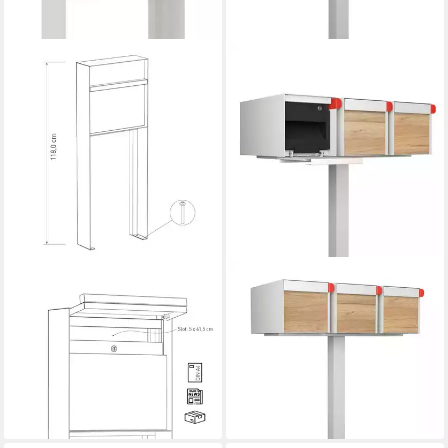
BRAVIOS
BRAVIOS
Standbriefkasten
Standbriefkasten
Standbriefkasten Oxford in
Standbriefkasten Big
Weiß mit Holzgriff
Americano for Three in Weiß
310,90 €
mit Holzdekor-Front
lieferbar - in 3-4 Werktagen bei dir
689,90 €
lieferbar - in 3-4 Werktagen bei dir