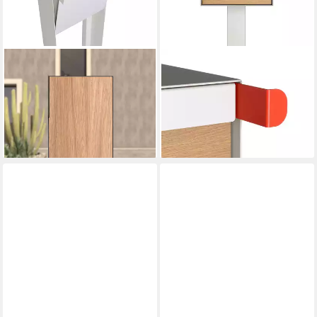
BRAVIOS
BRAVIOS
Standbriefkasten
Standbriefkasten
Standbriefkasten Faro in Weiß
Standbriefkasten Americano
275,90 €
in Weiß mit Holzdekor-Front
lieferbar - in 3-4 Werktagen bei dir
287,90 €
lieferbar - in 3-4 Werktagen bei dir