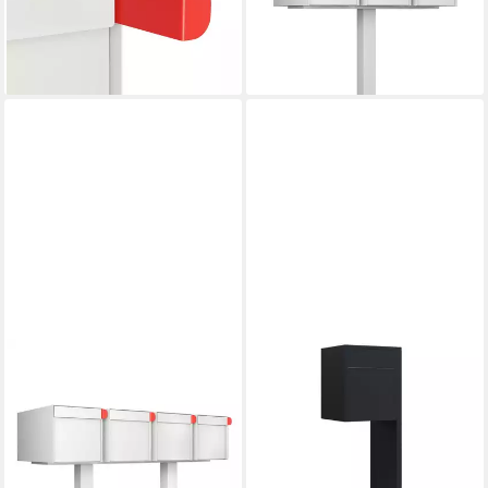
Americano in Weiß
Americano for Three in Weiß
344,90 €
689,90 €
lieferbar - in 3-4 Werktagen bei dir
lieferbar - in 3-4 Werktagen bei dir