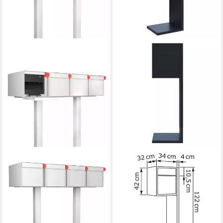
BRAVIOS
BRAVIOS
Standbriefkasten
Standbriefkasten
Standbriefkasten Big
Standbriefkasten Hermes in
Americano for Four in Weiß
Schwarz
919,90 €
379,90 €
lieferbar - in 3-4 Werktagen bei dir
lieferbar - in 3-4 Werktagen bei dir