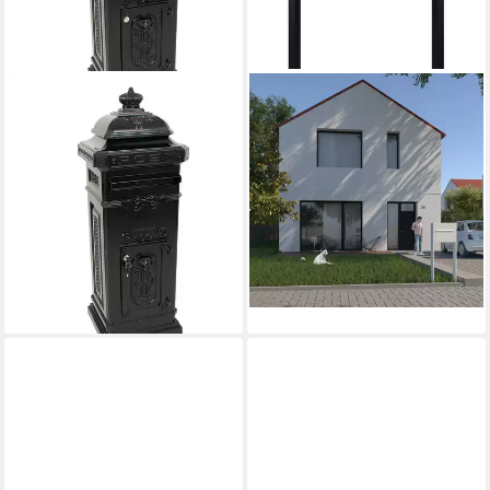
PROREGAL®
BRAVIOS
Standbriefkasten
Standbriefkasten
Nostalgischer Säulen-
Standbriefkasten Elegance in
Briefkasten aus
Schwarz
229,90 €
Gießaluminium, Grün
lieferbar - in 3-4 Werktagen bei dir
261,90 €
UVP
327,38 €
-20%
lieferbar - in 6-7 Werktagen bei dir