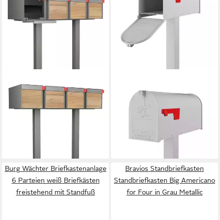
BRAVIOS
BRAVIOS
Standbriefkasten
Standbriefkasten
Standbriefkasten Big
Standbriefkasten US Mailbox
Americano for Four in Grau
in Weiß
229,90 €
Metallic mit Holzdekor
lieferbar - in 3-4 Werktagen bei dir
919,90 €
lieferbar - in 3-4 Werktagen bei dir
Burg Wächter Briefkastenanlage
Bravios Standbriefkasten
6 Parteien weiß Briefkästen
Standbriefkasten Big Americano
freistehend mit Standfuß
for Four in Grau Metallic