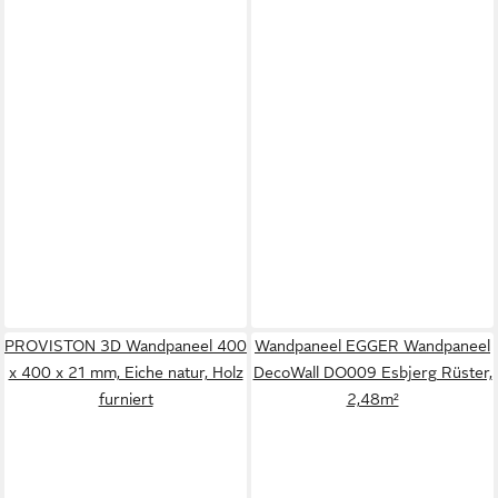
PROVISTON 3D Wandpaneel 400
Wandpaneel EGGER Wandpaneel
x 400 x 21 mm, Eiche natur, Holz
DecoWall DO009 Esbjerg Rüster,
furniert
2,48m²