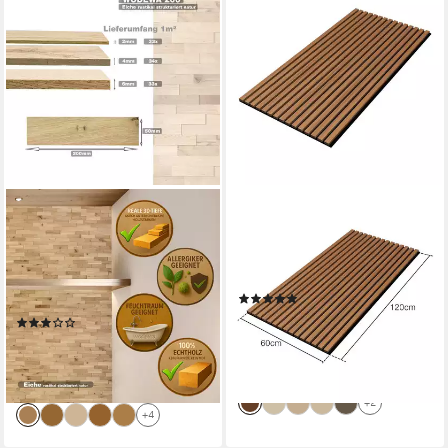
WODEWA GMBH
NEU.HOLZ
3D Wandpaneel Vollholz -
3D Wandpaneel, (Set, 12-tlg)
Serie 200 -, BxL: 5,00x20,00
»Vang« Akustik Wandpaneel
cm, 0,01 qm, (Set, 100-tlg., 1
Teak 8,64m²
(15)
qm) 3D-Optik
ab 253,99 €
UVP
477,99 €
(1)
(29,40 €/ 1 qm)
62,95 €
-47%
(62,95 €/ 1 qm)
lieferbar - in 9-11 Werktagen bei
lieferbar - in 4-5 Werktagen bei dir
dir
+2
+4