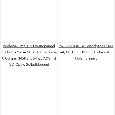
wodewa GmbH 3D Wandpaneel
PROVISTON 3D Wandpaneel 4er
Vollholz - Serie 50 -, BxL: 5x5 cm,
Set, 600 x 1200 mm, Eiche natur,
0,00 qm, (Matte, 36-tlg., 0,09 m)
Holz Furniert
3D-Optik, Selbstklebend