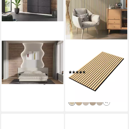
EGGER
NEU.HOLZ
Wandpaneel EGGER
3D Wandpaneel, (Set, 4-tlg)
Wandpaneel DecoWall DO002
»Vang« Akustik Wandpaneel
Annaba Eiche Natur, 2,48m²
im 4er Set Eiche
(72)
69,34 €
83,99 €
117,99 €
(27,96 €/ 1 qm)
lieferbar - in 5-6 Werktagen bei dir
(29,16 €/ 1 qm)
-29%
lieferbar - in 4-5 Werktagen bei dir
+2