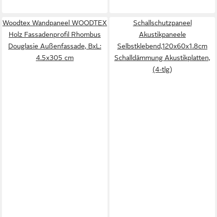
Woodtex Wandpaneel WOODTEX
Schallschutzpaneel
Holz Fassadenprofil Rhombus
Akustikpaneele
Douglasie Außenfassade, BxL:
Selbstklebend,120x60x1.8cm
4.5x305 cm
Schalldämmung Akustikplatten,
(4-tlg)