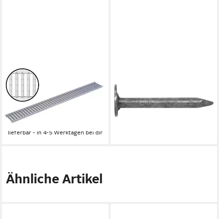
ACO SEVERIN AHLMANN GMBH &
OUTGARDEN
CO. KG
Dachrinne SWG
Entwässerungsrinne Stegrost
Dachpappstifte feuerverzinkt
Stahl verzinkt Länge: 100 cm -
4,45 €
5,34 €
Breite: 11,8 cm, 1-St.
-17%
ab 14,14 €
lieferbar - in 7-9 Werktagen bei dir
lieferbar - in 4-5 Werktagen bei dir
Ähnliche Artikel