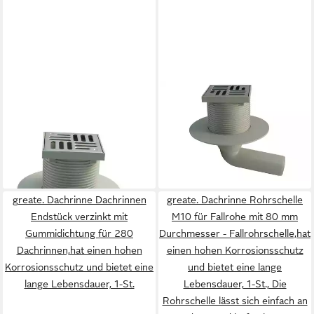
MARLEY DEUTSCHLAND GMBH
MARLEY DEUTSCHLAND GMBH
Haus- und Hofablauf DN50
Haus- und Hofablauf DN50
Balkonablauf 100x100mm,
Balkonablauf 100x100mm,
Art. 067339
Art. 067322
ab 24,59 €
ab 24,79 €
lieferbar - in 4-5 Werktagen bei dir
lieferbar - in 4-5 Werktagen bei dir
greate. Dachrinne Dachrinnen
greate. Dachrinne Rohrschelle
Endstück verzinkt mit
M10 für Fallrohe mit 80 mm
Gummidichtung für 280
Durchmesser - Fallrohrschelle,hat
Dachrinnen,hat einen hohen
einen hohen Korrosionsschutz
Korrosionsschutz und bietet eine
und bietet eine lange
lange Lebensdauer, 1-St.
Lebensdauer, 1-St., Die
Rohrschelle lässt sich einfach an