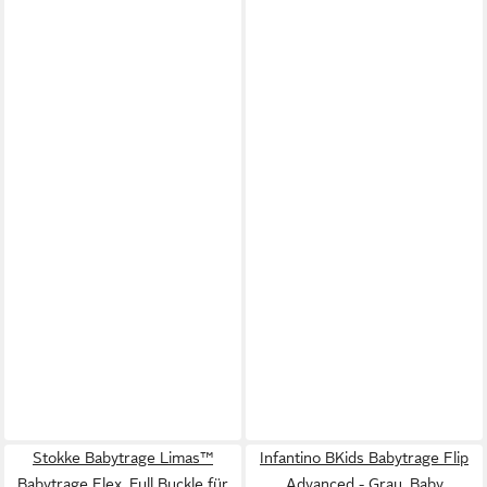
Stokke Babytrage Limas™
Infantino BKids Babytrage Flip
Babytrage Flex, Full Buckle für
Advanced - Grau, Baby