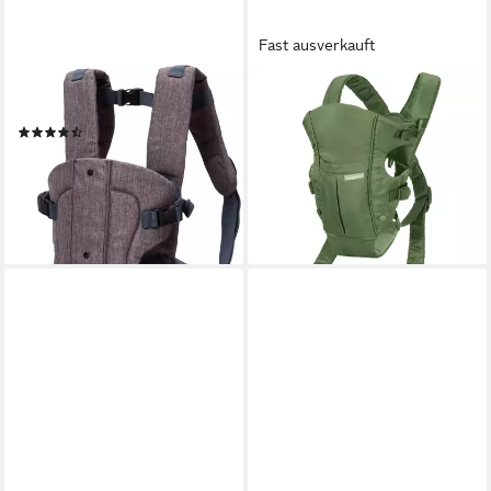
Fast ausverkauft
FILLIKID
INFANTINO BKIDS
Bauchtrage WALK
Babytrage Swift Classic -
(85)
Olive, Baby Bauchtrage ab
ab 39,99 €
UVP
49,90 €
Geburt von 3,6 - 11,3 kg 2
-20%
Tragepositionen
lieferbar - in 2-3 Werktagen bei dir
31,99 €
lieferbar - in 2-3 Werktagen bei dir