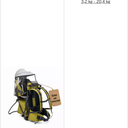
3,2 kg - 20,4 kg
FILLIKID
Bauchtrage Rückentrage
Explorer Elite Exklusiv
117,99 €
lieferbar - in 2-3 Werktagen bei dir