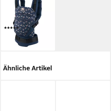
MANDUCA
Babytrage manduca
Babytrage XT, Verwendbar ab
Geburt für Kinder mit 3,5 bis
20 kg Körpergewicht
(5)
219,00 €
lieferbar - in 2-3 Werktagen bei dir
+8
Ähnliche Artikel