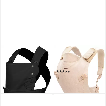
MARSUPI
FILLIKID
Babytrage marsupi 2.0,
Bauchtrage MC04, mit
Einfach anpassbar durch
abnehmbaren Baumwoll-
praktischen Klettverschluss.
Spucktücher
(1)
89,90 €
57,99 €
lieferbar - in 2-3 Werktagen bei dir
lieferbar - in 2-3 Werktagen bei dir
+6