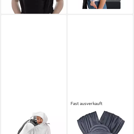
+2
Fast ausverkauft
MAMALILA
INFANTINO BKIDS
Babytrage, Sonnencover für
Babytrage Hug & Cuddle -
Babys in Trage oder
Schwarz, Baby Bauchtrage &