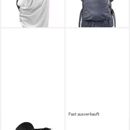
Kinderwagen, zertifizierter
Tragetuch ab Geburt von 3,2 -
Sonnenschutz UPF 50+
11,8 kg
49,00 €
59,99 €
lieferbar - in 5-6 Werktagen bei dir
lieferbar - in 2-3 Werktagen bei dir
Fast ausverkauft
MOMI
CANGAROO