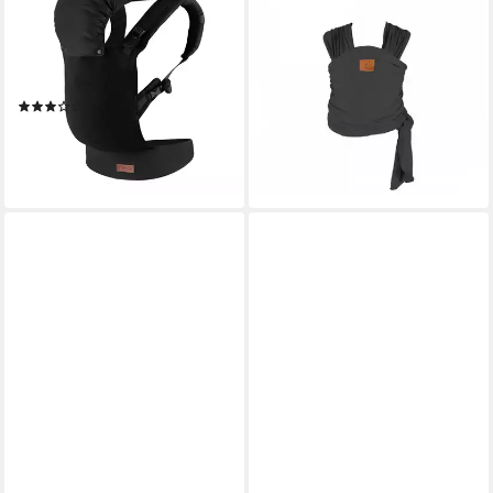
Babytrage Collet
Babytrage Cherish, 100 %
(Einzelprodukt), 2-in-1
elastische Baumwolle, 5 m
Babytrage bis 15 kg mit
Länge, M-Position,
verstellbarem Hüftgurt
Universalgröße
(2)
39,95 €
38,99 €
lieferbar - in 2-3 Werktagen bei dir
lieferbar - in 2-3 Werktagen bei dir