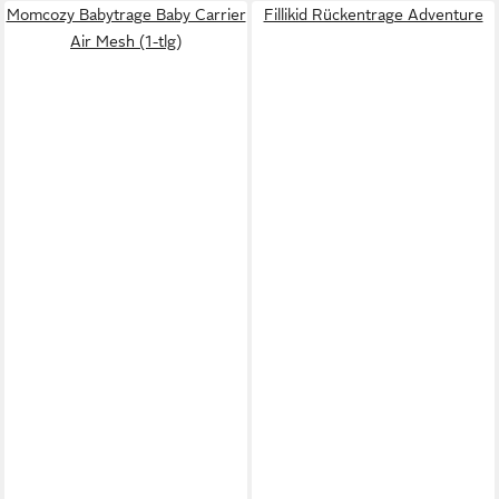
Momcozy Babytrage Baby Carrier
Fillikid Rückentrage Adventure
Air Mesh (1-tlg)