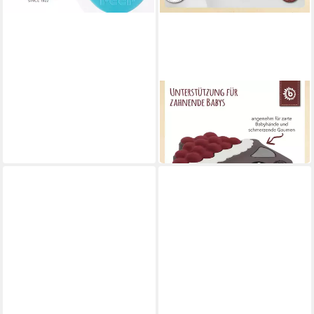
BIECO
Beißring Bieco Silikon Torte
Beißring Baby, 8 cm Ab 0
10,49 €
in 4-5 Werktagen bei dir