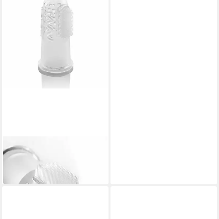
REER
Zahnbürste Finger 2er Set
6,99 €
in 2-3 Werktagen bei dir