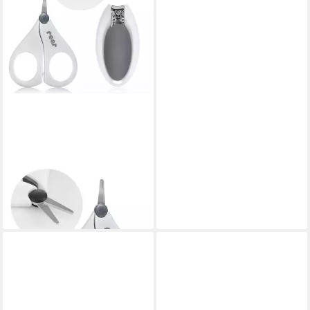
REER
Babypflege-Set
ab 7,87 €
in 3-4 Werktagen bei dir