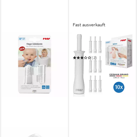
Fast ausverkauft
REER
Babypflege-Set Blähhilfe
Relief
(2)
11,99 €
in 2-3 Werktagen bei dir