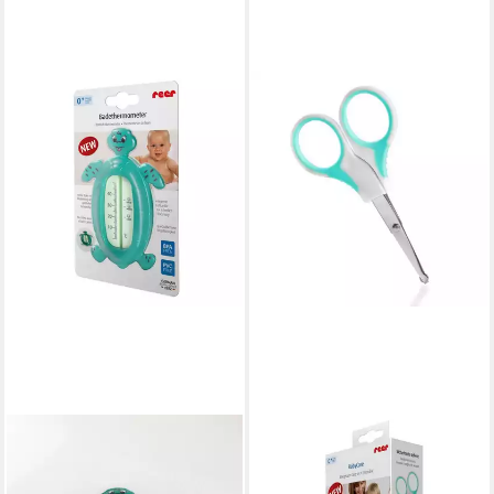
REER
REER
Badethermometer Reer
Babypflege-Set anthrazit
16,99 €
Badethermometer