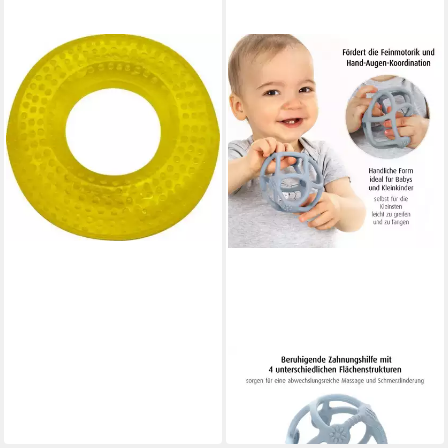
REER
Beißring gelb
2,95 €
UVP
3,99 €
-26%
in 4-5 Werktagen bei dir
REER
Beißring blau
10,45 €
in 4-5 Werktagen bei dir