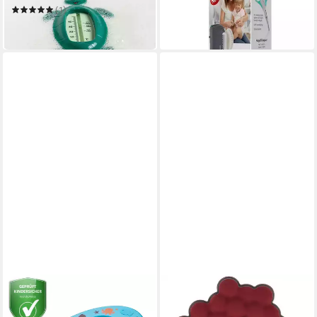
in 2-3 Werktagen bei dir
Schildkröte
(1)
ab 5,74 €
in 4-5 Werktagen bei dir