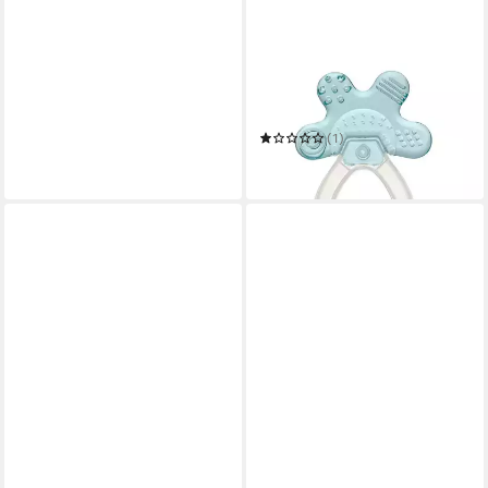
REER
Beißring Bite&Cool
Kühlbeißring 3m+
(1)
4,99 €
in 2-3 Werktagen bei dir