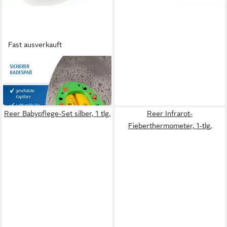
Fast ausverkauft
REER
Badethermometer Grün
ab 3,99 €
in 2-3 Werktagen bei dir
Reer Babypflege-Set silber, 1 tlg.
Reer Infrarot-
Fieberthermometer, 1-tlg.