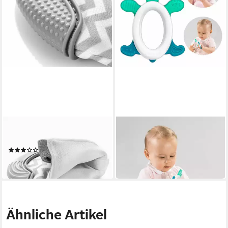
REER
REER
Beißring Zahnungsfäustling
Beißring Cool & Play
14,11 €
(1)
in 2-3 Werktagen bei dir
19,33 €
in 2-3 Werktagen bei dir
Ähnliche Artikel