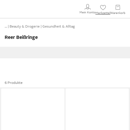
Mein Konto
Merkzettel
Warenkorb
…
Beauty & Drogerie
Gesundheit & Alltag
Reer Beißringe
6 Produkte