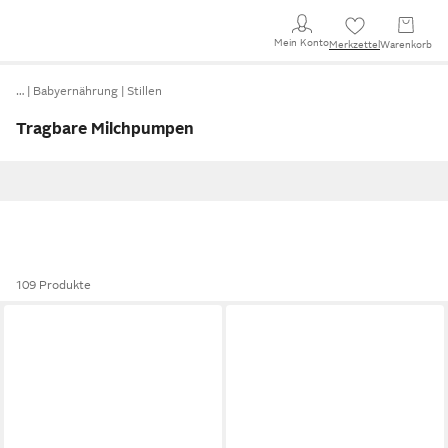
Mein Konto
Merkzettel
Warenkorb
…
Babyernährung
Stillen
Tragbare Milchpumpen
109 Produkte