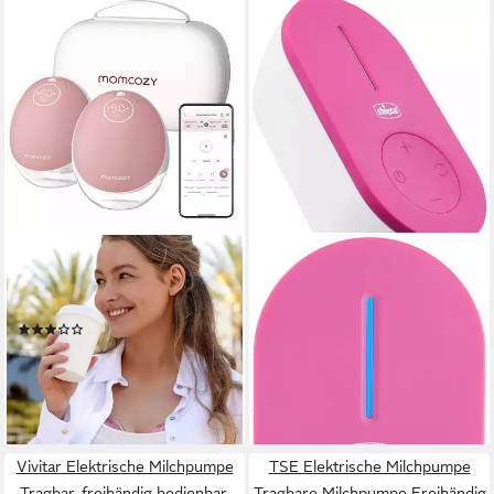
MOMCOZY
CHICCO
Elektrische Milchpumpe M9
Elektrische Milchpumpe,
Mobile Breast Pump, 2-tlg.
tragbar
(4)
59,97 €
UVP
79,99 €
221,89 €
UVP
316,99 €
-25%
20,27 €
mtl. in 12 Raten
lieferbar - in 1-2 Werktagen bei dir
-30%
lieferbar - in 2-3 Werktagen bei dir
Vivitar Elektrische Milchpumpe
TSE Elektrische Milchpumpe
Tragbar, freihändig bedienbar,
Tragbare Milchpumpe Freihändig