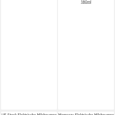
180ml
UE Stock Elektrische Milchpumpe
Momcozy Elektrische Milchpumpe