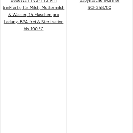
BebeWarm V2- In 2 Min
Babyflaschenwärmer
trinkfertig für Milch, Muttermilch
SCF358/00
& Wasser, 15 Flaschen pro
Ladung, BPA-frei & Sterilisation
bis 100 °C