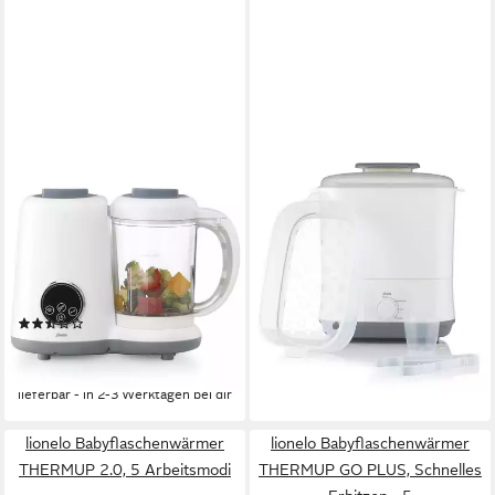
ALECTO
ALECTO
Babynahrungszubereiter BFP-
Babyflaschenwärmer BF55,
66
Dampfsterilisator,
Trocknungsfunktion, für
300 W
Leistung
0.57 l
Kapazität
Babyflaschen, BPA-frei
1
Programme
89,99 €
(3)
lieferbar - in 2-3 Werktagen bei dir
86,99 €
UVP
109,99 €
-21%
lieferbar - in 2-3 Werktagen bei dir
lionelo Babyflaschenwärmer
lionelo Babyflaschenwärmer
THERMUP 2.0, 5 Arbeitsmodi
THERMUP GO PLUS, Schnelles