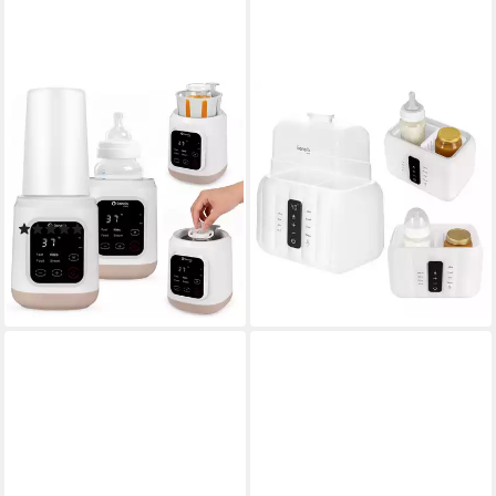
LIONELO
LIONELO
Babyflaschenwärmer
Babyflaschenwärmer
THERMUP 3.0, 400W/6
THERMUP DUO, 6in1-
Modi/Sterilisation 99,9%/35–
Funktion/Doppelkammer/Touchpa
39,99 €
100°C/24h Warmhalten
49,99 €
(1)
-20%
39,99 €
49,99 €
lieferbar - in 2-3 Werktagen bei dir
-20%
lieferbar - in 2-3 Werktagen bei dir