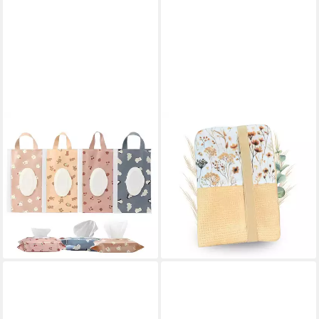
FELIXLEO
MALINO
Windeltasche 4er Pack
Windeltasche Malino
Feuchttuecher Tasche
Windeltasche – Baby
Wiederverwendbare
Organizer für Windeln &
Feuchttuecher Box (1-tlg)
Feuchttücher
17,99 €
24,90 €
UVP
22,99 €
lieferbar - in 3-4 Werktagen bei dir
-22%
lieferbar in 2 Wochen