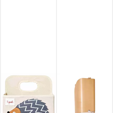
3 SPROUTS
ROBA®
Windeltasche
Windeltasche -
Windelaufbewahrungsbox
Windelspender aus Holz - für
praktische & dekorative
Wandmontage, Wand Windel-
Aufbewahrungbox
& Spielzeugorganizer
19,95 €
19,90 €
UVP
74,90 €
lieferbar - in 3-4 Werktagen bei dir