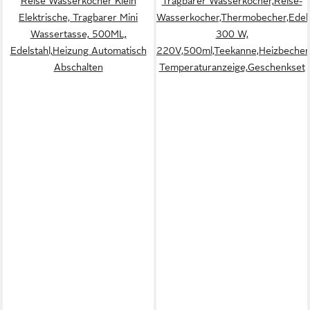
Reise Wasserkocher Klein
Tragbarer Wasserkocher,Reise-
Elektrische, Tragbarer Mini
Wasserkocher,Thermobecher,Edels
Wassertasse, 500ML,
300 W,
Edelstahl,Heizung Automatisch
220V,500ml,Teekanne,Heizbecher
Abschalten
Temperaturanzeige,Geschenkset