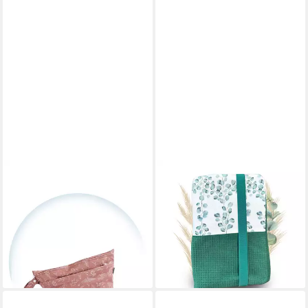
HINZLING
MALINO
Windeltasche Wetbag Duo – 2
Windeltasche Malino
in 1 Nasstasche für saubere
Windeltasche – Baby
und dreckige Stoffwindeln
Organizer für Windeln &
19,90 €
Feuchttücher
lieferbar - in 6-7 Werktagen bei dir
24,90 €
lieferbar - in 3-4 Werktagen bei dir
+2