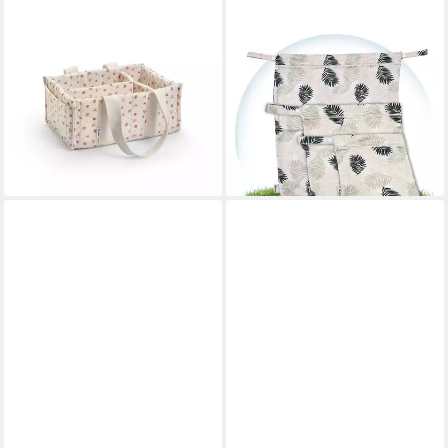
ELODIE
HINZLING
Windeltasche Elodie
Windeltasche Wetbag für
Windeltasche Wickeltisch-
Stoffwindeln – Nachhaltige
Organizer - Petit River Rose
Wetbags aus recyceltem
39,90 €
Polyester
lieferbar - in 2-3 Werktagen bei dir
21,90 €
lieferbar - in 6-7 Werktagen bei dir
+5