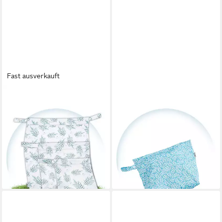
Fast ausverkauft
HINZLING
HINZLING
Windeltasche Wetbag für
Windeltasche Wetbag Duo – 2
Stoffwindeln – Nachhaltige
in 1 Nasstasche für saubere
Wetbags aus recyceltem
und dreckige Stoffwindeln
19,90 €
Polyester
lieferbar - in 6-7 Werktagen bei dir
11,90 €
lieferbar - in 6-7 Werktagen bei dir
+2
+5