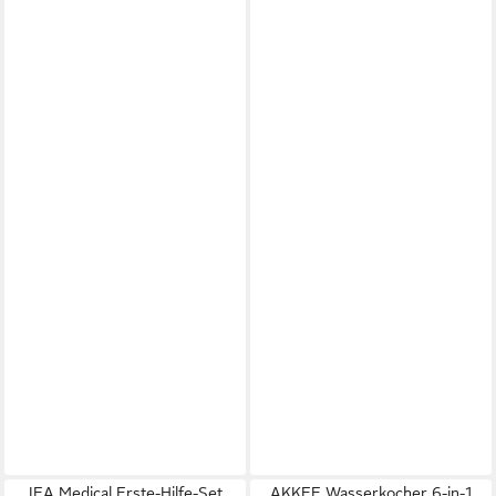
IEA Medical Erste-Hilfe-Set
AKKEE Wasserkocher 6-in-1