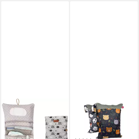
ALARA HOME
WEBADA
Windeltasche Wickeltasche
Windeltasche Wetbag Set
Organizer und
Nasstaschen, Wäschebeutel -
Kosmetiktasche 2in1 Kleine
verschiedene Motive (Spar-
Windeln
Set, 2er-Set), waschbar,