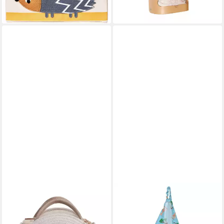
-73%
lieferbar - in 4-5 Werktagen bei dir
JUMPEAK
CHARLIE BANANA
Windeltasche Geflochtener
Windeltasche Charlie Banana
Aufbewahrungskorb,Baumwolle,32x20x22cm,Weiß
Pail Liner Sophie La Girafe