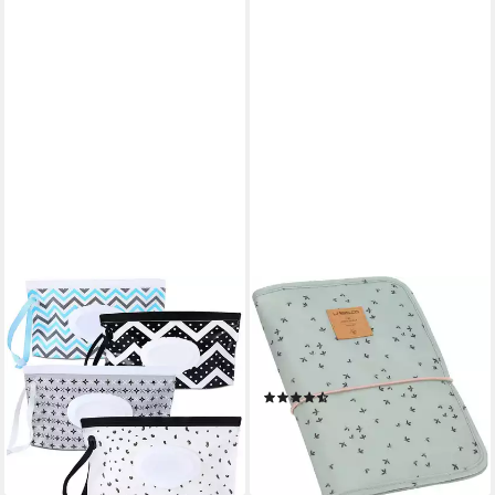
FELIXLEO
LÄSSIG
Windeltasche 4 Stück
Windeltasche Casual,
Feuchttücher Tasche für
Changing Pouch, Floral Mint,
Babys Unterwegs Tragbar
PETA-approved vegan
(19)
24,99 €
UVP
29,99 €
ab 22,27 €
UVP
27,95 €
-17%
-20%
lieferbar in 3 Wochen
lieferbar - in 1-2 Werktagen bei dir