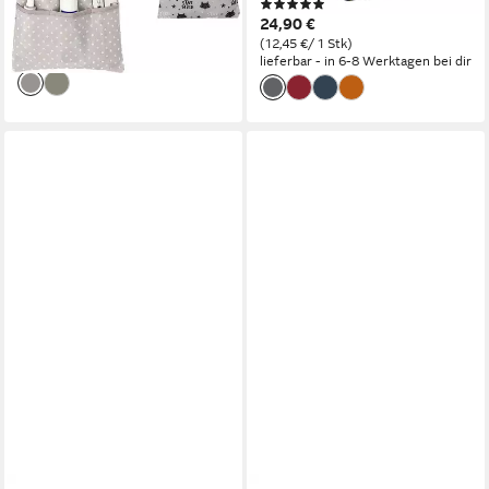
(2)
19,99 €
UVP
49,99 €
hygienisch, langlebig
24,90 €
-60%
(12,45 €/ 1 Stk)
lieferbar - in 6-8 Werktagen bei dir
lieferbar - in 6-8 Werktagen bei dir