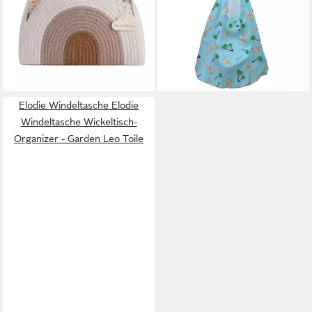
(1er set), Korb Organizer für
zum Aufhängen wasserdicht
14,99 €
Windeln,Spielzeug,Büro,Schlafzimmer,handgeflochten
UVP
19,99 €
46,99 €
UVP
67,13 €
-25%
lieferbar - in 6-7 Werktagen bei dir
-30%
lieferbar in 3 Wochen
Elodie Windeltasche Elodie
Windeltasche Wickeltisch-
Organizer - Garden Leo Toile