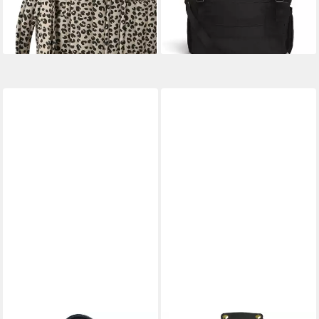
lieferbar - in 3-4 Werktagen bei dir
63,99 €
UVP
75,00 €
-15%
lieferbar - in 1-2 Werktagen bei dir