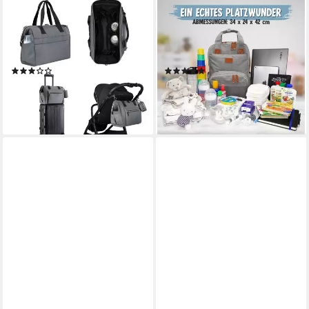
KIKKABOO
EMADELE
Wickeltasche Tasche Maxi
Wickelrucksack lässig, elegant
Wickelunterlage (1-tlg), kleine
und schlicht. Wickeltasche mit
Tasche, Reißverschluss
Wickelunterlage
(1)
(8)
50,95 €
18,90 €
UVP
69,90 €
lieferbar in 3 Wochen
-73%
lieferbar - in 5-6 Werktagen bei dir