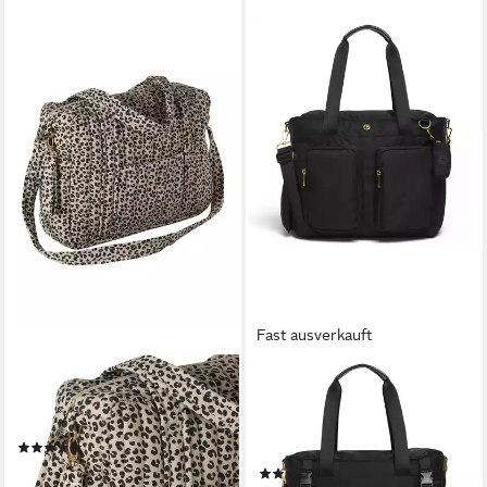
Fast ausverkauft
VERTBAUDET
HUGGIES BABYWEAR
Wickeltasche aus Baumwoll-
Wickeltasche, inklusive
Musselin JOIOSA
Wickelunterlage, ohne
(1)
abgebildete Accessories
59,99 €
(1)