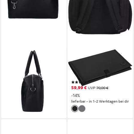
VADOBAG
HUGGIES BABYWEAR
Wickeltasche Schwarze Baby
Wickeltasche, inklusive
Wickeltasche mit Unterlage
Wickelunterlage, ohne
Echt Leder Schultertasche
abgebildete Accessories
(3)
ab 99,95 €
59,99 €
UVP
70,00 €
lieferbar - in 2-3 Werktagen bei dir
-14%
lieferbar - in 1-2 Werktagen bei dir