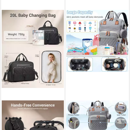
KONO
IBETTERTEC
Wickeltasche für Babys
Wickelrucksack Wickeltasche
(5)
Rucksack Großer Baby
ab 28,89 €
59,99 €
Wickelrucksack mit