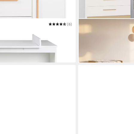
(6)
ROBA®
tisch Lea/Lilo
Wickelkommode Theo - Wi
modernem Design
234,90 €
UVP
314,90 €
-25%
ea
in 4-5 Werktagen bei dir