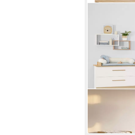
ROBA®
Wickelkommode Theo 
modernem Design
234,90 €
UVP
314,90 €
-25%
in 4-5 Werktagen bei dir