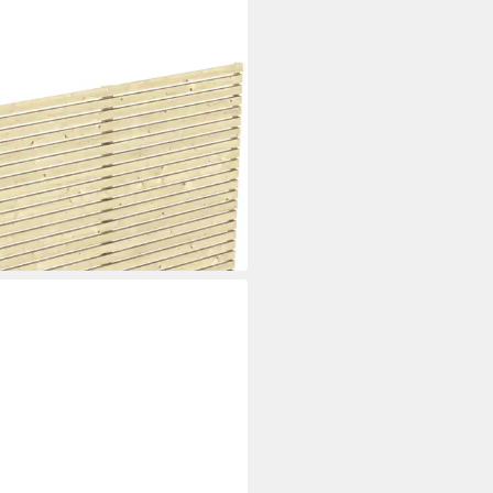
NHOLZ
ort-Seitenwand Rhombus,
:230x160 cm
78 €
UVP
385,00 €
rbar in 3 Wochen
+1