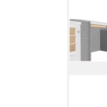
LASITA MAJA
Carport-Seitenwand,
BxH:282,2x182,4 cm, 
Tampa, St. Louis, Novia
Plus
1.067,99 €
lieferbar in 10 Wochen