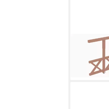
SKANHOLZ
Carport-Seitenwand A
BxH:205x210 cm
883,87 €
UVP
959,00 €
-8%
lieferbar in 3 Wochen