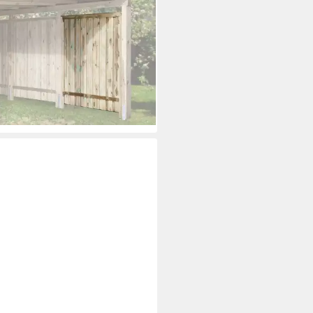
A
ort-Seitenwand, BxH:180x181
99 €
UVP
329,99 €
rbar in 5 Wochen