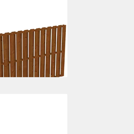
NHOLZ
ort-Seitenwand Deckelschalung,
:255x160 cm
72 €
UVP
629,00 €
rbar in 3 Wochen