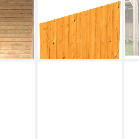
SKANHOLZ
WEK
 BxH:180x200
Carport-Seitenwand, BxH:230x180
Carp
 2«/»Eco 3«
cm, aus Deckelschalung 20x120mm
cm
483,88 €
299,
UVP
525,00 €
-8%
-9%
lieferbar in 3 Wochen
liefe