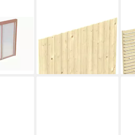
SKANHOLZ
SKA
 BxH:305x200
Carport-Seitenwand, BxH:230x180
Carp
atten
cm, aus Deckelschalung 20x120mm
BxH
373,27 €
354,
UVP
405,00 €
-8%
-8%
lieferbar in 3 Wochen
liefe