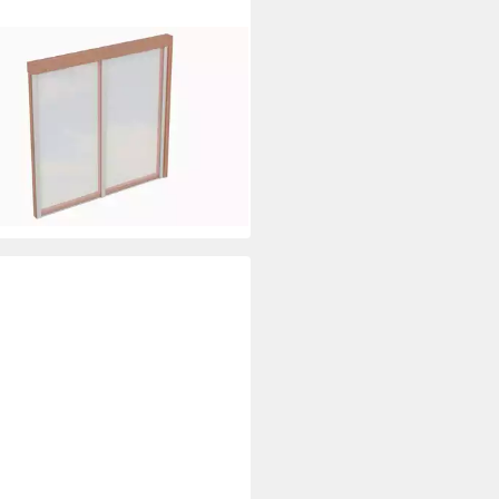
NHOLZ
ort-Seitenwand, BxH:205x200
m. Polycarbonatplatten
74 €
UVP
565,00 €
rbar in 3 Wochen