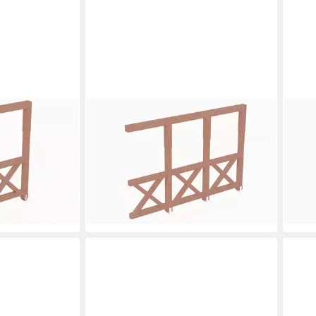
SKANHOLZ
SKA
ndreaskreuz,
Carport-Seitenwand Andreaskreuz,
Carp
BxH:305x210 cm
BxH
1.239,59 €
976,
UVP
1.345,00 €
-8%
-8%
lieferbar in 3 Wochen
liefe