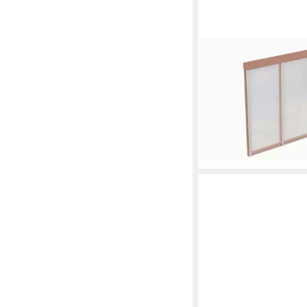
SKANHOLZ
Carport-Seitenwand,
cm, m. Polycarbonatpl
686,63 €
UVP
745,00 €
-8%
lieferbar in 3 Wochen