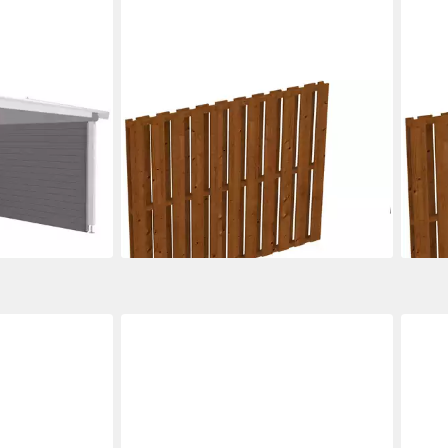
SKANHOLZ
SKA
Carport-Seitenwand Deckelschalung,
Carp
für Haus
BxH:205x160 cm
BxH
502,30 €
579,
 Plus, Jelle
UVP
545,00 €
-8%
-8%
lieferbar in 3 Wochen
liefe