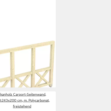
NHOLZ
ort-Seitenwand Andreaskreuz,
305x210 cm, Wandanbau
4,31 €
UVP
1.285,00 €
rbar in 3 Wochen
+1
kanholz Carport-Seitenwand,
:243x200 cm, m. Polycarbonat,
freistehend