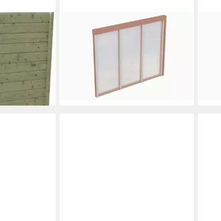
SKANHOLZ
SKA
 BxH:141x200
Carport-Seitenwand, BxH:255x200
Carp
cm, m. Polycarbonatplatten
cm, 
653,46 €
520,
UVP
709,00 €
-8%
-8%
lieferbar in 3 Wochen
liefe