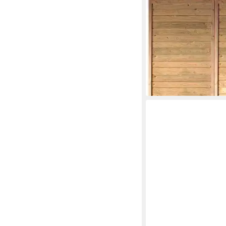
KARIBU
Carport-Seitenwand,
cm, für Carport »Eco
249,99 €
lieferbar in 3 Wochen