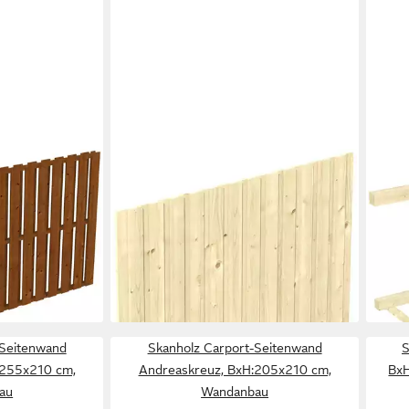
SKANHOLZ
SKA
eckelschalung,
Carport-Seitenwand, BxH:230x220
Carp
cm, aus Deckelschalung 20x120mm
BxH:
432,26 €
1.18
UVP
469,00 €
-8%
-8%
lieferbar in 3 Wochen
liefe
+1
-Seitenwand
Skanholz Carport-Seitenwand
S
:255x210 cm,
Andreaskreuz, BxH:205x210 cm,
BxH
au
Wandanbau