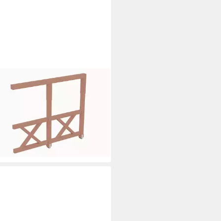
NHOLZ
ort-Seitenwand Andreaskreuz,
:255x210 cm
03 €
UVP
1.059,00 €
rbar in 3 Wochen