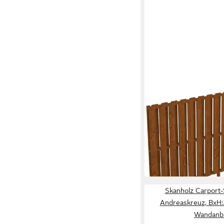
SKANHOLZ
Carport-Seitenwand D
BxH:305x160 cm
764,05 €
UVP
829,00 €
-8%
lieferbar in 3 Wochen
Skanholz Carport
Andreaskreuz, BxH
Wandanb