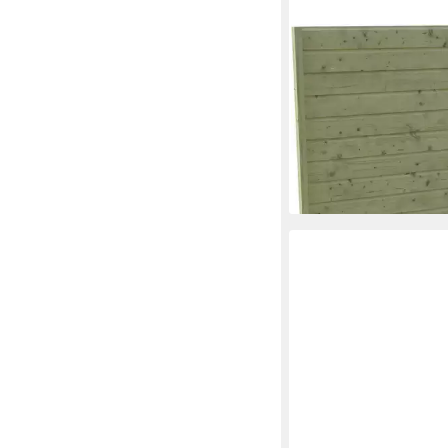
SKANHOLZ
Carport-Seitenwand,
cm, aus Profilschalung
170,48 €
UVP
185,00 €
-8%
lieferbar in 3 Wochen