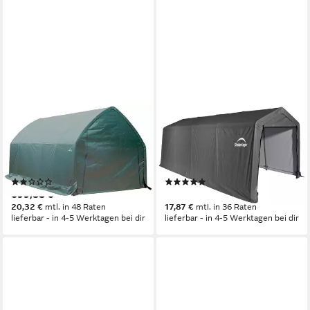
SHELTERLOGIC
SHELTERLOGIC
Garage Garage-in-a-Box, sehr
Garage Garage-in-a-Box, sehr
schneller Auf- und Abbau,
schneller Auf- und Abbau,
BxTxH: 390x610x370 cm
BxTxH: 300x610x240 cm
(1)
(1)
699,88 €
498,16 €
20,32 €
mtl. in 48 Raten
17,87 €
mtl. in 36 Raten
lieferbar - in 4-5 Werktagen bei dir
lieferbar - in 4-5 Werktagen bei dir