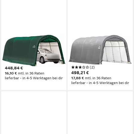
SHELTERLOGIC
SHELTERLOGIC
Garage Garage-in-a-Box, sehr
Garage Foliengarage,
schneller Auf- und Abbau,
22,57m², Stahlgestell mit
BxTxH: 300x610x240 cm
Polyethylen-Plane
(2)
448,84 €
498,21 €
16,10 €
mtl. in 36 Raten
lieferbar - in 4-5 Werktagen bei dir
17,88 €
mtl. in 36 Raten
lieferbar - in 4-5 Werktagen bei dir