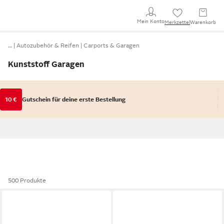
Mein Konto
Merkzettel
Warenkorb
…
Autozubehör & Reifen
Carports & Garagen
Kunststoff Garagen
10 €
Gutschein für deine erste Bestellung
500 Produkte