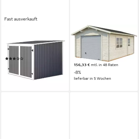
Fast ausverkauft
HATTORO
PALMAKO
Garage, Fahrradgarage,
Garage Roger, BxTxH:
Fahrradbox, Bikebox, stabil,
426x598x276 cm, mit
Grau
Sektionaltor, naturbelassen
(13)
5.384,76 €
UVP
5.850,00 €
289,99 €
399,99 €
156,33 €
mtl. in 48 Raten
14,40 €
mtl. in 24 Raten
-8%
-28%
lieferbar in 5 Wochen
lieferbar - in 4-5 Werktagen bei dir