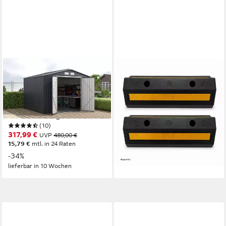
KONIFERA
HTI-LIVING
Gerätehaus Gartenhaus
Garage Parkplatz Radstopper
Toledo, BxT: 277x259 cm,
Set mit Reflektorstreifen
wetterfest und langlebig,
Kunststoff 47 cm (2 Stück),
nahezu wartungsfrei
Einparkhilfe
(10)
19,99 €
UVP
39,99 €
317,99 €
UVP
480,00 €
-50%
15,79 €
mtl. in 24 Raten
lieferbar - in 3-4 Werktagen bei dir
-34%
lieferbar in 10 Wochen