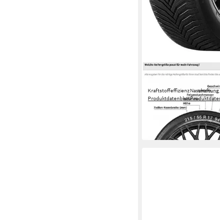
MICHELIN
Ganzjahresreifen MI
Kraftstoffeffizienz
Nasshaftung
Produktdatenblatt
Produktdaten
549,00 €
UVP
574,99 €
-5%
in 4-5 Werktagen bei dir