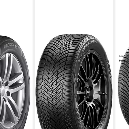
MICH
Ganz
SPO
Kraftst
Produk
599,
-8%
in 6-8