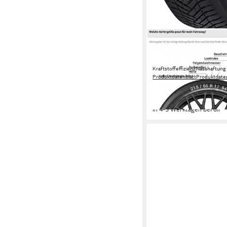
HANKOOK
Ganzjahresreifen KI
(H750)
Kraftstoffeffizienz
Nasshaftung
Produktdatenblatt
Produktdaten
224,99 €
UVP
237,99 €
-5%
in 4-5 Werktagen bei dir