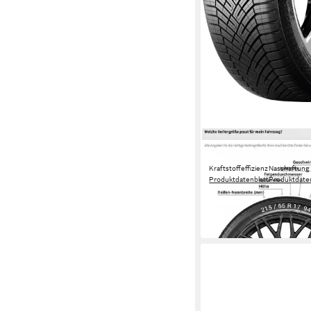
CONTINENTAL
Ganzjahresreifen CO
Kraftstoffeffizienz
Nasshaftung
Produktdatenblatt
Produktdaten
419,00 €
UVP
446,99 €
-6%
in 4-5 Werktagen bei dir