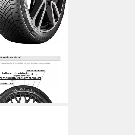
INENTAL
jahresreifen CONTINENTAL
offeffizienz
Nasshaftung
tdatenblatt
Produktdatenblatt
89,00 €
UVP
406,99 €
 Werktagen bei dir