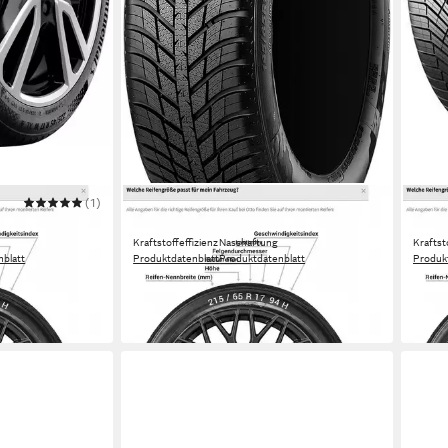
(1)
NEXEN
CONT
NTINENTAL
Ganzjahresreifen NEXEN
Ganz
Kraftstoffeffizienz
Nasshaftung
Kraftst
blatt
Produktdatenblatt
Produktdatenblatt
Produk
ab 99,99 €
ab 3
in 4-5 Werktagen bei dir
-4%
in 4-5