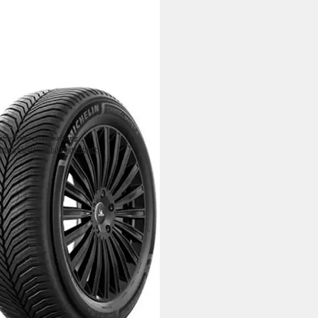
ELIN
jahresreifen CROSSCLIMATE 3
RT
offeffizienz
Nasshaftung
tdatenblatt
Produktdatenblatt
00 €
UVP
649,99 €
 Werktagen bei dir