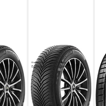
MICHELIN
Ganzjahresreifen CROSSCLIMATE 2
SUV
Kraftstoffeffizienz
Nasshaftung
Produktdatenblatt
Produktdatenblatt
499,00 €
UVP
539,99 €
-8%
in 6-8 Werktagen bei dir