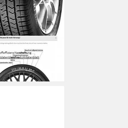
ESTEIN
jahresreifen VREDESTEIN
offeffizienz
Nasshaftung
tdatenblatt
Produktdatenblatt
39,00 €
UVP
361,99 €
 Werktagen bei dir