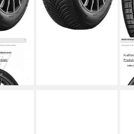
VRED
CHELIN
Ganz
Kraftst
blatt
Produk
ab 3
-6%
in 4-5