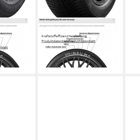
PIRELLI
NERGY-4S2
Ganzjahresreifen PIRELLI
Kraftstoffeffizienz
Nasshaftung
Produktdatenblatt
Produktdatenblatt
ab 174,99 €
blatt
in 4-5 Werktagen bei dir